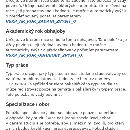
Určuje, ve kterém roce bude tema zadané. Tato položka je vždy
povinná. Určuje nastavení některých parametrů, které závisí na
roce. Její přednastavenou hodnotu je možné automaticky zvýšit
o předdefinovaný počet let parametrem
VSKP_AK_ROK_ZADANI_ZVYSIT_O
.
Akademický rok obhajoby
link
Určuje, ve kterém roce se bude téma obhajovat. Tato položka je
vždy povinná. Její přednastavenou hodnotu je možné
automaticky zvýšit o předdefinovaný počet let parametrem
VSKP_AK_ROK_OBHAJOBY_ZVYSIT_O
.
Typ práce
link
Typ práce určuje, jaký typ studia musí studenti studovat, aby se
na téma mohli registrovat. Hodnoty se berou z domény
TYP_PRACE
. Například student bakalářského typu studia se
může registrovat pouze na témata s bakalářským typem práce.
Tato položka je vždy povinná.
Specializace / obor
link
Položka specializace / obor se zobrazuje pouze studentům
v případě, kdy studují více než jednu specializaci / obor
v daném studiu a je potřeba, aby si mezi nimi zvolili, pro který
z nich budou kvalifikační práci vypracovávat. Pokud studují