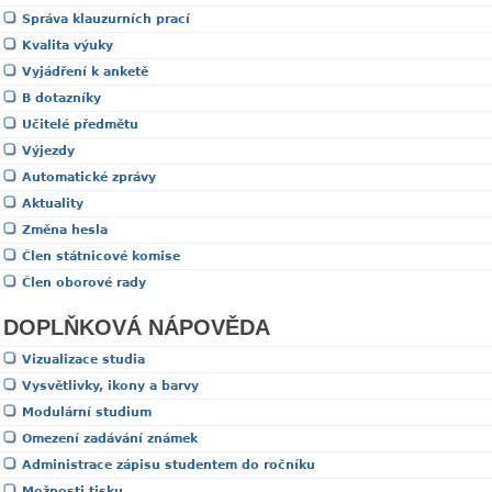
Správa klauzurních prací
Kvalita výuky
Vyjádření k anketě
B dotazníky
Učitelé předmětu
Výjezdy
Automatické zprávy
Aktuality
Změna hesla
Člen státnicové komise
Člen oborové rady
DOPLŇKOVÁ NÁPOVĚDA
Vizualizace studia
Vysvětlivky, ikony a barvy
Modulární studium
Omezení zadávání známek
Administrace zápisu studentem do ročníku
Možnosti tisku