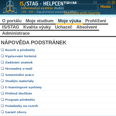
Translate with Google
O portálu
Moje studium
Moje výuka
Prohlížení
IS/STAG
Kvalita výuky
Uchazeč
Absolvent
Administrace
NÁPOVĚDA PODSTRÁNEK
Rozvrh a předměty
Vypisování termínů
Zadávání známek
Hromadný e-mail
Semestrální práce
Studijní materiály
E-learningové systémy
Přehled školitele
Program předmětu
Požadavky na rozvrh
Garant oboru