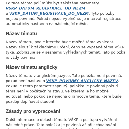
Editace těchto polí může být zakázána parametry
VSKP_DATUM_REGISTRACE_OD_NEZM
a
VSKP_DATUM_REGISTRACE_DO_NEZM
. Tyto položky
nejsou povinné. Pokud nejsou vyplněné, je interval registrace
automaticky nastaven na následující měsíc.
Název tématu
link
Název tématu, podle kterého bude možné téma vyhledat.
Název slouží k základnímu určení, čeho se vypsané téma VŠKP
týká. Zobrazuje se v seznamu vyhledaných témat. Tato položka
je vždy povinná.
Název tématu anglicky
link
Název tématu v anglickém jazyce. Tato položka není povinná,
pokud není nastaven
VSKP_POVINNY_ANGLICKY_NAZEV
.
Pokud je tento parametr zapnutý, položka je povinná pokud
téma není v počátečním stavu, ve kterém je ho možné
editovat, nebo pokud se nejedná o rámcové téma, které bude
později doplňovat student.
Zásady pro vypracování
link
Další informace o oblasti tématu VŠKP a postupu vytváření
následné práce. Tato položka je povinná až při schvalování