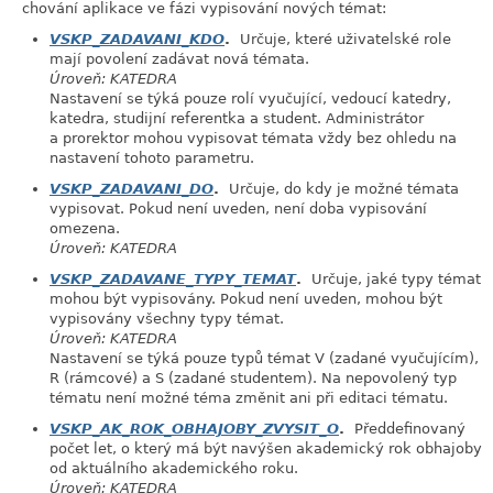
chování aplikace ve fázi vypisování nových témat:
VSKP_ZADAVANI_KDO
.
Určuje, které uživatelské role
mají povolení zadávat nová témata.
Úroveň: KATEDRA
Nastavení se týká pouze rolí vyučující, vedoucí katedry,
katedra, studijní referentka a student. Administrátor
a prorektor mohou vypisovat témata vždy bez ohledu na
nastavení tohoto parametru.
VSKP_ZADAVANI_DO
.
Určuje, do kdy je možné témata
vypisovat. Pokud není uveden, není doba vypisování
omezena.
Úroveň: KATEDRA
VSKP_ZADAVANE_TYPY_TEMAT
.
Určuje, jaké typy témat
mohou být vypisovány. Pokud není uveden, mohou být
vypisovány všechny typy témat.
Úroveň: KATEDRA
Nastavení se týká pouze typů témat V (zadané vyučujícím),
R (rámcové) a S (zadané studentem). Na nepovolený typ
tématu není možné téma změnit ani při editaci tématu.
VSKP_AK_ROK_OBHAJOBY_ZVYSIT_O
.
Předdefinovaný
počet let, o který má být navýšen akademický rok obhajoby
od aktuálního akademického roku.
Úroveň: KATEDRA