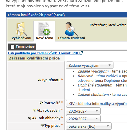
na vypsání nového tématu VŠKP. Tuto záložku vidí pouze role,
které mají povoleno vypsat nové téma VŠKP.