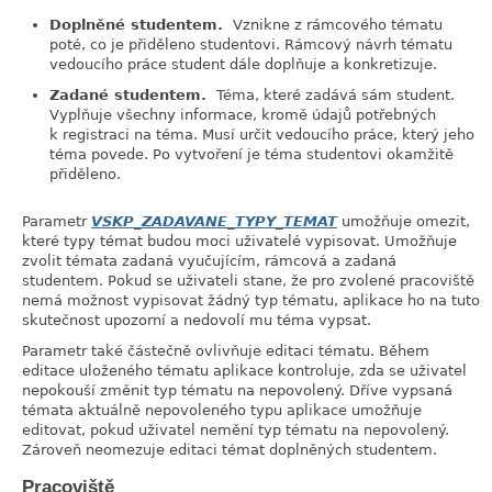
Doplněné studentem.
Vznikne z rámcového tématu
poté, co je přiděleno studentovi. Rámcový návrh tématu
vedoucího práce student dále doplňuje a konkretizuje.
Zadané studentem.
Téma, které zadává sám student.
Vyplňuje všechny informace, kromě údajů potřebných
k registraci na téma. Musí určit vedoucího práce, který jeho
téma povede. Po vytvoření je téma studentovi okamžitě
přiděleno.
Parametr
VSKP_ZADAVANE_TYPY_TEMAT
umožňuje omezit,
které typy témat budou moci uživatelé vypisovat. Umožňuje
zvolit témata zadaná vyučujícím, rámcová a zadaná
studentem. Pokud se uživateli stane, že pro zvolené pracoviště
nemá možnost vypisovat žádný typ tématu, aplikace ho na tuto
skutečnost upozorní a nedovolí mu téma vypsat.
Parametr také částečně ovlivňuje editaci tématu. Během
editace uloženého tématu aplikace kontroluje, zda se uživatel
nepokouší změnit typ tématu na nepovolený. Dříve vypsaná
témata aktuálně nepovoleného typu aplikace umožňuje
editovat, pokud uživatel nemění typ tématu na nepovolený.
Zároveň neomezuje editaci témat doplněných studentem.
Pracoviště
link