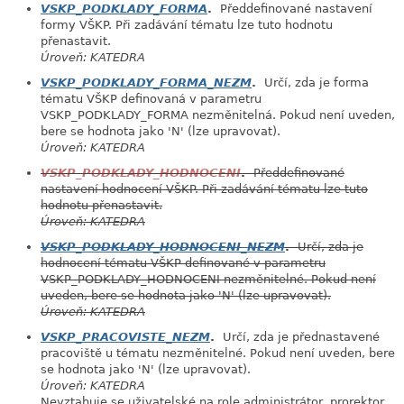
VSKP_PODKLADY_FORMA
.
Předdefinované nastavení
formy VŠKP. Při zadávání tématu lze tuto hodnotu
přenastavit.
Úroveň: KATEDRA
VSKP_PODKLADY_FORMA_NEZM
.
Určí, zda je forma
tématu VŠKP definovaná v parametru
VSKP_PODKLADY_FORMA nezměnitelná. Pokud není uveden,
bere se hodnota jako 'N' (lze upravovat).
Úroveň: KATEDRA
VSKP_PODKLADY_HODNOCENI
.
Předdefinované
nastavení hodnocení VŠKP. Při zadávání tématu lze tuto
hodnotu přenastavit.
Úroveň: KATEDRA
VSKP_PODKLADY_HODNOCENI_NEZM
.
Určí, zda je
hodnocení tématu VŠKP definované v parametru
VSKP_PODKLADY_HODNOCENI nezměnitelné. Pokud není
uveden, bere se hodnota jako 'N' (lze upravovat).
Úroveň: KATEDRA
VSKP_PRACOVISTE_NEZM
.
Určí, zda je přednastavené
pracoviště u tématu nezměnitelné. Pokud není uveden, bere
se hodnota jako 'N' (lze upravovat).
Úroveň: KATEDRA
Nevztahuje se uživatelské na role administrátor, prorektor,