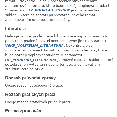
tématu. Nekontroluje se v počátečních stavech tématu
a u rámcového tématu, které bude později doplňovat student.
V parametru
DP_PODKLAD_ZASADY
je možné nastavit
šablonu, která se zobrazí při vytváření nového tématu,
a definovat tím strukturu této položky.
Literatura
link
Definuje zdroje, podle kterých bude práce vypracovaná. Tato
položka je povinná, pokud není nastaveno jinak v parametru
VSKP_VOLITELNA_LITERATURA
. Nekontroluje se
v počátečních stavech tématu a u rámcového tématu, které
bude později doplňovat student. V parametru
DP_PODKLAD_LITERATURA
je možné nastavit šablonu, která
se zobrazí při vytváření nového tématu, a definovat tím
strukturu této položky.
Rozsah průvodní zprávy
link
Určuje rozsah vypracované práce.
Rozsah grafických prací
link
Určuje rozsah grafických příloh k práci.
Forma zpracování
link