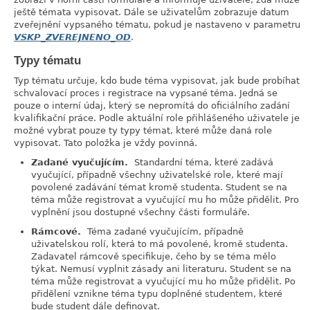
ještě témata vypisovat. Dále se uživatelům zobrazuje datum
zveřejnění vypsaného tématu, pokud je nastaveno v parametru
VSKP_ZVEREJNENO_OD
.
Typy tématu
link
Typ tématu určuje, kdo bude téma vypisovat, jak bude probíhat
schvalovací proces i registrace na vypsané téma. Jedná se
pouze o interní údaj, který se nepromítá do oficiálního zadání
kvalifikační práce. Podle aktuální role přihlášeného uživatele je
možné vybrat pouze ty typy témat, které může daná role
vypisovat. Tato položka je vždy povinná.
Zadané vyučujícím.
Standardní téma, které zadává
vyučující, případně všechny uživatelské role, které mají
povolené zadávání témat kromě studenta. Student se na
téma může registrovat a vyučující mu ho může přidělit. Pro
vyplnění jsou dostupné všechny části formuláře.
Rámcové.
Téma zadané vyučujícím, případně
uživatelskou rolí, která to má povolené, kromě studenta.
Zadavatel rámcově specifikuje, čeho by se téma mělo
týkat. Nemusí vyplnit zásady ani literaturu. Student se na
téma může registrovat a vyučující mu ho může přidělit. Po
přidělení vznikne téma typu doplněné studentem, které
bude student dále definovat.