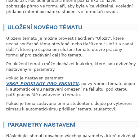
nezobrazí. Poslední přidaná interní poznámka se navíc
zobrazuje přímo ve formuláři, aby byla více viditelná. Poslední
přidanou interní poznámku student ve formuláři nevidí.
ULOŽENÍ NOVÉHO TÉMATU
link
Uložení tématu je možné provést tlačítkem "Uložit", které
nechá současné téma otevřené, nebo tlačítkem "Uložit a zadat
další", které po úspěšném uložení tématu otevře prázdný
formulář pro zadávání dalšího tématu.
Po uložení tématu může docházet k akcím, které jsou ovlivněny
nastavenými parametry.
Pokud je nastaven parametr
VSKP_PODKLADY_PRO_FAKULTU
, po vytvoření tématu dojde
k automatickému nastavení omezení na fakultu, pod kterou
patří pracoviště nastavené u tématu.
Pokud je téma zadávané přímo studentem, dojde po vytvoření
tématu k automatickému přidělení tématu studentovi.
PARAMETRY NASTAVENÍ
link
Následující shrnutí obsahuje všechny parametry, které ovlivňují