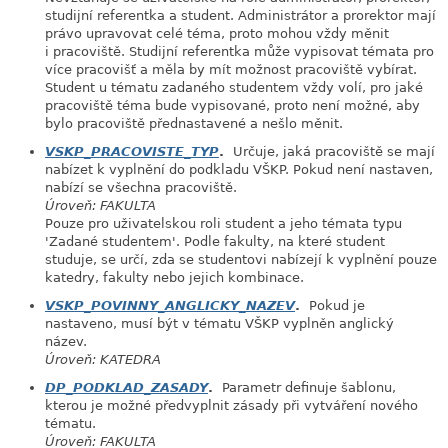
studijní referentka a student. Administrátor a prorektor mají
právo upravovat celé téma, proto mohou vždy měnit
i pracoviště. Studijní referentka může vypisovat témata pro
více pracovišť a měla by mít možnost pracoviště vybírat.
Student u tématu zadaného studentem vždy volí, pro jaké
pracoviště téma bude vypisované, proto není možné, aby
bylo pracoviště přednastavené a nešlo měnit.
VSKP_PRACOVISTE_TYP
.
Určuje, jaká pracoviště se mají
nabízet k vyplnění do podkladu VŠKP. Pokud není nastaven,
nabízí se všechna pracoviště.
Úroveň: FAKULTA
Pouze pro uživatelskou roli student a jeho témata typu
'Zadané studentem'. Podle fakulty, na které student
studuje, se určí, zda se studentovi nabízejí k vyplnění pouze
katedry, fakulty nebo jejich kombinace.
VSKP_POVINNY_ANGLICKY_NAZEV
.
Pokud je
nastaveno, musí být v tématu VŠKP vyplněn anglický
název.
Úroveň: KATEDRA
DP_PODKLAD_ZASADY
.
Parametr definuje šablonu,
kterou je možné předvyplnit zásady při vytváření nového
tématu.
Úroveň: FAKULTA