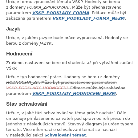
Určuje formu zpracování tématu VŠKP. Hodnoty se berou
z domény
FORMA_ZPRACOVANI
. Může být přednastaveno
parametrem
VSKP_PODKLADY_FORMA
. Editace může být
zakázána parametrem
VSKP_PODKLADY_FORMA_NEZM
.
Jazyk
link
Určuje, v jakém jazyce bude práce vypracovaná. Hodnoty se
berou z domény
JAZYK
.
Hodnocení
link
Zrušeno, nastavení se bere od studenta až při vytváření zadání
VŠKP.
Určuje typ hodnocení práce. Hodnoty se berou z domény
HODNOCENI_ZK
. Může být přednastaveno parametrem
VSKP_PODKLADY_HODNOCENI
. Editace může být zakázána
parametrem
VSKP_PODKLADY_HODNOCENI_NEZM
.
Stav schvalování
link
Určuje, v jaké fázi schvalování se téma právě nachází. Dále
umožňuje přihlášenému uživateli pod správnou rolí přesun do
jednoho z následujících stavů. Stavový diagram je určen typem
tématu. Více informací o schvalování témat se nachází
v nasledující sekci
Schvalování témat
.