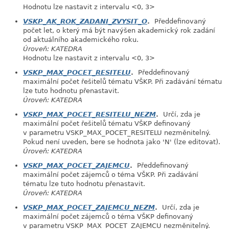
Hodnotu lze nastavit z intervalu <0, 3>
VSKP_AK_ROK_ZADANI_ZVYSIT_O
.
Předdefinovaný
počet let, o který má být navýšen akademický rok zadání
od aktuálního akademického roku.
Úroveň: KATEDRA
Hodnotu lze nastavit z intervalu <0, 3>
VSKP_MAX_POCET_RESITELU
.
Předdefinovaný
maximální počet řešitelů tématu VŠKP. Při zadávání tématu
lze tuto hodnotu přenastavit.
Úroveň: KATEDRA
VSKP_MAX_POCET_RESITELU_NEZM
.
Určí, zda je
maximální počet řešitelů tématu VŠKP definovaný
v parametru VSKP_MAX_POCET_RESITELU nezměnitelný.
Pokud není uveden, bere se hodnota jako 'N' (lze editovat).
Úroveň: KATEDRA
VSKP_MAX_POCET_ZAJEMCU
.
Předdefinovaný
maximální počet zájemců o téma VŠKP. Při zadávání
tématu lze tuto hodnotu přenastavit.
Úroveň: KATEDRA
VSKP_MAX_POCET_ZAJEMCU_NEZM
.
Určí, zda je
maximální počet zájemců o téma VŠKP definovaný
v parametru VSKP_MAX_POCET_ZAJEMCU nezměnitelný.