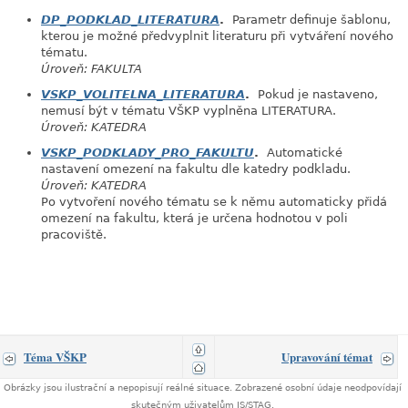
DP_PODKLAD_LITERATURA
.
Parametr definuje šablonu,
kterou je možné předvyplnit literaturu při vytváření nového
tématu.
Úroveň: FAKULTA
VSKP_VOLITELNA_LITERATURA
.
Pokud je nastaveno,
nemusí být v tématu VŠKP vyplněna LITERATURA.
Úroveň: KATEDRA
VSKP_PODKLADY_PRO_FAKULTU
.
Automatické
nastavení omezení na fakultu dle katedry podkladu.
Úroveň: KATEDRA
Po vytvoření nového tématu se k němu automaticky přidá
omezení na fakultu, která je určena hodnotou v poli
pracoviště.
Téma VŠKP
Upravování témat
Obrázky jsou ilustrační a nepopisují reálné situace. Zobrazené osobní údaje neodpovídají
skutečným uživatelům IS/STAG.