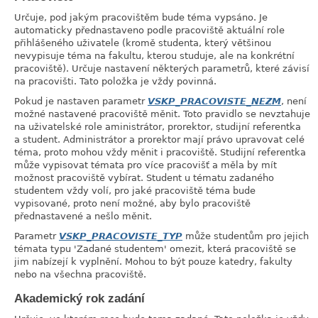
Určuje, pod jakým pracovištěm bude téma vypsáno. Je
automaticky přednastaveno podle pracoviště aktuální role
přihlášeného uživatele (kromě studenta, který většinou
nevypisuje téma na fakultu, kterou studuje, ale na konkrétní
pracoviště). Určuje nastavení některých parametrů, které závisí
na pracovišti. Tato položka je vždy povinná.
Pokud je nastaven parametr
VSKP_PRACOVISTE_NEZM
, není
možné nastavené pracoviště měnit. Toto pravidlo se nevztahuje
na uživatelské role aministrátor, prorektor, studijní referentka
a student. Administrátor a prorektor mají právo upravovat celé
téma, proto mohou vždy měnit i pracoviště. Studijní referentka
může vypisovat témata pro více pracovišť a měla by mít
možnost pracoviště vybírat. Student u tématu zadaného
studentem vždy volí, pro jaké pracoviště téma bude
vypisované, proto není možné, aby bylo pracoviště
přednastavené a nešlo měnit.
Parametr
VSKP_PRACOVISTE_TYP
může studentům pro jejich
témata typu 'Zadané studentem' omezit, která pracoviště se
jim nabízejí k vyplnění. Mohou to být pouze katedry, fakulty
nebo na všechna pracoviště.
Akademický rok zadání
link