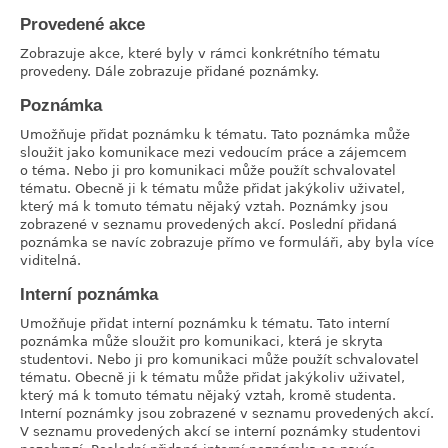
Provedené akce
link
Zobrazuje akce, které byly v rámci konkrétního tématu
provedeny. Dále zobrazuje přidané poznámky.
Poznámka
link
Umožňuje přidat poznámku k tématu. Tato poznámka může
sloužit jako komunikace mezi vedoucím práce a zájemcem
o téma. Nebo ji pro komunikaci může použít schvalovatel
tématu. Obecně ji k tématu může přidat jakýkoliv uživatel,
který má k tomuto tématu nějaký vztah. Poznámky jsou
zobrazené v seznamu provedených akcí. Poslední přidaná
poznámka se navíc zobrazuje přímo ve formuláři, aby byla více
viditelná.
Interní poznámka
link
Umožňuje přidat interní poznámku k tématu. Tato interní
poznámka může sloužit pro komunikaci, která je skryta
studentovi. Nebo ji pro komunikaci může použít schvalovatel
tématu. Obecně ji k tématu může přidat jakýkoliv uživatel,
který má k tomuto tématu nějaký vztah, kromě studenta.
Interní poznámky jsou zobrazené v seznamu provedených akcí.
V seznamu provedených akcí se interní poznámky studentovi