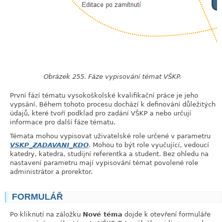
Obrázek 255. Fáze vypisování témat VŠKP.
První fází tématu vysokoškolské kvalifikační práce je jeho
vypsání. Během tohoto procesu dochází k definování důležitých
údajů, které tvoří podklad pro zadání VŠKP a nebo určují
informace pro další fáze tématu.
Témata mohou vypisovat uživatelské role určené v parametru
VSKP_ZADAVANI_KDO
. Mohou to být role vyučující, vedoucí
katedry, katedra, studijní referentka a student. Bez ohledu na
nastavení parametru mají vypisování témat povolené role
administrátor a prorektor.
FORMULÁŘ
link
Po kliknutí na záložku
Nové téma
dojde k otevření formuláře