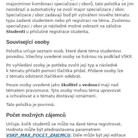
major/minor kombinaci specializací / oborů, tato položka se jim
nezobrazí a automaticky se zvolí major specializace / obor.
Specializace / obor zadávají buď při vytváření nového tématu
typu zadané studentem nebo při registraci na téma. Zvolenou
specializaci / obor je následně možné zobrazit na záložce
Studenti
u příslušné registrace studenta.
Související osoby
link
Položka určuje seznam osob, které dané téma studentovi
povedou. Všechny uvedené osoby se tisknou na podklad VŠKP.
Po vyhledání osoby je potřeba zvolit její typ a následně
k tématu přiřadit pomocí tlačítka přidat. Přidané osoby lze
z tématu odstranit tlačítkem odebrat.
Pouze osoby uvedené jako
školitel
a
vedoucí
mají nad
tématem pravomoce. Tyto osoby mohou téma upravovat
a schvalovat a o tématu dostávají oznámení.
Tato položka je povinná.
Počet možných zájemců
link
Určuje, kolik studentů se může na dané téma registrovat.
Hodnota může být přednastavena parametrem
VSKP_MAX_POCET_ZAJEMCU
. Dále může být její editace