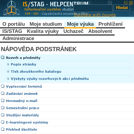
Translate with Google
O portálu
Moje studium
Moje výuka
Prohlížení
IS/STAG
Kvalita výuky
Uchazeč
Absolvent
Administrace
NÁPOVĚDA PODSTRÁNEK
Rozvrh a předměty
Popis stránky
Tisk zkouškového katalogu
Výskyty výuky rozvrhových akcí předmětu
Vypisování termínů
Zadávání známek
Hromadný e-mail
Semestrální práce
Studijní materiály
E-learningové systémy
Přehled školitele