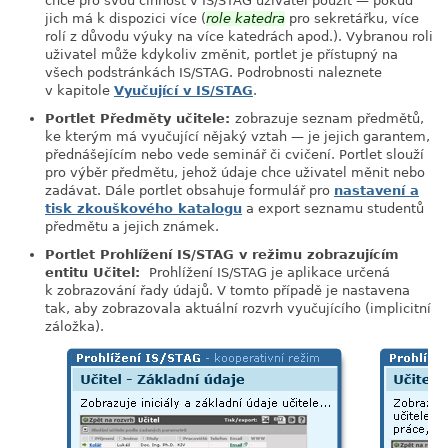
chce pro svou činnost v IS/STAG uživatel použít — pokud
jich má k dispozici více (
role katedra
pro sekretářku, více
rolí z důvodu výuky na více katedrách apod.). Vybranou roli
uživatel může kdykoliv změnit, portlet je přístupný na
všech podstránkách IS/STAG. Podrobnosti naleznete
v kapitole
Vyučující v IS/STAG
.
Portlet Předměty učitele:
zobrazuje seznam předmětů,
ke kterým má vyučující nějaký vztah — je jejich garantem,
přednášejícím nebo vede seminář či cvičení. Portlet slouží
pro výběr předmětu, jehož údaje chce uživatel měnit nebo
zadávat. Dále portlet obsahuje formulář pro
nastavení a
tisk zkouškového katalogu
a export seznamu studentů
předmětu a jejich známek.
Portlet Prohlížení IS/STAG v režimu zobrazujícím
entitu Učitel:
Prohlížení IS/STAG je aplikace určená
k zobrazování řady údajů. V tomto případě je nastavena
tak, aby zobrazovala aktuální rozvrh vyučujícího (implicitní
záložka).