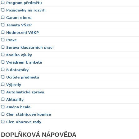
Program předmětu
Požadavky na rozvrh
Garant oboru
Témata VŠKP
Hodnocení VŠKP
Praxe
Správa klauzurních prací
Kvalita výuky
Vyjádření k anketě
B dotazníky
Učitelé předmětu
Výjezdy
Automatické zprávy
Aktuality
Změna hesla
Člen státnicové komise
Člen oborové rady
DOPLŇKOVÁ NÁPOVĚDA