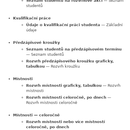
Seznam studentů na rozvrhové akci
— Seznam
studentů
Kvalifikační práce
Údaje o kvalifikační práci studenta
— Základní
údaje
Předzápisové kroužky
Seznam studentů na předzápisovém termínu
— Seznam studentů
Rozvrh předzápisového kroužku graficky,
tabulkou
— Rozvrh kroužku
Místnosti
Rozvrh místnosti graficky, tabulkou
— Rozvrh
místnosti
Rozvrh místnosti celoročně, po dnech
—
Rozvrh místnosti celoročně
Místnosti — celoročně
Rozvrh místnosti nebo více místností
celoročně, po dnech