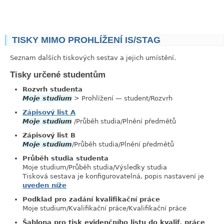
TISKY MIMO PROHLÍŽENÍ IS/STAG
link
Seznam dalších tiskových sestav a jejich umístění.
Tisky určené studentům
link
Rozvrh studenta
Moje studium
> Prohlížení — student/Rozvrh
Zápisový list A
Moje studium
/Průběh studia/Plnění předmětů
Zápisový list B
Moje studium
/Průběh studia/Plnění předmětů
Průběh studia studenta
Moje studium/Průběh studia/Výsledky studia
Tisková sestava je konfigurovatelná, popis nastavení je
uveden níže
Podklad pro zadání kvalifikační práce
Moje studium/Kvalifikační práce/Kvalifikační práce
Šablona pro tisk evidenčního listu do kvalif. práce