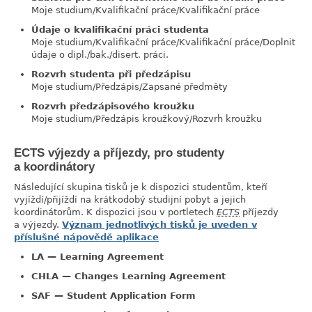
Moje studium/Kvalifikační práce/Kvalifikační práce
Údaje o kvalifikační práci studenta
Moje studium/Kvalifikační práce/Kvalifikační práce/Doplnit
údaje o dipl./bak./disert. práci.
Rozvrh studenta při předzápisu
Moje studium/Předzápis/Zapsané předměty
Rozvrh předzápisového kroužku
Moje studium/Předzápis kroužkový/Rozvrh kroužku
ECTS výjezdy a příjezdy, pro studenty
link
a koordinátory
Následující skupina tisků je k dispozici studentům, kteří
vyjíždí/přijíždí na krátkodobý studijní pobyt a jejich
koordinátorům. K dispozici jsou v portletech
ECTS
příjezdy
a výjezdy.
Význam jednotlivých tisků je uveden v
příslušné nápovědě aplikace
LA — Learning Agreement
CHLA — Changes Learning Agreement
SAF — Student Application Form