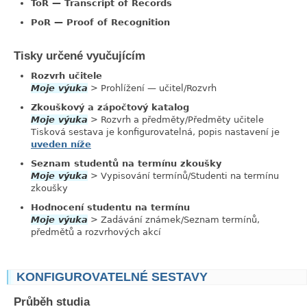
ToR — Transcript of Records
PoR — Proof of Recognition
Tisky určené vyučujícím
link
Rozvrh učitele
Moje výuka
> Prohlížení — učitel/Rozvrh
Zkouškový a zápočtový katalog
Moje výuka
> Rozvrh a předměty/Předměty učitele
Tisková sestava je konfigurovatelná, popis nastavení je
uveden níže
Seznam studentů na termínu zkoušky
Moje výuka
> Vypisování termínů/Studenti na termínu
zkoušky
Hodnocení studentu na termínu
Moje výuka
> Zadávání známek/Seznam termínů,
předmětů a rozvrhových akcí
KONFIGUROVATELNÉ SESTAVY
link
Průběh studia
link