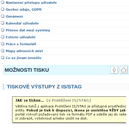
Nastavení přístupu uživatele
Osobní údaje, GDPR
Oznámení
Kalendář uživatele
Přenos dat mezi systémy
Externí uživatelé
Práce s formuláři
Mapy adresních míst
Co se jinam nevešlo
MOŽNOSTI TISKU
TISKOVÉ VÝSTUPY Z IS/STAG
link