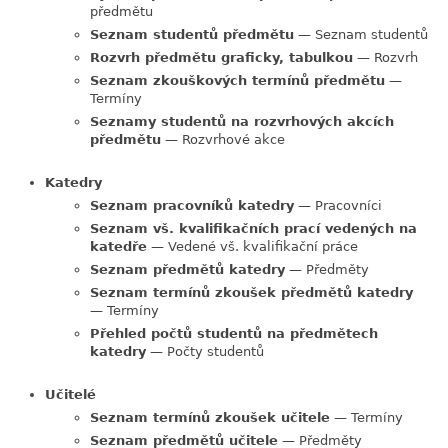
předmětu
Seznam studentů předmětu
— Seznam studentů
Rozvrh předmětu graficky, tabulkou
— Rozvrh
Seznam zkouškových termínů předmětu
—
Termíny
Seznamy studentů na rozvrhových akcích
předmětu
— Rozvrhové akce
Katedry
Seznam pracovníků katedry
— Pracovníci
Seznam vš. kvalifikačních prací vedených na
katedře
— Vedené vš. kvalifikační práce
Seznam předmětů katedry
— Předměty
Seznam termínů zkoušek předmětů katedry
— Termíny
Přehled počtů studentů na předmětech
katedry
— Počty studentů
Učitelé
Seznam termínů zkoušek učitele
— Termíny
Seznam předmětů učitele
— Předměty