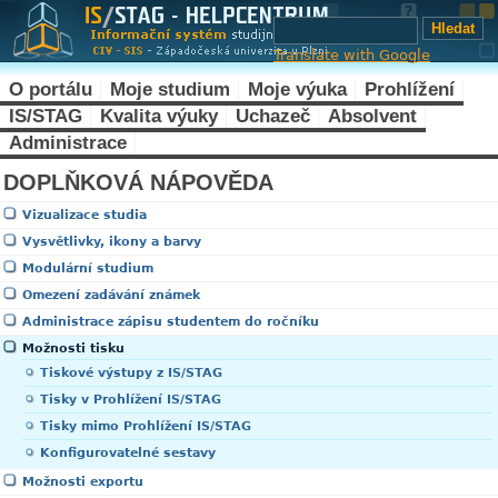
Translate with Google
O portálu
Moje studium
Moje výuka
Prohlížení
IS/STAG
Kvalita výuky
Uchazeč
Absolvent
Administrace
DOPLŇKOVÁ NÁPOVĚDA
Vizualizace studia
Vysvětlivky, ikony a barvy
Modulární studium
Omezení zadávání známek
Administrace zápisu studentem do ročníku
Možnosti tisku
Tiskové výstupy z IS/STAG
Tisky v Prohlížení IS/STAG
Tisky mimo Prohlížení IS/STAG
Konfigurovatelné sestavy
Možnosti exportu