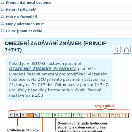
Přenos dat mezi systémy
Externí uživatelé
Práce s formuláři
Mapy adresních míst
Co se jinam nevešlo
OMEZENÍ ZADÁVÁNÍ ZNÁMEK (PRINCIP
7+7+7)
Pokud je v IS/STAG nastaven parametr
DEADLINE_ZNAMKY_PLOVOUCI
, platí níže
uvedená časová omezení pro modifikaci vloženého
hodnocení. Na ZČU je tento parametr nastaven na
21, tedy na 7+7+7 dní. Odtud název princip 7+7+7.
Pro účely nápovědy berme tedy v úvahu časové
nastavení na ZČU.