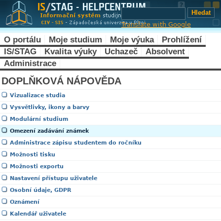
Translate with Google
O portálu
Moje studium
Moje výuka
Prohlížení
IS/STAG
Kvalita výuky
Uchazeč
Absolvent
Administrace
DOPLŇKOVÁ NÁPOVĚDA
Vizualizace studia
Vysvětlivky, ikony a barvy
Modulární studium
Omezení zadávání známek
Administrace zápisu studentem do ročníku
Možnosti tisku
Možnosti exportu
Nastavení přístupu uživatele
Osobní údaje, GDPR
Oznámení
Kalendář uživatele