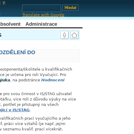
Translate with Google
bsolvent
Administrace
link
S
ROZDĚLENÍ DO
/oponenta/školitele u kvalifikačních
e je určena pro roli Vyučující. Pro
výuka
, na podstránce
Hodnocení
ce pro svou činnost v IS/STAG uživatel
tářku, více rolí z důvodu výuky na více
 portlet je přístupný na všech
jící v IS/STAG
.
alifikačních prací vyučujícího a jeho
 práci více vztahů (je např. jejím
 seznamu kvalif. prací vícekrát.