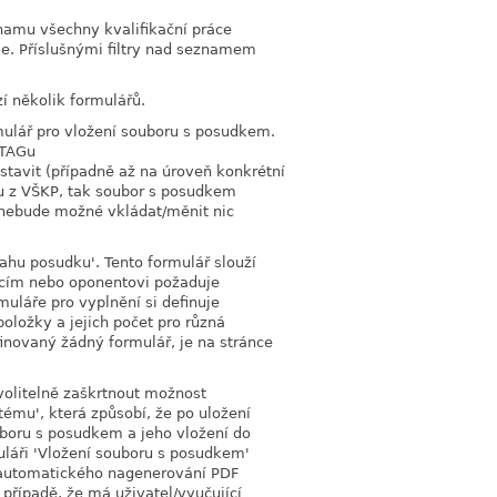
znamu všechny kvalifikační práce
uje. Příslušnými filtry nad seznamem
í několik formulářů.
mulář pro vložení souboru s posudkem.
STAGu
stavit (případně až na úroveň konkrétní
u z VŠKP, tak soubor s posudkem
nebude možné vkládat/měnit nic
sahu posudku'. Tento formulář slouží
oucím nebo oponentovi požaduje
muláře pro vyplnění si definuje
oložky a jejich počet pro různá
inovaný žádný formulář, je na stránce
volitelně zaškrtnout možnost
ému', která způsobí, že po uložení
boru s posudkem a jeho vložení do
uláři 'Vložení souboru s posudkem'
 automatického nagenerování PDF
případě, že má uživatel/vyučující