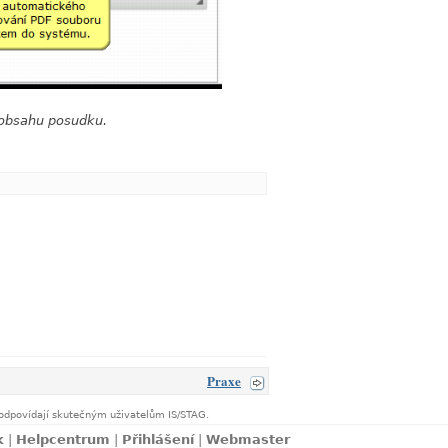
í obsahu posudku.
Praxe
neodpovídají skutečným uživatelům IS/STAG.
k
|
Helpcentrum
|
Přihlášení
|
Webmaster