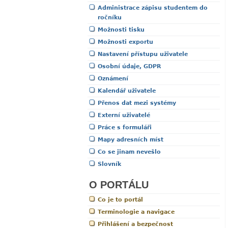
Administrace zápisu studentem do
ročníku
Možnosti tisku
Možnosti exportu
Nastavení přístupu uživatele
Osobní údaje, GDPR
Oznámení
Kalendář uživatele
Přenos dat mezi systémy
Externí uživatelé
Práce s formuláři
Mapy adresních míst
Co se jinam nevešlo
Slovník
O PORTÁLU
Co je to portál
Terminologie a navigace
Přihlášení a bezpečnost