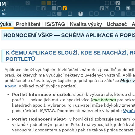
výuka
Prohlížení
IS/STAG
Kvalita výuky
Uchazeč
A
HODNOCENÍ VŠKP — SCHÉMA APLIKACE A POPI
K ČEMU APLIKACE SLOUŽÍ, KDE SE NACHÁZÍ, 
PORTLETŮ
Aplikace slouží vyučujícím k vkládání známek a posudků vedoucího
prací, ke kterých má vyučující některý z uvedených vztahů. Aplikac
přihlášeného uživatele/vyučujícího je přístupná na záložce
Moje 
VŠKP
. Aplikaci tvoří dvojice portletů.
Portlet Informace o učiteli:
slouží k výběru role, kterou ch
použít — pokud jich má k dispozici více (
role katedra
pro sekre
katedrách apod.). Vybranou roli uživatel může kdykoliv změnit,
podstránkách IS/STAG. Podrobnosti naleznete v kapitole
Vyuču
Portlet Hodnocení VŠKP:
v horní části zobrazuje seznam kv
vztahů k jednotlivým pracím. Pokud má vyučující k jedné kvalif.
vedoucím i oponentem a podob.) pak se taková práce zobrazí v