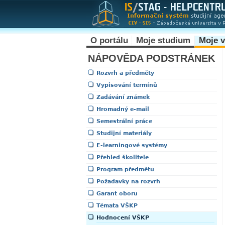
O portálu
Moje studium
Moje 
NÁPOVĚDA PODSTRÁNEK
Rozvrh a předměty
Vypisování termínů
Zadávání známek
Hromadný e-mail
Semestrální práce
Studijní materiály
E-learningové systémy
Přehled školitele
Program předmětu
Požadavky na rozvrh
Garant oboru
Témata VŠKP
Hodnocení VŠKP