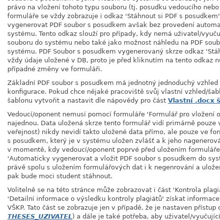
právo na vložení tohoto typu souboru (tj. posudku vedoucího neb
formuláře se vždy zobrazuje i odkaz 'Stáhnout si PDF s posudkem'.
vygenerovat PDF soubor s posudkem avšak bez provedení automat
systému. Tento odkaz slouží pro případy, kdy nemá uživatel/vyučuj
souboru do systému nebo také jako možnost náhledu na PDF soub
systému. PDF Soubor s posudkem vygenerovaný skrze odkaz 'Stáh
vždy údaje uložené v DB, proto je před kliknutím na tento odkaz 
případné změny ve formuláři.
Základní PDF soubor s posudkem má jednotný jednoduchý vzhled 
konfigurace. Pokud chce nějaké pracoviště svůj vlastní vzhled/ša
šablonu vytvořit a nastavit dle nápovědy pro část
Vlastní .docx 
Vedoucí/oponent nemusí pomocí formuláře 'Formulář pro vložení o
najednou. Data uložená skrze tento formulář vidí primárně pouze 
veřejnost) nikdy nevidí takto uložené data přímo, ale pouze ve 
s posudkem, který je v systému uložen zvlášť a k jeho nagenerov
v momentě, kdy vedoucí/oponent poprvé před uložením formuláře
'Automaticky vygenerovat a vložit PDF soubor s posudkem do syst
právě spolu s uložením formulářových dat i k negenrování a ulože
pak bude moci student stáhnout.
Volitelně se na této stránce může zobrazovat i část 'Kontrola plagi
'Detailní informace o výsledku kontroly plagiátů' získat informac
VŠKP. Tato část se zobrazuje jen v případě, že je nastaven přístup
THESES_UZIVATEL
) a dále je také potřeba, aby uživatel/vyučují