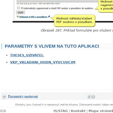
Obrázek 287. Příklad formuláře pro vložen
PARAMETRY S VLIVEM NA TUTO APLIKACI
THESES_UZIVATEL
,
VKP_VKLADANI_HODN_VYUCUJICIM
Parametry nastavení
Obrázky jsou ilustrační a nepopisují reálné situace. Zobrazené osobní údaje 
lní k 07. 08. 2026
IS/STAG
|
Kontakt
|
Mapa stráne