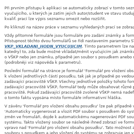
Při prvním přístupu k aplikaci se automaticky zobrazí v tomto se
vyučujícího, u kterých je zatím jejich autor/student ve stavu stud
kvalif. prací lze výpis seznamu omezit nebo rozšířit.
Po kliknutí na název práce v seznamu vyhledaných prací se zobraz
Vždy přítomné formuláře jsou formuláře pro zadání známky a for
Přístupnost těchto dvou formulářů se řídí nastavením parametru 
VKP_VKLADANI_HODN_VYUCUJICIM
. Tímto parametrem lze na
katedry) to, zda bude možné vkládat/měnit vyučujícím jak známk
o VŠKP nebo jen známku, případně jen soubor s posudkem anebo 
(podrobněji viz nápověda k parametru).
Poslední formulář na stránce je formulář 'Formulář pro vložení ob
k vložení jednotlivých částí posudku, tak jak je případně po ved
zadávající pracoviště VŠKP. Všechny jednotlivé položky tohoto for
zadávající pracoviště VŠKP, formulář tedy může obsahovat různé p
pracoviště. Pokud zadávající pracoviště zvolené VŠKP nemá nadef
o tomto faktu vypsána místo formuláře informativní hláška.
V závěru 'Formulář pro vložení obsahu posudku' lze pak případně 
'Automaticky vygenerovat a vlozit PDF soubor s posudkem do syst
změn ve fromuláři, dojde k automatickému nagenerování PDF sou
systému. Takto vložený soubor se následně ihned zobrazí ve form
vpravo nad 'Formulář pro vložení obsahu posudku'. Tato možnost
souboru s posudkem a jeho vložení do systému se zobrazuje jen v 