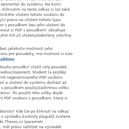
o oponenta) do systému. Na konci
 Kliknutím na tento odkaz si lze také
ického vložení tohoto souboru do
ící právo na vložení tohoto typu
or s posudkem bez jeho uložení do
nout si PDF s posudkem' obsahuje
nutné mít již uloženy/odeslány všechny
bez jakékoliv možnosti jeho
blonu pro posudeky, má možnost si tuto
šablona
bsahu posudku' vložit celý posudek
vedoucí/oponent. Student (a později
formě nagenerovaného PDF souboru
ání a uložení do systému dochází až
 s posudkem použijí/zaškrtnou volbu
ému'. Po použití této volby dojde
ní PDF souboru s posudkem, který si
átorství' kde lze po kliknutí na odkaz
e o výsledku kontroly plagiátů zvolené
 do Theses.cz (parametr
cí, měl právo nahlížet na výsledek