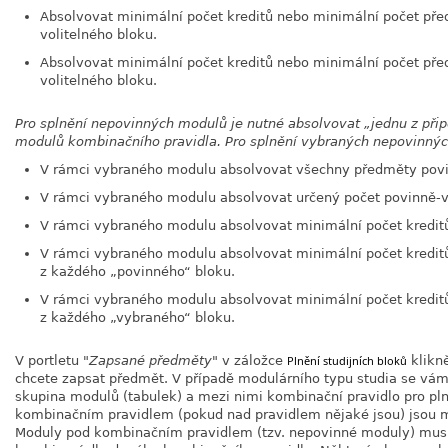
Absolvovat minimální počet kreditů nebo minimální počet př
volitelného bloku.
Absolvovat minimální počet kreditů nebo minimální počet př
volitelného bloku.
Pro splnění nepovinných modulů je nutné absolvovat
„
jednu z při
modulů kombinačního pravidla. Pro splnění vybraných nepovinnýc
V rámci vybraného modulu absolvovat všechny předměty povi
V rámci vybraného modulu absolvovat určený počet povinně-vo
V rámci vybraného modulu absolvovat minimální počet kreditů
V rámci vybraného modulu absolvovat minimální počet kredit
z každého
„
povinného
“
bloku.
V rámci vybraného modulu absolvovat minimální počet kredit
z každého
„
vybraného
“
bloku.
V portletu
Zapsané předměty
v záložce
Plnění studijních bloků
klikně
chcete zapsat předmět. V případě modulárního typu studia se v
skupina modulů (tabulek) a mezi nimi kombinační pravidlo pro pl
kombinačním pravidlem (pokud nad pravidlem nějaké jsou) jsou mo
Moduly pod kombinačním pravidlem (tzv. nepovinné moduly) musí 