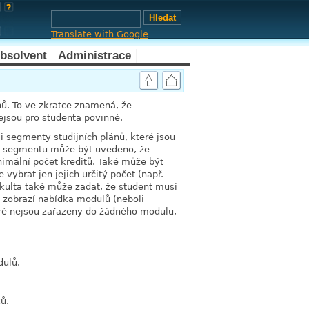
Translate with Google
bsolvent
Administrace
ánů. To ve zkratce znamená, že
ejsou pro studenta povinné.
 segmenty studijních plánů, které jsou
U segmentu může být uvedeno, že
nimální počet kreditů. Také může být
vybrat jen jejich určitý počet (např.
akulta také může zadat, že student musí
m zobrazí nabídka modulů (neboli
eré nejsou zařazeny do žádného modulu,
dulů.
ů.