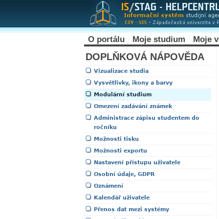
O portálu
Moje studium
Moje 
DOPLŇKOVÁ NÁPOVĚDA
Vizualizace studia
Vysvětlivky, ikony a barvy
Modulární studium
Omezení zadávání známek
Administrace zápisu studentem do
ročníku
Možnosti tisku
Možnosti exportu
Nastavení přístupu uživatele
Osobní údaje, GDPR
Oznámení
Kalendář uživatele
Přenos dat mezi systémy