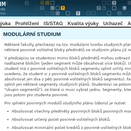
výuka
Prohlížení
IS/STAG
Kvalita výuky
Uchazeč
A
MODULÁRNÍ STUDIUM
Některé fakulty přecházejí na tzv. modulární tvorbu studijních pl
některé povinně volitelné bloky předmětů ve studijním plánu již n
V předzápisu se studentovi mimo bloků předmětů mohou zobrazit i
nadřazené blokům (jeden segment může obsahovat více bloků). 
student má z povinně volitelných bloků segmentu splnit určitý mi
uvedeno, že student si z povinně volitelných bloků segmentu může 
absolvovat jen dva z pěti povinně volitelných bloků segmentu). F
splnit jen některé segmenty studijních plánů. Studentovi se poto
"skupin segmentů"), ze které si musí vybrat jednu. Segmenty, kt
jsou potom pro studenta povinné.
Pro splnění povinných modulů studijního plánu (oboru) je nutné:
Absolvovat všechny předměty povinných bloků povinných mo
Absolvovat určený počet povinně-volitelných bloků.
Absolvovat minimální počet kreditů z povinně-volitelných blok