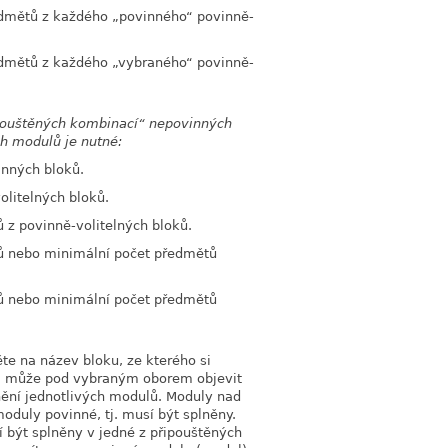
edmětů z každého
„
povinného
“
povinně-
edmětů z každého
„
vybraného
“
povinně-
pouštěných kombinací
“
nepovinných
h modulů je nutné:
nných bloků.
litelných bloků.
 z povinně-volitelných bloků.
ů nebo minimální počet předmětů
ů nebo minimální počet předmětů
te na název bloku, ze kterého si
ám může pod vybraným oborem objevit
nění jednotlivých modulů. Moduly nad
duly povinné, tj. musí být splněny.
být splněny v jedné z připouštěných