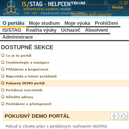
Translate with Google
O portálu
Moje studium
Moje výuka
Prohlížení
IS/STAG
Kvalita výuky
Uchazeč
Absolvent
Administrace
DOSTUPNÉ SEKCE
Co je to portál
Terminologie a navigace
Přihlášení a bezpečnost
Nápověda a řešení problémů
Pokusný DEMO portál
Portálový rozcestník
Důležité adresy
Prohlášení o přístupnosti
POKUSNÝ DEMO PORTÁL
Pokud si chcete práci s portálovým rozhraním IS/STAG