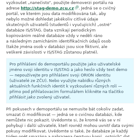
vyzkoušet
„
nanečisto
“
, použijte demoverzi portálu na
adrese
http://stag-demo.zcu.cz
. Jedná se o cvičný
portál, ve kterém jsou data modifikována tak, aby
nebylo možné dohledat jakékoliv citlivé údaje
skutečných uživatelů (studentů i vyučujících)
„
ostré
“
databáze IS/STAG. Data vznikají periodickým
kopírováním reálné databáze vždy v neděli ráno
a následným zamícháním identifikačních údajů osob
(takže jména osob v databázi jsou sice fiktivní, ale
veškeré závislosti v IS/STAG zůstanou platné).
Pro přihlášení do demoportálu použijte jako uživatelské
jméno svoji identitu v IS/STAG a jako heslo vždy text demo
— nepoužívejte pro přihlášení svoji ORION identitu
(uživatelé ze ZČU). Nebo využijte nabídku různých
aktuálních funkčních identit k vyzkoušení různých rolí —
přímo pod přihlašovacím formulářem klikněte na tlačítko
přihlásit jako
zvolený uživatel.
Při pokusech v demoportálu se nemusíte bát cokoliv zadat,
smazat či modifikovat — jedná se o cvičnou databázi, kde
nemůžete nic pokazit. Uvědomte si, že kromě vás se v ní
pohybují i další uživatelé, kteří rovněž mohou uvnitř data svými
pokusy modifikovat. Uvědomte si také, že databáze je každý
týden opět smazána a nahrazena čerstvou kopií
„
ostrých
“
dat.