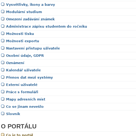
Vysvětlivky, ikony a barvy
Modulární studium
Omezení zadávání známek
Administrace zápisu studentem do ročníku
Možnosti tisku
Možnosti exportu
Nastavení přístupu uživatele
Osobní údaje, GDPR
Oznámení
Kalendář uživatele
Přenos dat mezi systémy
Externí uživatelé
Práce s formuláři
Mapy adresních míst
Co se jinam nevešlo
Slovník
O PORTÁLU
Co je to portál