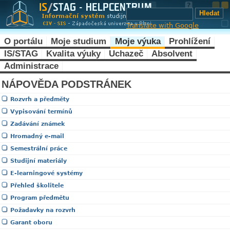
Translate with Google
O portálu
Moje studium
Moje výuka
Prohlížení
IS/STAG
Kvalita výuky
Uchazeč
Absolvent
Administrace
NÁPOVĚDA PODSTRÁNEK
Rozvrh a předměty
Vypisování termínů
Zadávání známek
Hromadný e-mail
Semestrální práce
Studijní materiály
E-learningové systémy
Přehled školitele
Program předmětu
Požadavky na rozvrh
Garant oboru