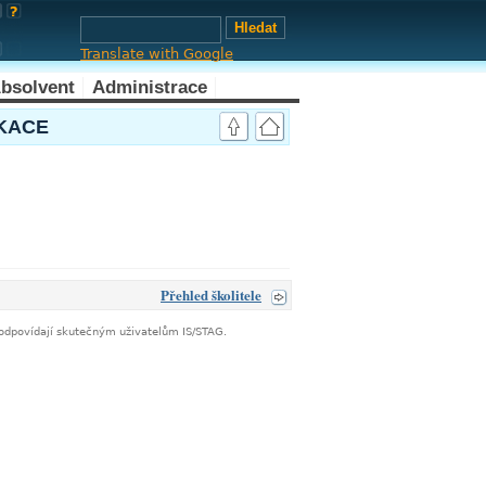
Translate with Google
bsolvent
Administrace
link
IKACE
Přehled školitele
neodpovídají skutečným uživatelům IS/STAG.