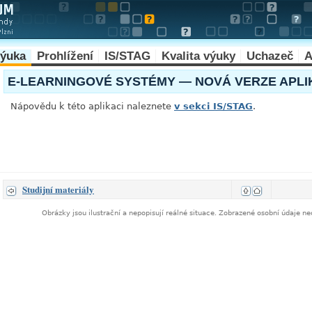
výuka
Prohlížení
IS/STAG
Kvalita výuky
Uchazeč
A
E-LEARNINGOVÉ SYSTÉMY — NOVÁ VERZE APL
Nápovědu k této aplikaci naleznete
v sekci IS/STAG
.
Studijní materiály
Obrázky jsou ilustrační a nepopisují reálné situace. Zobrazené osobní údaje 