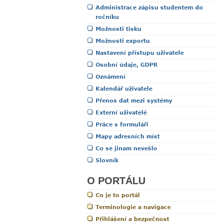
Administrace zápisu studentem do
ročníku
Možnosti tisku
Možnosti exportu
Nastavení přístupu uživatele
Osobní údaje, GDPR
Oznámení
Kalendář uživatele
Přenos dat mezi systémy
Externí uživatelé
Práce s formuláři
Mapy adresních míst
Co se jinam nevešlo
Slovník
O PORTÁLU
Co je to portál
Terminologie a navigace
Přihlášení a bezpečnost