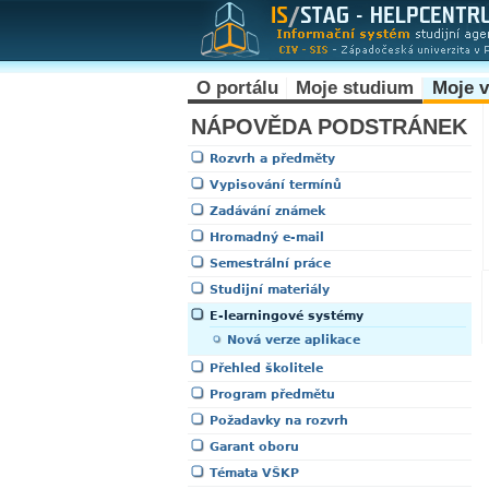
O portálu
Moje studium
Moje 
NÁPOVĚDA PODSTRÁNEK
Rozvrh a předměty
Vypisování termínů
Zadávání známek
Hromadný e-mail
Semestrální práce
Studijní materiály
E-learningové systémy
Nová verze aplikace
Přehled školitele
Program předmětu
Požadavky na rozvrh
Garant oboru
Témata VŠKP