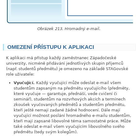
Obrázek 213. Hromadný e-mail.
OMEZENÍ PŘÍSTUPU K APLIKACI
link
K aplikaci má přístup každý zaměstnanec
Západočeské
univerzity
, nicméně přidávání jednotlivých skupin příjemců
(např. studentů předmětu) je omezeno na základě STAGovské
role uživatele:
Vyučující.
Každý vyučující může odeslat e-mail všem
studentům zapsaným na předmětu vyučujícího (předměty,
které vyučuje — garantuje, přednáší, vede cvičení či
seminář), studentům na rozvrhových akcích a termínech
zkoušek vyučovaných předmětů a studentům předmětu,
kteří ještě nemají zadané žádné hodnocení. Dále mají
vyučující možnost poslání hromadného e-mailu studentům,
kteří mají zapsané libovolné téma samostatné práce. Může
také odeslat e-mail všem vyučujícím libovolného svého
předmětu (tedy svým kolegům).