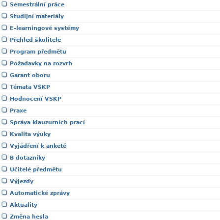
Semestrální práce
Studijní materiály
E-learningové systémy
Přehled školitele
Program předmětu
Požadavky na rozvrh
Garant oboru
Témata VŠKP
Hodnocení VŠKP
Praxe
Správa klauzurních prací
Kvalita výuky
Vyjádření k anketě
B dotazníky
Učitelé předmětu
Výjezdy
Automatické zprávy
Aktuality
Změna hesla