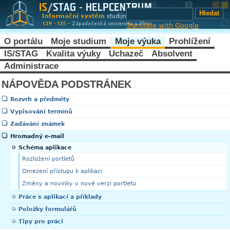
Translate with Google
O portálu
Moje studium
Moje výuka
Prohlížení
IS/STAG
Kvalita výuky
Uchazeč
Absolvent
Administrace
NÁPOVĚDA PODSTRÁNEK
Rozvrh a předměty
Vypisování termínů
Zadávání známek
Hromadný e-mail
Schéma aplikace
Rozložení portletů
Omezení přístupu k aplikaci
Změny a novinky v nové verzi portletu
Práce s aplikací a příklady
Položky formulářů
Tipy pro práci