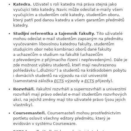
Katedra.
Uživatel s rolí katedra má práva stejná jako
vyučující této katedry. Navíc může odesílat e-maily všem
vyučujícím a studentům celé katedry, studentům oboru,
který patří pod danou katedru a všem garantům předmětů
katedry.
Studijní referentka a tajemník fakulty.
Tito uživatelé
mohou odeslat e-mail studentům zapsaným na předmětu
vyučovaném libovolnou katedrou fakulty, studentům
studujícím obor nebo kombinaci oborů dané fakulty
a uchazečům o studium na fakultě (uchazečům
z převedeným z přijímacího řízení i nepřevedeným). Dále je
zde možnost výběru studentů, kteří mají neuhrazenou
pohledávku (
„
dlužníci
“
) a studentů na krátkodobém pobytu
i domácích studentů na výjezdu na cizí univerzitě
(samostatná záložka
ECTS
výjezdy a
ECTS
příjezdy).
Rozvrháři.
Fakultní rozvrháři a superrozvrháři a univerzitní
rozvrháři mají právo odeslat e-mail studentům rozvrhových
akcí, na jejichž změny mají tito uživatelé právo (jsou jejich
vlastníky).
Coursemasteři.
Coursemasteři mohou prostřednictvím
portletu oslovit všechny editory předmětu, který je
evidován v systému Courseware.