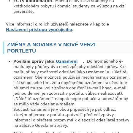
ECTS koordinátoři.
Mohou oslovit cizí studenty na
krátkodobém pobytu i domácí studenty na výjezdu na cizí
univerzitě.
Více informací o rolích uživatelů naleznete v kapitole
Nastavení přístupu vyučujícího
.
ZMĚNY A NOVINKY V NOVÉ VERZI
link
PORTLETU
Posílání zpráv jako
Oznámení
.
Do hromadného e-
mailu byly přidány dva nové způsoby odeslání zprávy. K e-
mailu přibyly možnosti odeslání jako Oznámení a Důležité
oznámení. Obě možnosti používaji mechanismus oznámení.
Liší se od sebe tím, že u obyčejného oznámení si uživatelé-
příjemci muzou volit způsob doručení (e-mail hned, e-mail
jednou denně, jen zobrazit v portálu, vůbec neukazovat).
„
Důležité oznámení
“
naopak nejde potlačit a adresátům by
se mělo vždy odeslat e-mailem.
Součástí oznámení je v obou případech je pak odkaz,
kterým příjemce v portálu
„
potvrdí
“
přečtení zprávy.
Informaci o přečtení potom má k dispozici odesílatel zprávy
na záložce Odeslané zprávy.