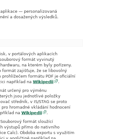
 aplikace — personalizovaná
link
plnění a dosažených výsledků.
link
sk, v portálových aplikacích
link
o souborový formát vyvinutý
hardwaru, na kterém byly pořízeny.
formát zajišťuje, že se libovolný
 prohlížečem formátu PDF je oficiální
zici například na
Wikipedii
.
rmát určený pro výměnu
link
terých jsou jednotlivé položky
ovač středník, v IS/STAG se proto
ad pro hromadné vkládání hodnocení
apříklad na
Wikipedii
.
Souborový formát sloužící
link
ch výstupů přímo do nativního
ce Calc). Obdoba exportu s využitím
ici v angličtině například na