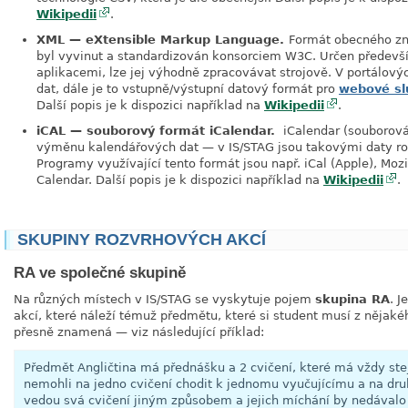
Wikipedii
.
XML — eXtensible Markup Language.
Formát obecného zn
byl vyvinut a standardizován konsorciem W3C. Určen předev
aplikacemi, lze jej výhodně zpracovávat strojově. V portálovýc
dat, dále je to vstupně/výstupní datový formát pro
webové sl
Další popis je k dispozici například na
Wikipedii
.
iCAL — souborový formát iCalendar.
iCalendar (souborová 
výměnu kalendářových dat — v IS/STAG jsou takovými daty ro
Programy využívající tento formát jsou např. iCal (Apple), Moz
Calendar. Další popis je k dispozici například na
Wikipedii
.
SKUPINY ROZVRHOVÝCH AKCÍ
RA ve společné skupině
Na různých místech v IS/STAG se vyskytuje pojem
skupina RA
. 
akcí, které náleží témuž předmětu, které si student musí z nějak
přesně znamená — viz následující příklad:
Předmět Angličtina má přednášku a 2 cvičení, které má vždy stej
nemohli na jedno cvičení chodit k jednomu vyučujícímu a na druh
vedou svá cvičení jiným způsobem a jejich míchání by nedávalo 