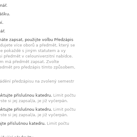
nář.
ášku.
í.
ář.
máte zapsat, použijte volbu Předzápis
dujete více oborů a předmět, který se
le pokaždé s jiným statutem a vy
si předmět v celouniverzitní nabídce.
em má předmět zapsat. Zvolte
ředmět pro předzápis tímto způsobem,
ádění předzápisu na zvolený semestr
aktujte příslušnou katedru.
Limit počtu
 si jej zapsal/a, je již vyčerpán.
aktujte příslušnou katedru.
Limit počtu
 si jej zapsal/a, je již vyčerpán.
jte příslušnou katedru.
Limit počtu