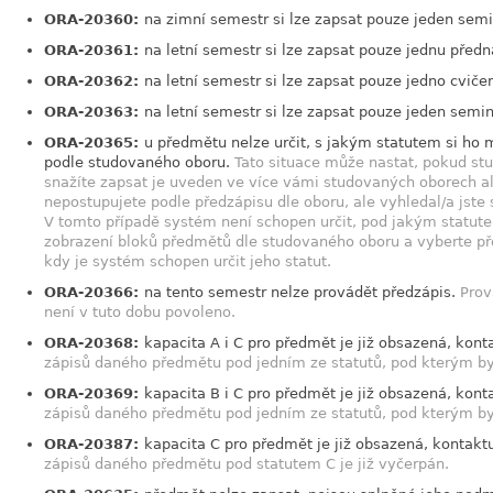
ORA-20360:
na zimní semestr si lze zapsat pouze jeden semi
ORA-20361:
na letní semestr si lze zapsat pouze jednu předn
ORA-20362:
na letní semestr si lze zapsat pouze jedno cvičen
ORA-20363:
na letní semestr si lze zapsat pouze jeden semin
ORA-20365:
u předmětu nelze určit, s jakým statutem si ho 
podle studovaného oboru.
Tato situace může nastat, pokud stu
snažíte zapsat je uveden ve více vámi studovaných oborech a
nepostupujete podle předzápisu dle oboru, ale vyhledal/a jste 
V tomto případě systém není schopen určit, pod jakým statut
zobrazení bloků předmětů dle studovaného oboru a vyberte p
kdy je systém schopen určit jeho statut.
ORA-20366:
na tento semestr nelze provádět předzápis.
Prov
není v tuto dobu povoleno.
ORA-20368:
kapacita A i C pro předmět je již obsazená, kont
zápisů daného předmětu pod jedním ze statutů, pod kterým byste
ORA-20369:
kapacita B i C pro předmět je již obsazená, kont
zápisů daného předmětu pod jedním ze statutů, pod kterým byste
ORA-20387:
kapacita C pro předmět je již obsazená, kontaktu
zápisů daného předmětu pod statutem C je již vyčerpán.