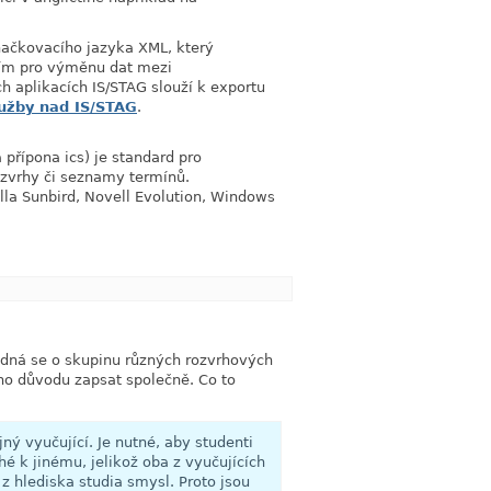
ačkovacího jazyka XML, který
link
ším pro výměnu dat mezi
h aplikacích IS/STAG slouží k exportu
užby nad IS/STAG
.
přípona ics) je standard pro
link
zvrhy či seznamy termínů.
illa Sunbird, Novell Evolution, Windows
link
link
Jedná se o skupinu různých rozvrhových
ého důvodu zapsat společně. Co to
ný vyučující. Je nutné, aby studenti
é k jinému, jelikož oba z vyučujících
z hlediska studia smysl. Proto jsou