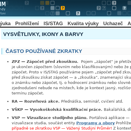
výuka
Prohlížení
IS/STAG
Kvalita výuky
Uchazeč
A
VYSVĚTLIVKY, IKONY A BARVY
ČASTO POUŽÍVANÉ ZKRATKY
ZPZ — Zápočet před zkouškou.
Pojem
„
zápočet
“
je přetí
je ukončen zápočtem (slovním nebo klasifikovaným) nebo že 
zápočet. Proto v IS/STAG používáme pojem
„
zápočet před zko
před zkouškou získat zápočet — a
„
zkouška
“
, znamenající sk
o známku nebo zápočet, tj. o hodnocení známkou nebo slovně.
zjednodušení nebude na místech, kde je kontext jasný, rozli
termínu zápočet.
RA — Rozvrhová akce.
Přednáška, seminář, cvičení atd.
VŠKP — Vysokoškolská kvalifikační práce.
Bakalářská, di
VSP — Vizualizace studijního plánu.
Portálová aplikace —
vizualizace studia, součást entity
Programy a obory
Prohlíže
případně se zkratkou VSP — Vážený Studijní Průměr!
Z kontext