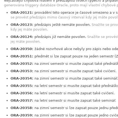
Nejčastější chybová hlášení v předzápisu (všech typech) a přípa
generována triggery databáze Oracle, proto mají vlastní chybové p
ORA-20121:
provádění této operace je časově omezeno a v 
se provést předzápis mimo časový interval kdy jej máte povol
ORA-20123:
předzápis ještě nemáte povolen.
Snažíte se pro
kdy jej máte povolen.
ORA-20124:
předzápis již nemáte povolen.
Snažíte se provés
jej máte povolen.
ORA-20350:
žádné rozvrhové akce nebyly pro zápis nebo od
ORA-20351:
předmět si lze zapsat pouze na jeden semestr (Z
ORA-20352:
na zimní semestr si musíte zapsat také přednáš
ORA-20353:
na zimní semestr si musíte zapsat také cvičení.
ORA-20354:
na zimní semestr si musíte zapsat také seminář.
ORA-20355:
na letní semestr si musíte zapsat také přednášk
ORA-20356:
na letní semestr si musíte zapsat také cvičení.
ORA-20357:
na letní semestr si musíte zapsat také seminář.
ORA-20358:
na zimní semestr si lze zapsat pouze jednu před
ORA-20359:
na zimní semestr si lze zapsat pouze jedno cviče