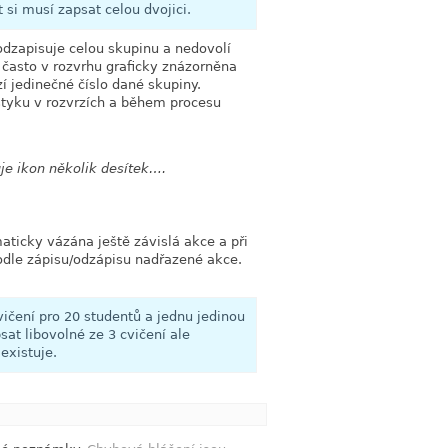
si musí zapsat celou dvojici.
odzapisuje celou skupinu a nedovolí
 často v rozvrhu graficky znázorněna
í jedinečné číslo dané skupiny.
styku v rozvrzích a během procesu
je ikon několik desítek….
link
aticky vázána ještě závislá akce a při
odle zápisu/odzápisu nadřazené akce.
vičení pro 20 studentů a jednu jedinou
sat libovolné ze 3 cvičení ale
existuje.
link