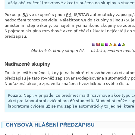
vždy obě cvičení (rozvrhové akce) sloučena do skupiny a student 
Pokud je
RA
ve skupině s jinou
RA
, IS/STAG automaticky zapisuje/
nedodržení tohoto pravidla. Náležitost
RA
do skupiny s jinou
RA
je
umístěním stejné ikony, po najetí myší na ikonu skupiny se zobraz
S pojmem skupina rozvrhové akce přichází uživatel nejčastěji do 
předzápisu.
Obrázek 9. Ikony skupin RA — ukázka, celkem existu
Nadřazené skupiny
Existuje ještě možnost, kdy je na konkrétní rozvrhovou akci autom
předzápisu je tato rovněž zapisována/odepisována automaticky p
Nadřazená akce je zpravidla značena hvězdičkou u svého čísla.
Použití: Např. v případě, že předmět má 3 rozvrhové akce typu c
akci pro laboratorní cvičení pro 60 studentů. Student si může zap
laboratorní cvičení už se mu zapíše automaticky to jediné, které 
CHYBOVÁ HLÁŠENÍ PŘEDZÁPISU