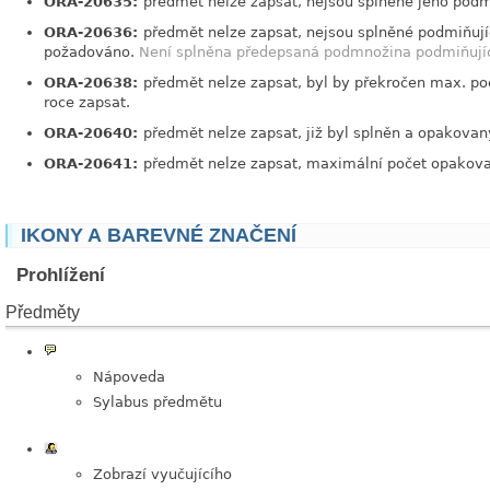
ORA-20635:
předmět nelze zapsat, nejsou splněné jeho podm
ORA-20636:
předmět nelze zapsat, nejsou splněné podmiňujíc
požadováno.
Není splněna předepsaná podmnožina podmiňují
ORA-20638:
předmět nelze zapsat, byl by překročen max. po
roce zapsat.
ORA-20640:
předmět nelze zapsat, již byl splněn a opakovan
ORA-20641:
předmět nelze zapsat, maximální počet opakova
IKONY A BAREVNÉ ZNAČENÍ
Prohlížení
Předměty
Nápoveda
Sylabus předmětu
Zobrazí vyučujícího