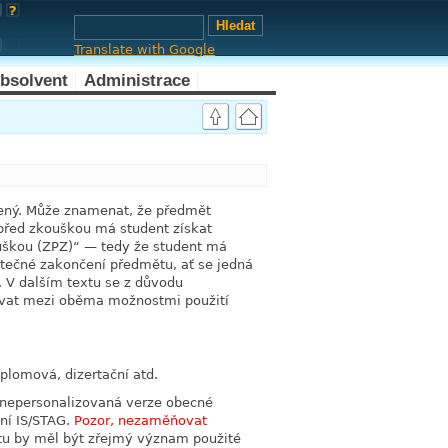
Translate with Google
bsolvent
Administrace
link
žený. Může znamenat, že předmět
link
před zkouškou má student získat
uškou (ZPZ)
“
— tedy že student má
utečné zakončení předmětu, ať se jedná
 V dalším textu se z důvodu
šovat mezi oběma možnostmi použití
link
plomová, dizertační atd.
link
 nepersonalizovaná verze obecné
link
ní IS/STAG.
Pozor, nezaměňovat
u by měl být zřejmý význam použité