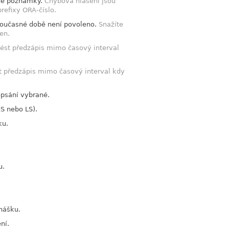
dné poznámky.
Chybová hlášení jsou
refixy ORA-číslo.
současné době není povoleno.
Snažíte
en.
vést předzápis mimo časový interval
t předzápis mimo časový interval kdy
epsání vybrané.
S nebo LS).
ku.
u.
nášku.
ní.