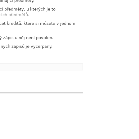
iňující předměty.
í předměty, u kterých je to
cích předmětů.
čet kreditů, které si můžete v jednom
ý zápis u něj není povolen.
ných zápisů je vyčerpaný.
link
link
link