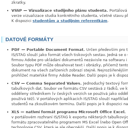
zkratky.
VSSP — Vizualizace studijního plánu studenta.
Portálová
verze vizualizace studia konkrétního studenta, včetně stavu 
K dispozici
studentům a studijním referentkám
.
DATOVÉ FORMÁTY
PDF — Portable Document Format.
Určen především pro ti
IS/STAG slouží jako formát všech tiskových sestav. Jedná se 
firmou Adobe pro ukládání dokumentů nezávisle na softwaru i 
Soubor typu PDF může obsahovat text i obrázky, přičemž tento 
dokument na všech zařízeních zobrazí stejně. Nejrozšířenějším
prohlížeč mateřské firmy Adobe Reader. Další popis je k dispo
CSV — Comma Separated Values.
Jednoduchý textový fo
tabulkových dat. Soubor ve formátu CSV sestává z řádků, ve k
odděleny středníkem (v českých verzích se používá jako odděl
používá též). V portálových aplikacích IS/STAG slouží napříkl
studentů na zkouškovém termínu. Další popis je k dispozici n
XLS — nativní formát programu Microsoft Office Excel.
v portálovém rozhraní IS/STAG k exportu některých tabulkový
formátu zpracovatelného programem MS Excel (nebo Open Offi
technologie CSV, která je ale obecnější. Další popis je k dispoz