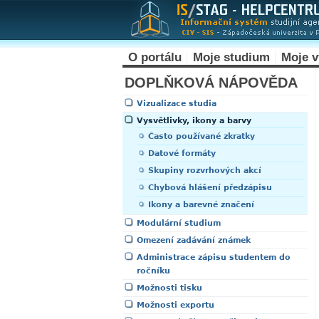
O portálu
Moje studium
Moje 
DOPLŇKOVÁ NÁPOVĚDA
Vizualizace studia
Vysvětlivky, ikony a barvy
Často používané zkratky
Datové formáty
Skupiny rozvrhových akcí
Chybová hlášení předzápisu
Ikony a barevné značení
Modulární studium
Omezení zadávání známek
Administrace zápisu studentem do
ročníku
Možnosti tisku
Možnosti exportu