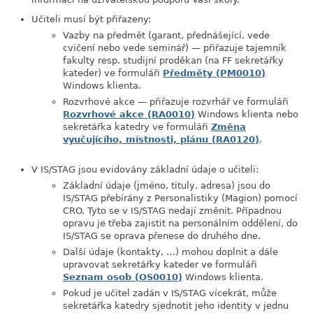
Učiteli musí být přiřazeny:
Vazby na předmět (garant, přednášející, vede
cvičení nebo vede seminář) — přiřazuje tajemník
fakulty resp. studijní proděkan (na FF sekretářky
kateder) ve formuláři
Předměty (PM0010)
Windows klienta.
Rozvrhové akce — přiřazuje rozvrhář ve formuláři
Rozvrhové akce (RA0010)
Windows klienta nebo
sekretářka katedry ve formuláři
Změna
vyučujícího, místnosti, plánu (RA0120)
.
V IS/STAG jsou evidovány základní údaje o učiteli:
Základní údaje (jméno, tituly, adresa) jsou do
IS/STAG přebírány z Personalistiky (Magion) pomocí
CRO. Tyto se v IS/STAG nedají změnit. Případnou
opravu je třeba zajistit na personálním oddělení, do
IS/STAG se oprava přenese do druhého dne.
Další údaje (kontakty, …) mohou doplnit a dále
upravovat sekretářky kateder ve formuláři
Seznam osob (OS0010)
Windows klienta.
Pokud je učitel zadán v IS/STAG vícekrát, může
sekretářka katedry sjednotit jeho identity v jednu