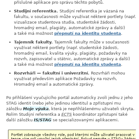
příslušné aplikace pro správu těchto pobytů.
Studijní referentka.
Studijní referentka je vázaná na
fakultu, v současnosti může využívat některé portlety (např.
vizualizace studentova studia, studentské žádosti,
hromadný email, plagiáty, automatické zprávy a další)
a také má možnost
přepnutí na identitu studenta
.
Tajemník fakulty.
Tajemník fakulty může v současnosti
využívat některé portlety (např. studentské žádosti,
hromadný email, kvalita výuky, plagiáty, požadavky na
rozvrh, zapisovatel u státnic, automatické zprávy a další)
a také má možnost
přepnutí na identitu studenta
.
Rozvrháři — fakultní i univerzitní.
Rozvrháři mohou
využívat především aplikace Požadavky na rozvrh,
Hromadný email a automatické zprávy.
Po přihlášení vyučujícího portál automaticky zvolí jednu z jeho
STAG identit (nebo jeho jedinou identitu) a zpřístupní mu
záložku
Moje výuka
, která je nepřihlášenému uživateli skryta.
Rolím Studijní referentka a
ECTS
koordinátor zpřístupní také
další záložku
IS/STAG
se specializovanými aplikacemi.