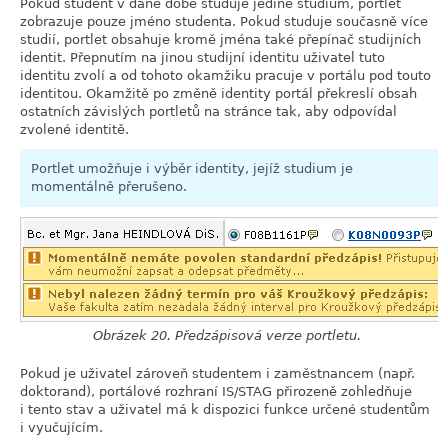
Pokud student v dané době studuje jediné studium, portlet
zobrazuje pouze jméno studenta. Pokud studuje současně více
studií, portlet obsahuje kromě jména také přepínač studijních
identit. Přepnutím na jinou studijní identitu uživatel tuto
identitu zvolí a od tohoto okamžiku pracuje v portálu pod touto
identitou. Okamžitě po změně identity portál překreslí obsah
ostatních závislých portletů na stránce tak, aby odpovídal
zvolené identitě.
Portlet umožňuje i výběr identity, jejíž studium je
momentálně přerušeno.
Obrázek 20. Předzápisová verze portletu.
Pokud je uživatel zároveň studentem i zaměstnancem (např.
doktorand), portálové rozhraní IS/STAG přirozeně zohledňuje
i tento stav a uživatel má k dispozici funkce určené studentům
i vyučujícím.