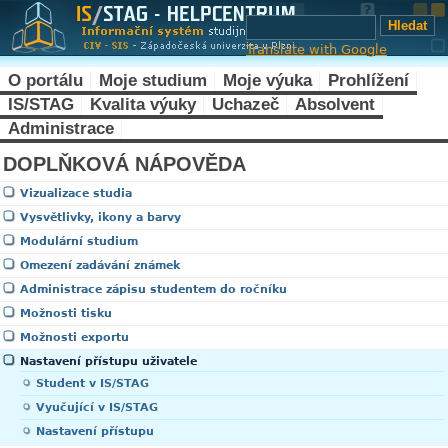
Translate with Google
O portálu
Moje studium
Moje výuka
Prohlížení
IS/STAG
Kvalita výuky
Uchazeč
Absolvent
Administrace
DOPLŇKOVÁ NÁPOVĚDA
Vizualizace studia
Vysvětlivky, ikony a barvy
Modulární studium
Omezení zadávání známek
Administrace zápisu studentem do ročníku
Možnosti tisku
Možnosti exportu
Nastavení přístupu uživatele
Student v IS/STAG
Vyučující v IS/STAG
Nastavení přístupu