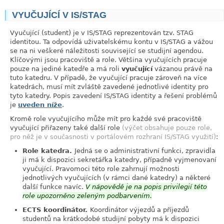
VYUČUJÍCÍ V IS/STAG
link
Vyučující (student) je v IS/STAG reprezentován tzv. STAG
identitou. Ta odpovídá uživatelskému kontu v IS/STAG a vážou
se na ni veškeré náležitosti související se studijní agendou.
Klíčovými jsou pracoviště a role. Většina vyučujících pracuje
pouze na jediné katedře a má roli
vyučující
vázanou právě na
tuto katedru. V případě, že vyučující pracuje zároveň na více
katedrách, musí mít zvláště zavedené jednotlivé identity pro
tyto katedry. Popis zavedení IS/STAG identity a řešení problémů
je
uveden níže
.
Kromě role vyučujícího může mít pro každé své pracoviště
vyučující přiřazeny také další role
(výčet obsahuje pouze role,
pro něž je v současnosti v portálovém rozhraní IS/STAG využití)
:
Role katedra.
Jedná se o administrativní funkci, zpravidla
ji má k dispozici sekretářka katedry, případně vyjmenovaní
vyučující. Pravomoci této role zahrnují možnosti
jednotlivých vyučujících (v rámci dané katedry) a některé
další funkce navíc.
V nápovědě je na popis privilegií této
role upozorněno zeleným podbarvením.
ECTS koordinátor.
Koordinátor výjezdů a příjezdů
studentů na krátkodobé studijní pobyty má k dispozici