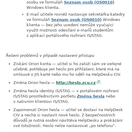
osobu ve formuláři
Seznam osob (OS0010)
Windows klienta.
E-mail učitele rovněž nastavuje sekretářka katedry
ve formuláři
Seznam osob (OS0010)
Windows
klienta — bez jeho uvedení nemůže vyučující
využít možnosti odesílání e-mailů studentům
z aplikací portálového rozhraní IS/STAG.
Řešení problémů v případě nastavení přístupu
Získání Orion konta — učitel si ho založí sám ve veřejné
učebně, potřebuje jen heslo pro přihlášení, které má na
smlouvě o JIS kartě nebo mu ho sdělí na HelpDesku CIV.
Změna Orion hesla —
http://heslo.zcu.cz
.
Změna hesla identity IS/STAG — v portálovém rozhraní
IS/STAG prostřednictvím portletu
Změna hesla
nebo
v nativním klientovi IS/STAG.
Zapomenutí Orion hesla — učitel se dostaví na HelpDesk
CIV a nechá si nastavit nové heslo. Z bezpečnostních
důvodů je nutná osobní návštěva HelpDesku a prokázání
své totožnosti. Heslo nelze nastavovat
„
po telefonu
“
.