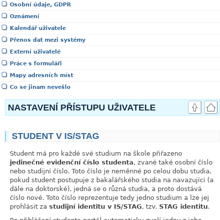
Osobní údaje, GDPR
Oznámení
Kalendář uživatele
Přenos dat mezi systémy
Externí uživatelé
Práce s formuláři
Mapy adresních míst
Co se jinam nevešlo
NASTAVENÍ PŘÍSTUPU UŽIVATELE
STUDENT V IS/STAG
link
Student má pro každé své studium na škole přiřazeno
jedinečné evidenční číslo studenta
, zvané také osobní číslo
nebo studijní číslo. Toto číslo je neměnné po celou dobu studia,
pokud student postupuje z bakalářského studia na navazující (a
dále na doktorské), jedná se o různá studia, a proto dostává
číslo nové. Toto číslo reprezentuje tedy jedno studium a lze jej
prohlásit za
studijní identitu v IS/STAG
, tzv.
STAG identitu
.