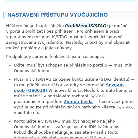
NASTAVENÍ PŘÍSTUPU VYUČUJÍCÍHO
link
Některé údaje (např. záložku
Prohlížení IS/STAG
) je možné
v portálu prohlížet i bez přihlášení. Pro přihlášení a práci
v portálovém rozhraní IS/STAG musí mít vyučující správně
zaregistrovánu svoji identitu. Následující text by měl objasnit
možné problémy a jejich důvody.
Předpoklady správné funkčnosti jsou následující:
Učitel musí být schopen se přihlásit do portálu — musí mít
Orionovské konto.
Musí mít v IS/STAG založené konto učitele (STAG identitu) —
to mu přidělí sekretářka katedry ve formuláři
Seznam
osob (OS0010)
Windows klienta. Heslo k tomuto kontu si
může změnit i v portálovém rozhraní IS/STAG,
prostřednictvím portletu
Změna hesla
— heslo však přímo
využije pouze při přihlašování do nativního klienta IS/STAG,
v portálu ne.
Konto učitele v IS/STAG musí být napojeno na jeho
Orionovské konto — zařizuje systém IDM každou noc.
Pokud dlouhodobě nefunguje, zašlete e-mail s touto
informací na uživatelskou podporu Vaší školy.