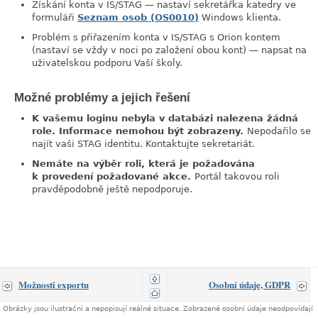
Získání konta v IS/STAG — nastaví sekretářka katedry ve
formuláři
Seznam osob (OS0010)
Windows klienta.
Problém s přiřazením konta v IS/STAG s Orion kontem
(nastaví se vždy v noci po založení obou kont) — napsat na
uživatelskou podporu Vaší školy.
Možné problémy a jejich řešení
link
K vašemu loginu nebyla v databázi nalezena žádná
role. Informace nemohou být zobrazeny.
Nepodařilo se
najít vaši STAG identitu. Kontaktujte sekretariát.
Nemáte na výběr roli, která je požadována
k provedení požadované akce.
Portál takovou roli
pravděpodobně ještě nepodporuje.
Možnosti exportu
Osobní údaje, GDPR
Obrázky jsou ilustrační a nepopisují reálné situace. Zobrazené osobní údaje neodpovídají