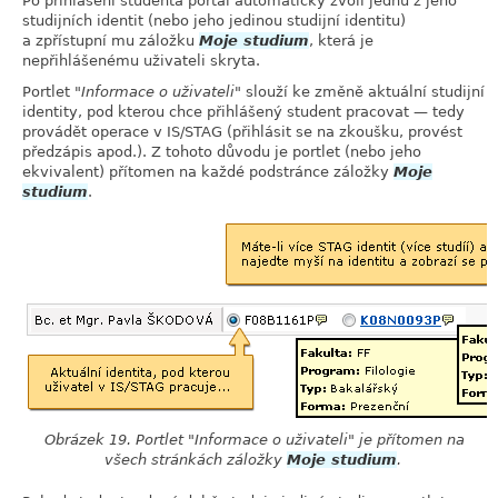
Po přihlášení studenta portál automaticky zvolí jednu z jeho
studijních identit (nebo jeho jedinou studijní identitu)
a zpřístupní mu záložku
Moje studium
, která je
nepřihlášenému uživateli skryta.
Portlet
Informace o uživateli
slouží ke změně aktuální studijní
identity, pod kterou chce přihlášený student pracovat — tedy
provádět operace v IS/STAG (přihlásit se na zkoušku, provést
předzápis apod.). Z tohoto důvodu je portlet (nebo jeho
ekvivalent) přítomen na každé podstránce záložky
Moje
studium
.
Obrázek 19. Portlet
Informace o uživateli
je přítomen na
všech stránkách záložky
Moje studium
.