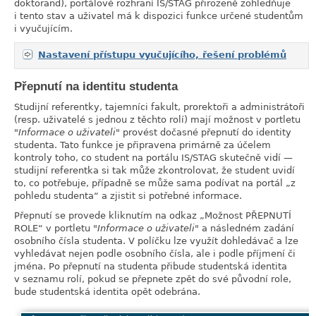
doktorand), portálové rozhraní IS/STAG přirozeně zohledňuje
i tento stav a uživatel má k dispozici funkce určené studentům
i vyučujícím.
Nastavení přístupu vyučujícího, řešení problémů
Přepnutí na identitu studenta
link
Studijní referentky, tajemníci fakult, prorektoři a administrátoři
(resp. uživatelé s jednou z těchto rolí) mají možnost v portletu
Informace o uživateli
provést dočasné přepnutí do identity
studenta. Tato funkce je připravena primárně za účelem
kontroly toho, co student na portálu IS/STAG skutečně vidí —
studijní referentka si tak může zkontrolovat, že student uvidí
to, co potřebuje, případně se může sama podívat na portál
„
z
pohledu studenta
“
a zjistit si potřebné informace.
Přepnutí se provede kliknutím na odkaz
„
Možnost PŘEPNUTÍ
ROLE
“
v portletu
Informace o uživateli
a následném zadání
osobního čísla studenta. V políčku lze využít dohledávač a lze
vyhledávat nejen podle osobního čísla, ale i podle příjmení či
jména. Po přepnutí na studenta přibude studentská identita
v seznamu rolí, pokud se přepnete zpět do své původní role,
bude studentská identita opět odebrána.