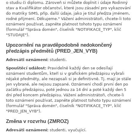
o studiu či diplomu. Zároveň si můžete doplnit i údaje Rodinný
stav a Kvalifikátor občanství, které jsou zásadní pro vykazování
do matriky SIMS, příp. další údaje, jako je titul před/za jménem,
rodné příjmení. Děkujeme." Vážení administrátoři, chcete-li toto
oznámení používat, zapněte platnost tohoto typu oznámení
(formulář "Správa domén", číselník "NOTIFIKACE_TYP", klíč
"STUDAJE").
Upozornění na pravděpodobně nedokončený
link
předzápis předmětů (PRED_JEN_VYB)
Adresáti oznámení:
studenti.
Spouštěcí událost:
Pravidelně každý den se odesílají
oznámení studentům, kteří si v grafickém předzápisu vybrali
nějaké předměty, ale nezapsali si je definitivně. Tj. mají je stále
jen vybrané, ale nejsou zapsané. Oznámení chodí první den po
začátku předzápisu, poté jednou za 14 dní a poté každý den 5
dní před koncem předzápisu. Vážení administrátoři, chcete-li
toto oznámení používat, zapněte platnost tohoto typu oznámení
(formulář "Správa domén", číselník "NOTIFIKACE_TYP", klíč
"PRED_JEN_VYB").
Změna v rozvrhu (ZMROZ)
link
Adresáti oznámení:
studenti, vyučující.