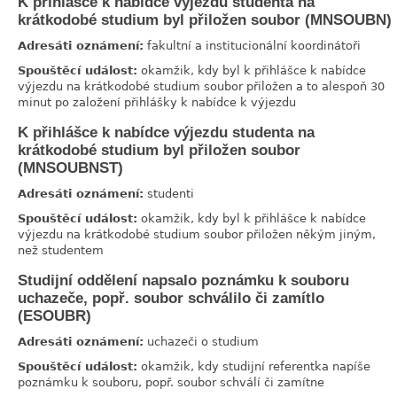
K přihlášce k nabídce výjezdu studenta na
link
krátkodobé studium byl přiložen soubor (MNSOUBN)
Adresáti oznámení:
fakultní a institucionální koordinátoři
Spouštěcí událost:
okamžik, kdy byl k přihlášce k nabídce
výjezdu na krátkodobé studium soubor přiložen a to alespoň 30
minut po založení přihlášky k nabídce k výjezdu
K přihlášce k nabídce výjezdu studenta na
link
krátkodobé studium byl přiložen soubor
(MNSOUBNST)
Adresáti oznámení:
studenti
Spouštěcí událost:
okamžik, kdy byl k přihlášce k nabídce
výjezdu na krátkodobé studium soubor přiložen někým jiným,
než studentem
Studijní oddělení napsalo poznámku k souboru
link
uchazeče, popř. soubor schválilo či zamítlo
(ESOUBR)
Adresáti oznámení:
uchazeči o studium
Spouštěcí událost:
okamžik, kdy studijní referentka napíše
poznámku k souboru, popř. soubor schválí či zamítne