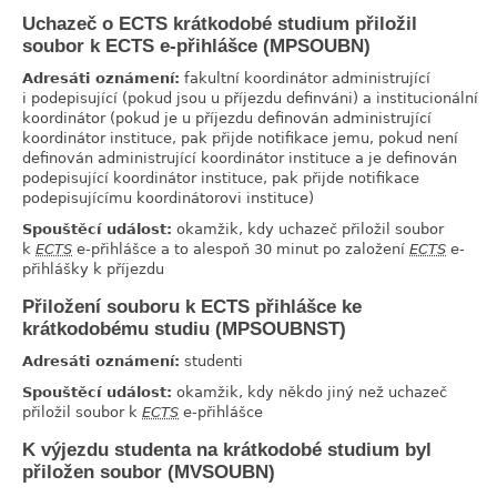
Uchazeč o ECTS krátkodobé studium přiložil
link
soubor k ECTS e-přihlášce (MPSOUBN)
Adresáti oznámení:
fakultní koordinátor administrující
i podepisující (pokud jsou u příjezdu definváni) a institucionální
koordinátor (pokud je u příjezdu definován administrující
koordinátor instituce, pak přijde notifikace jemu, pokud není
definován administrující koordinátor instituce a je definován
podepisující koordinátor instituce, pak přijde notifikace
podepisujícímu koordinátorovi instituce)
Spouštěcí událost:
okamžik, kdy uchazeč přiložil soubor
k
ECTS
e-přihlášce a to alespoň 30 minut po založení
ECTS
e-
přihlášky k příjezdu
Přiložení souboru k ECTS přihlášce ke
link
krátkodobému studiu (MPSOUBNST)
Adresáti oznámení:
studenti
Spouštěcí událost:
okamžik, kdy někdo jiný než uchazeč
přiložil soubor k
ECTS
e-přihlášce
K výjezdu studenta na krátkodobé studium byl
link
přiložen soubor (MVSOUBN)