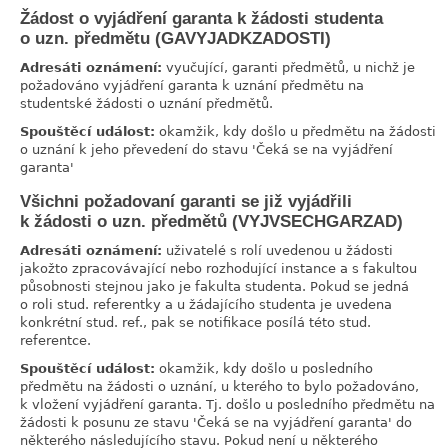
Žádost o vyjádření garanta k žádosti studenta
link
o uzn. předmětu (GAVYJADKZADOSTI)
Adresáti oznámení:
vyučující, garanti předmětů, u nichž je
požadováno vyjádření garanta k uznání předmětu na
studentské žádosti o uznání předmětů.
Spouštěcí událost:
okamžik, kdy došlo u předmětu na žádosti
o uznání k jeho převedení do stavu 'Čeká se na vyjádření
garanta'
Všichni požadovaní garanti se již vyjádřili
link
k žádosti o uzn. předmětů (VYJVSECHGARZAD)
Adresáti oznámení:
uživatelé s rolí uvedenou u žádosti
jakožto zpracovávající nebo rozhodující instance a s fakultou
působnosti stejnou jako je fakulta studenta. Pokud se jedná
o roli stud. referentky a u žádajícího studenta je uvedena
konkrétní stud. ref., pak se notifikace posílá této stud.
referentce.
Spouštěcí událost:
okamžik, kdy došlo u posledního
předmětu na žádosti o uznání, u kterého to bylo požadováno,
k vložení vyjádření garanta. Tj. došlo u posledního předmětu na
žádosti k posunu ze stavu 'Čeká se na vyjádření garanta' do
některého následujícího stavu. Pokud není u některého