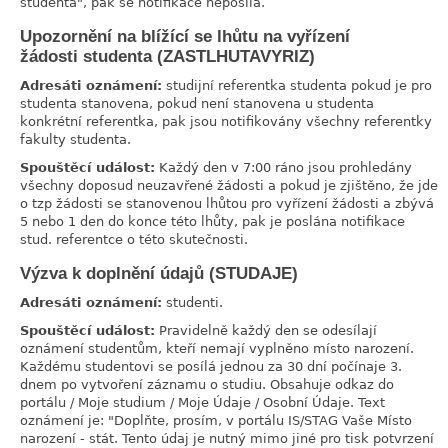
studenta", pak se notifikace neposílá.
Upozornění na blížící se lhůtu na vyřízení
link
žádosti studenta (ZASTLHUTAVYRIZ)
Adresáti oznámení:
studijní referentka studenta pokud je pro
studenta stanovena, pokud není stanovena u studenta
konkrétní referentka, pak jsou notifikovány všechny referentky
fakulty studenta.
Spouštěcí událost:
Každý den v 7:00 ráno jsou prohledány
všechny doposud neuzavřené žádosti a pokud je zjištěno, že jde
o tzp žádosti se stanovenou lhůtou pro vyřízení žádosti a zbývá
5 nebo 1 den do konce této lhůty, pak je poslána notifikace
stud. referentce o této skutečnosti.
Výzva k doplnění údajů (STUDAJE)
link
Adresáti oznámení:
studenti.
Spouštěcí událost:
Pravidelně každý den se odesílají
oznámení studentům, kteří nemají vyplněno místo narození.
Každému studentovi se posílá jednou za 30 dní počínaje 3.
dnem po vytvoření záznamu o studiu. Obsahuje odkaz do
portálu / Moje studium / Moje Údaje / Osobní Údaje. Text
oznámení je: "Doplňte, prosím, v portálu IS/STAG Vaše Místo
narození - stát. Tento údaj je nutný mimo jiné pro tisk potvrzení