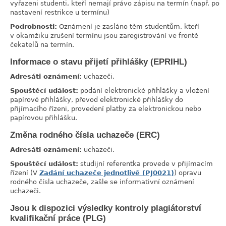
vyřazeni studenti, kteří nemají právo zápisu na termín (např. po
nastavení restrikce u termínu)
Podrobnosti:
Oznámení je zasláno těm studentům, kteří
v okamžiku zrušení termínu jsou zaregistrování ve frontě
čekatelů na termín.
Informace o stavu přijetí přihlášky (EPRIHL)
link
Adresáti oznámení:
uchazeči.
Spouštěcí událost:
podání elektronické přihlášky a vložení
papírové přihlášky, převod elektronické přihlášky do
přijímacího řízeni, provedení platby za elektronickou nebo
papírovou přihlášku.
Změna rodného čísla uchazeče (ERC)
link
Adresáti oznámení:
uchazeči.
Spouštěcí událost:
studijní referentka provede v přijímacím
řízení (V
Zadání uchazeče jednotlivě (PJ0021)
) opravu
rodného čísla uchazeče, zašle se informativní oznámení
uchazeči.
Jsou k dispozici výsledky kontroly plagiátorství
link
kvalifikační práce (PLG)