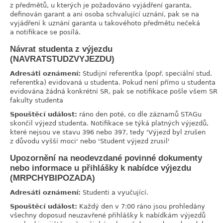
z předmětů, u kterých je požadováno vyjádření garanta,
definován garant a ani osoba schvalující uznání, pak se na
vyjádření k uznání garanta u takovéhoto předmětu nečeká
a notifikace se posílá.
Návrat studenta z výjezdu
link
(NAVRATSTUDZVYJEZDU)
Adresáti oznámení:
Studijní referentka (popř. speciální stud.
referentka) evidovaná u studenta. Pokud není přímo u studenta
evidována žádná konkrétní SR, pak se notifikace pošle všem SR
fakulty studenta
Spouštěcí událost:
ráno den poté, co dle záznamů STAGu
skončil výjezd studenta. Notifikace se týká platných výjezdů,
které nejsou ve stavu 396 nebo 397, tedy 'Výjezd byl zrušen
z důvodu vyšší moci' nebo 'Student výjezd zrusil'
Upozornění na neodevzdané povinné dokumenty
link
nebo informace u přihlášky k nabídce výjezdu
(MRPCHYBIPOZADA)
Adresáti oznámení:
Studenti a vyučující.
Spouštěcí událost:
Každý den v 7:00 ráno jsou prohledány
všechny doposud neuzavřené přihlášky k nabídkám výjezdů