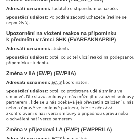
Adresáti oznámení:
žadatelé o stipendium uchazeče.
Spouštěcí událost:
Po podání žádosti uchazeče (reálně se
nepoužívá).
Upozornění na vložení reakce na připomínku
link
k předmětu v rámci SHK (EVAREAKNAPRIP)
Adresáti oznámení:
studenti.
Spouštěcí událost:
poté, co učitel uloží reakci na podepsanou
připomínku studenta.
Změna v IIA (EWP) (EWPIIA)
link
Adresáti oznámení:
ECTS
koordinátoři.
Spouštěcí událost:
poté, co protistrana udělá změnu ve
smlouvě. Dle stavu smlouvy u nás může jít o založení smlouvy
partnerem , kde se u nás očekává její převzetí a založení u nás
nebo o úpravě ve smlouvě partnera, kde se očekává
zkontrolování s naší verzí smlouvy a případnou úpravu nebo
o schválení naší verze parnerem
Změna v příjezdové LA (EWP) (EWPPRILA)
link
Adresáti oznámení:
ECTS
koordinátoři.