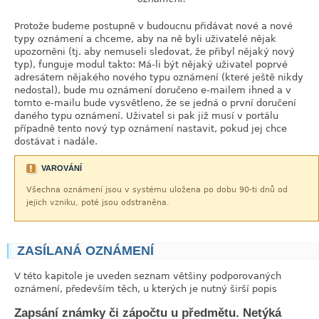
Protože budeme postupně v budoucnu přidávat nové a nové
typy oznámení a chceme, aby na ně byli uživatelé nějak
upozorněni (tj. aby nemuseli sledovat, že přibyl nějaký nový
typ), funguje modul takto: Má-li být nějaký uživatel poprvé
adresátem nějakého nového typu oznámení (které ještě nikdy
nedostal), bude mu oznámení doručeno e-mailem ihned a v
tomto e-mailu bude vysvětleno, že se jedná o první doručení
daného typu oznámení. Uživatel si pak již musí v portálu
případně tento nový typ oznámení nastavit, pokud jej chce
dostávat i nadále.
VAROVÁNÍ
Všechna oznámení jsou v systému uložena po dobu 90-ti dnů od
jejich vzniku, poté jsou odstraněna.
ZASÍLANÁ OZNÁMENÍ
link
V této kapitole je uveden seznam většiny podporovaných
oznámení, především těch, u kterých je nutný širší popis
Zapsání známky či zápočtu u předmětu. Netýká
link