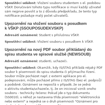
Spouštěcí událost:
Vložení souboru studentem s el. podobou
VŠKP. Doručování tohoto typu notifikace si musí každý uživatel
sám nejprve povolit a to z důvodu předpokladu, že tento typ
notifikace požaduje malý počet uživatelů.
Upozornění na vložení souboru s posudkem
link
k VŠKP (SSOUPOSUDEKVSKP)
Adresáti oznámení:
Student s příslušnou VŠKP.
Spouštěcí událost:
Vložení souboru s posudkem k VŠKP.
Upozornění na nový PDF soubor přikládaný do
link
spisu studenta ve spisové službě (NEWSOUB)
Adresáti oznámení:
studenti, uchazeči.
Spouštěcí událost:
Okamžik, kdy IS/STAG přikládá nějaký PDF
soubor k písemnosti do spisu studenta či přijímacího řízení.
Soubor může pocházet např. z externí aplikace pro el.
podepisování, může pocházet přímo z IS/STAG (bez el. podpisů)
a podobně. Oznámení se neposílá v případě, že se jedná
o aktivitu studenta/uchazeče, tj. že on inicioval vznik onoho
souboru - technicky řečeno: Pokud jde o typ dokumentu
(SS0010), u něhož je nastavena třída písemnosti "elektronická
nebo externí" a nejedná se o druh písemnosti "Oznámení pro