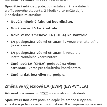
Spouštěcí událost:
poté, co nastala změna v datech
u příjezdového studenta. Z hlediska LA může dojít
k následujícím stavům:
Nový/změněný fakultní koordinátor.
Nová verze LA ke kontrole.
Nová verze změnové LA (CHLA) ke kontrole.
LA podepsána všemi stranami .
verze pro fakultního
koordinátora
LA podepsána všemi stranami.
verze pro
institucionálního koordinátora
Změnová LA (CHLA) podepsána všemi
stranami.
verze pro fakultního koordinátora
Změna dat bez vlivu na podpis.
Změna ve výjezdové LA (EWP) (EWPVYJLA)
link
Adresáti oznámení:
ECTS
koordinátořim, studenti.
Spouštěcí událost:
poté, co dojde ke změně u výjezdu
a nastane jeden z následujících stavů. Rozlišujeme upozornění