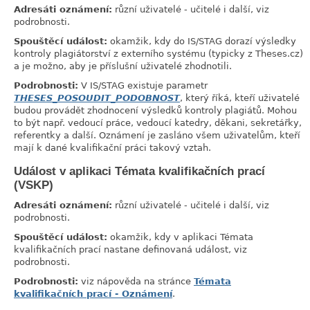
Adresáti oznámení:
různí uživatelé - učitelé i další, viz
podrobnosti.
Spouštěcí událost:
okamžik, kdy do IS/STAG dorazí výsledky
kontroly plagiátorství z externího systému (typicky z Theses.cz)
a je možno, aby je příslušní uživatelé zhodnotili.
Podrobnosti:
V IS/STAG existuje parametr
THESES_POSOUDIT_PODOBNOST
, který říká, kteří uživatelé
budou provádět zhodnocení výsledků kontroly plagiátů. Mohou
to být např. vedoucí práce, vedoucí katedry, děkani, sekretářky,
referentky a další. Oznámení je zasláno všem uživatelům, kteří
mají k dané kvalifikační práci takový vztah.
Událost v aplikaci Témata kvalifikačních prací
link
(VSKP)
Adresáti oznámení:
různí uživatelé - učitelé i další, viz
podrobnosti.
Spouštěcí událost:
okamžik, kdy v aplikaci Témata
kvalifikačních prací nastane definovaná událost, viz
podrobnosti.
Podrobnosti:
viz nápověda na stránce
Témata
kvalifikačních prací - Oznámení
.