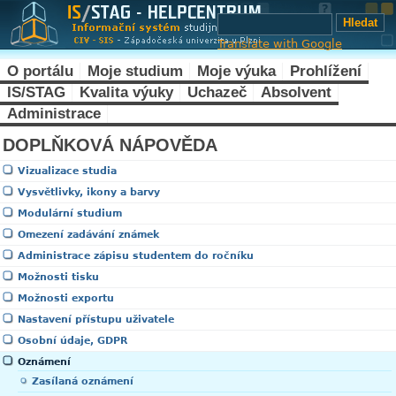
Translate with Google
O portálu
Moje studium
Moje výuka
Prohlížení
IS/STAG
Kvalita výuky
Uchazeč
Absolvent
Administrace
DOPLŇKOVÁ NÁPOVĚDA
Vizualizace studia
Vysvětlivky, ikony a barvy
Modulární studium
Omezení zadávání známek
Administrace zápisu studentem do ročníku
Možnosti tisku
Možnosti exportu
Nastavení přístupu uživatele
Osobní údaje, GDPR
Oznámení
Zasílaná oznámení