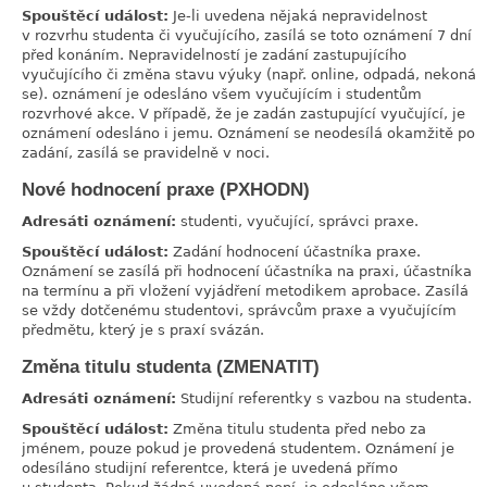
Spouštěcí událost:
Je-li uvedena nějaká nepravidelnost
v rozvrhu studenta či vyučujícího, zasílá se toto oznámení 7 dní
před konáním. Nepravidelností je zadání zastupujícího
vyučujícího či změna stavu výuky (např. online, odpadá, nekoná
se). oznámení je odesláno všem vyučujícím i studentům
rozvrhové akce. V případě, že je zadán zastupující vyučující, je
oznámení odesláno i jemu. Oznámení se neodesílá okamžitě po
zadání, zasílá se pravidelně v noci.
Nové hodnocení praxe (PXHODN)
link
Adresáti oznámení:
studenti, vyučující, správci praxe.
Spouštěcí událost:
Zadání hodnocení účastníka praxe.
Oznámení se zasílá při hodnocení účastníka na praxi, účastníka
na termínu a při vložení vyjádření metodikem aprobace. Zasílá
se vždy dotčenému studentovi, správcům praxe a vyučujícím
předmětu, který je s praxí svázán.
Změna titulu studenta (ZMENATIT)
link
Adresáti oznámení:
Studijní referentky s vazbou na studenta.
Spouštěcí událost:
Změna titulu studenta před nebo za
jménem, pouze pokud je provedená studentem. Oznámení je
odesíláno studijní referentce, která je uvedená přímo