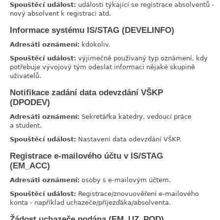
Spouštěcí událost:
události týkající se registrace absolventů -
nový absolvent k registraci atd.
Informace systému IS/STAG (DEVELINFO)
link
Adresáti oznámení:
kdokoliv.
Spouštěcí událost:
výjimečně používaný typ oznámení, kdy
potřebuje vývojový tým odeslat informaci nějaké skupině
uživatelů.
Notifikace zadání data odevzdání VŠKP
link
(DPODEV)
Adresáti oznámení:
Sekretářka katedry, vedoucí práce
a student.
Spouštěcí událost:
Nastavení data odevzdání VŠKP.
Registrace e-mailového účtu v IS/STAG
link
(EM_ACC)
Adresáti oznámení:
osoby s e-mailovým účtem.
Spouštěcí událost:
Registrace/znovuověření e-mailového
konta - například uchazeče/příjezďáka/absolventa.
Žádost uchazeče podána (EM_UZ_POD)
link