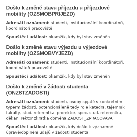
Došlo k změně stavu příjezdu u příjezdové
link
mobility (OZSMOBPRIJEZD)
Adresáti oznámení:
studenti, institucionální koordinátoři,
koordinátoři pracoviště
Spouštěcí událost:
okamžik, kdy byl stav změněn
Došlo k změně stavu výjezdu u výjezdové
link
mobility (OZSMOBVYJEZD)
Adresáti oznámení:
studenti, institucionální koordinátoři,
koordinátoři pracoviště
Spouštěcí událost:
okamžik, kdy byl stav změněn
Došlo k změně v žádosti studenta
link
(ONZSTZADOSTI)
Adresáti oznámení:
studenti, osoby spjaté s konkrétním
typerm žádosti, potencionáleně tedy role katedra, tajemník
fakulty, stud. referentka, prorektor, spec. stud. referentka,
děkan, rektor zkratka doména ZADOST_ZPRACOVAVA
Spouštěcí událost:
okamžik, kdy došlo k významné
úpravě/doplnění údajů v žádosti studenta