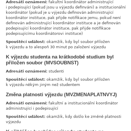
Adresáti oznámení:
fakultní koordinátor administrující
i podepisující (pokud jsou u výjezdu definváni) a institucionální
koordinátor (pokud je u výjezdu definován administrující
koordinátor instituce, pak přijde notifikace jemu, pokud není
definován administrující koordinátor instituce a je definován
podepisující koordinátor instituce, pak přijde notifikace
podepisujícímu koordinátorovi instituce)
Spouštěcí událost:
okamžik, kdy byl soubor přiložen
k výjezdu a to alespoň 30 minut po založení výjezdu
K výjezdu studenta na krátkodobé studium byl
link
přiložen soubor (MVSOUBNST)
Adresáti oznámení:
studenti
Spouštěcí událost:
okamžik, kdy byl soubor přiložen
k výjezdu někým jiným než studentem
Změna platnosti výjezdu (MVZMENAPLATNVYJ)
link
Adresáti oznámení:
fakultní a institucionální koordinátor
administrující i podepisující
Spouštěcí událost:
okamžik, kdy došlo ke změně platnosti
výjezdu