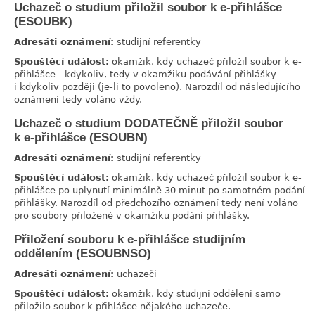
Uchazeč o studium přiložil soubor k e-přihlášce
link
(ESOUBK)
Adresáti oznámení:
studijní referentky
Spouštěcí událost:
okamžik, kdy uchazeč přiložil soubor k e-
přihlášce - kdykoliv, tedy v okamžiku podávání přihlášky
i kdykoliv později (je-li to povoleno). Narozdíl od následujícího
oznámení tedy voláno vždy.
Uchazeč o studium DODATEČNĚ přiložil soubor
link
k e-přihlášce (ESOUBN)
Adresáti oznámení:
studijní referentky
Spouštěcí událost:
okamžik, kdy uchazeč přiložil soubor k e-
přihlášce po uplynutí minimálně 30 minut po samotném podání
přihlášky. Narozdíl od předchozího oznámení tedy není voláno
pro soubory přiložené v okamžiku podání přihlášky.
Přiložení souboru k e-přihlášce studijním
link
oddělením (ESOUBNSO)
Adresáti oznámení:
uchazeči
Spouštěcí událost:
okamžik, kdy studijní oddělení samo
přiložilo soubor k přihlášce nějakého uchazeče.