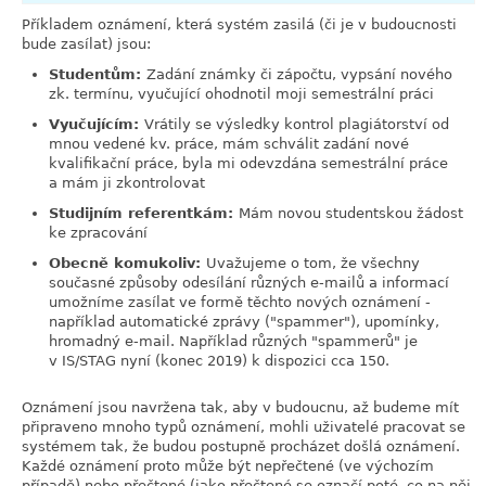
Příkladem oznámení, která systém zasilá (či je v budoucnosti
bude zasílat) jsou:
Studentům:
Zadání známky či zápočtu, vypsání nového
zk. termínu, vyučující ohodnotil moji semestrální práci
Vyučujícím:
Vrátily se výsledky kontrol plagiátorství od
mnou vedené kv. práce, mám schválit zadání nové
kvalifikační práce, byla mi odevzdána semestrální práce
a mám ji zkontrolovat
Studijním referentkám:
Mám novou studentskou žádost
ke zpracování
Obecně komukoliv:
Uvažujeme o tom, že všechny
současné způsoby odesílání různých e-mailů a informací
umožníme zasílat ve formě těchto nových oznámení -
například automatické zprávy ("spammer"), upomínky,
hromadný e-mail. Například různých "spammerů" je
v IS/STAG nyní (konec 2019) k dispozici cca 150.
Oznámení jsou navržena tak, aby v budoucnu, až budeme mít
připraveno mnoho typů oznámení, mohli uživatelé pracovat se
systémem tak, že budou postupně procházet došlá oznámení.
Každé oznámení proto může být nepřečtené (ve výchozím
případě) nebo přečtené (jako přečtené se označí poté, co na něj