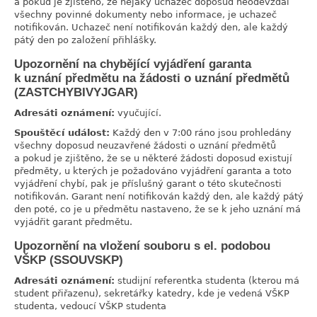
a pokud je zjištěno, že nějaký uchazeč doposud neodevzdal
všechny povinné dokumenty nebo informace, je uchazeč
notifikován. Uchazeč není notifikován každý den, ale každý
pátý den po založení přihlášky.
Upozornění na chybějící vyjádření garanta
link
k uznání předmětu na žádosti o uznání předmětů
(ZASTCHYBIVYJGAR)
Adresáti oznámení:
vyučující.
Spouštěcí událost:
Každý den v 7:00 ráno jsou prohledány
všechny doposud neuzavřené žádosti o uznání předmětů
a pokud je zjištěno, že se u některé žádosti doposud existují
předměty, u kterých je požadováno vyjádření garanta a toto
vyjádření chybí, pak je příslušný garant o této skutečnosti
notifikován. Garant není notifikován každý den, ale každý pátý
den poté, co je u předmětu nastaveno, že se k jeho uznání má
vyjádřit garant předmětu.
Upozornění na vložení souboru s el. podobou
link
VŠKP (SSOUVSKP)
Adresáti oznámení:
studijní referentka studenta (kterou má
student přiřazenu), sekretářky katedry, kde je vedená VŠKP
studenta, vedoucí VŠKP studenta