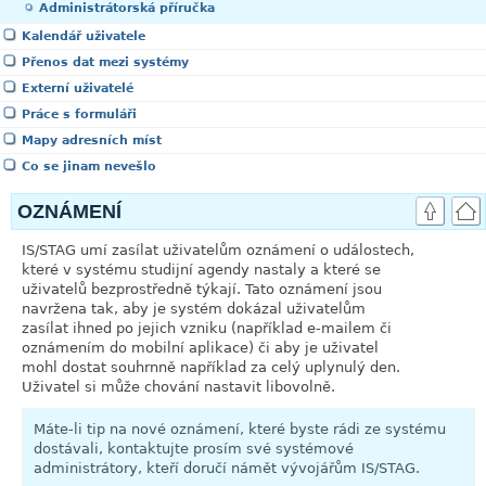
Administrátorská příručka
Kalendář uživatele
Přenos dat mezi systémy
Externí uživatelé
Práce s formuláři
Mapy adresních míst
Co se jinam nevešlo
OZNÁMENÍ
IS/STAG umí zasílat uživatelům oznámení o událostech,
které v systému studijní agendy nastaly a které se
uživatelů bezprostředně týkají. Tato oznámení jsou
navržena tak, aby je systém dokázal uživatelům
zasílat ihned po jejich vzniku (například e-mailem či
oznámením do mobilní aplikace) či aby je uživatel
mohl dostat souhrnně například za celý uplynulý den.
Uživatel si může chování nastavit libovolně.
Máte-li tip na nové oznámení, které byste rádi ze systému
dostávali, kontaktujte prosím své systémové
administrátory, kteří doručí námět vývojářům IS/STAG.