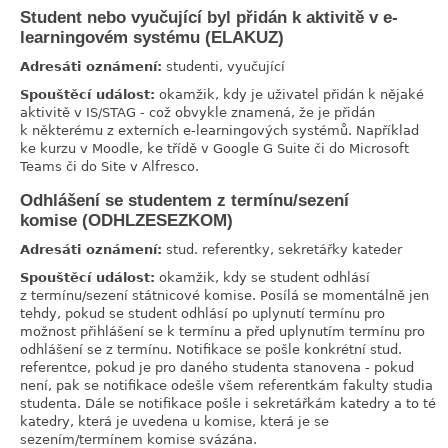
Student nebo vyučující byl přidán k aktivitě v e-
link
learningovém systému (ELAKUZ)
Adresáti oznámení:
studenti, vyučující
Spouštěcí událost:
okamžik, kdy je uživatel přidán k nějaké
aktivitě v IS/STAG - což obvykle znamená, že je přidán
k některému z externích e-learningových systémů. Například
ke kurzu v Moodle, ke třídě v Google G Suite či do Microsoft
Teams či do Site v Alfresco.
Odhlášení se studentem z termínu/sezení
link
komise (ODHLZESEZKOM)
Adresáti oznámení:
stud. referentky, sekretářky kateder
Spouštěcí událost:
okamžik, kdy se student odhlásí
z termínu/sezení státnicové komise. Posílá se momentálně jen
tehdy, pokud se student odhlásí po uplynutí termínu pro
možnost přihlášení se k termínu a před uplynutím termínu pro
odhlášení se z termínu. Notifikace se pošle konkrétní stud.
referentce, pokud je pro daného studenta stanovena - pokud
není, pak se notifikace odešle všem referentkám fakulty studia
studenta. Dále se notifikace pošle i sekretářkám katedry a to té
katedry, která je uvedena u komise, která je se
sezením/termínem komise svázána.