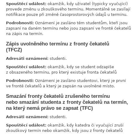
Spouštěcí událost:
okamžik, kdy uživatel (typicky vyučující)
provede změnu u zkouškového termínu. Momentálně se zasílají
notifikace pouze při změně časoprostorových údajů u termínu.
Podrobnosti:
Oznámení je zasláno těm studentům, kteří jsou
zapsaní na daném termínu nebo jsou zapsaní ve frontě čekatelů
na zápis na termín.
Zápis uvolněného termínu z fronty čekatelů
link
(TFCZ)
Adresáti oznámení:
studenti.
Spouštěcí událost:
okamžik, kdy se student odzapíše
z obsazeného termínu, pro který existuje fronta čekatelů
Podrobnosti:
Oznámení je zasláno studentovi, který je první
ve frontě čekatelů a který je zapsán na uvolněné místo.
Smazání fronty čekatelů zrušeného termínu
link
nebo smazání studenta z fronty čekatelů na termín,
na který nemá právo se zapsat (TFC)
Adresáti oznámení:
studenti.
Spouštěcí událost:
okamžik, kdy katedra či vyučující zruší
zkouškový termín nebo okamžik, kdy jsou z fronty čekatelů