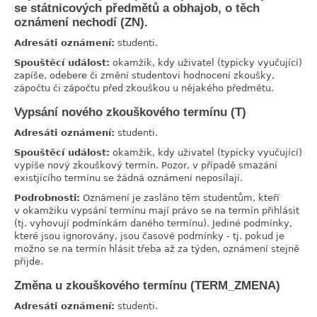
se státnicových předmětů a obhajob, o těch
oznámení nechodí (ZN).
Adresáti oznámení:
studenti.
Spouštěcí událost:
okamžik, kdy uživatel (typicky vyučující)
zapíše, odebere či změní studentovi hodnocení zkoušky,
zápočtu či zápočtu před zkouškou u nějakého předmětu.
Vypsání nového zkouškového termínu (T)
link
Adresáti oznámení:
studenti.
Spouštěcí událost:
okamžik, kdy uživatel (typicky vyučující)
vypíše nový zkouškový termín. Pozor, v případě smazání
existjícího termínu se žádná oznámení neposílají.
Podrobnosti:
Oznámení je zasláno těm studentům, kteří
v okamžiku vypsání termínu mají právo se na termín přihlásit
(tj. vyhovují podmínkám daného termínu). Jediné podmínky,
které jsou ignorovány, jsou časové podmínky - tj. pokud je
možno se na termín hlásit třeba až za týden, oznámení stejně
přijde.
Změna u zkouškového termínu (TERM_ZMENA)
link
Adresáti oznámení:
studenti.