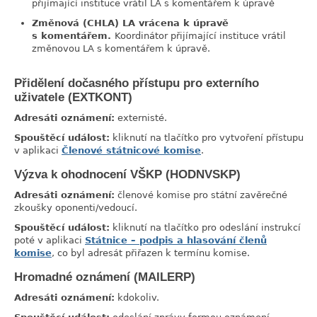
přijímající instituce vrátil LA s komentářem k úpravě
Změnová (CHLA) LA vrácena k úpravě
s komentářem.
Koordinátor přijímající instituce vrátil
změnovou LA s komentářem k úpravě.
Přidělení dočasného přístupu pro externího
link
uživatele (EXTKONT)
Adresáti oznámení:
externisté.
Spouštěcí událost:
kliknutí na tlačítko pro vytvoření přístupu
v aplikaci
Členové státnicové komise
.
Výzva k ohodnocení VŠKP (HODNVSKP)
link
Adresáti oznámení:
členové komise pro státní zavěrečné
zkoušky oponenti/vedoucí.
Spouštěcí událost:
kliknutí na tlačítko pro odeslání instrukcí
poté v aplikaci
Státnice – podpis a hlasování členů
komise
, co byl adresát přiřazen k termínu komise.
Hromadné oznámení (MAILERP)
link
Adresáti oznámení:
kdokoliv.