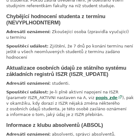
u studenta. Pokud žádná uvedená není, je odesláno všem
studijním referentkám fakulty na níž student studuje.
Chybějící hodnocení studenta z termínu
link
(NEVYPLHODNTERM)
Adresáti oznámení:
Zkoušející osoba (zpravidla vyučující)
u termínu
Spouštěcí událost:
Zjištění, že 7 dnů po konání termínu není
ještě u všech neomluvených studentů z termínu zadáno
hodnocení
Aktualizace osobních údajů ze státního systému
link
základních registrů ISZR (ISZR_UPDATE)
Adresáti oznámení:
studenti.
Spouštěcí událost:
Je-li plně aktivní napojení na ISZR
(parametr ISZR_AKTIVNI nastaven na A, viz
popis zde
), pak
v okamžiku, kdy dorazí z ISZR nějaká změna některého
z osobních údajů studenta, je této osobě zasláno oznámení
a informace o tom, jaký údaj je z ISZR přebírán.
Informace z klubu absolventů (ABSOL)
link
Adresáti oznámení:
absolventi, správci absolventů.