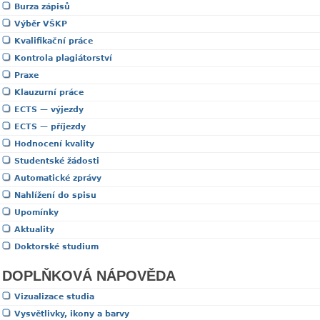
Burza zápisů
Výběr VŠKP
Kvalifikační práce
Kontrola plagiátorství
Praxe
Klauzurní práce
ECTS — výjezdy
ECTS — příjezdy
Hodnocení kvality
Studentské žádosti
Automatické zprávy
Nahlížení do spisu
Upomínky
Aktuality
Doktorské studium
DOPLŇKOVÁ NÁPOVĚDA
Vizualizace studia
Vysvětlivky, ikony a barvy