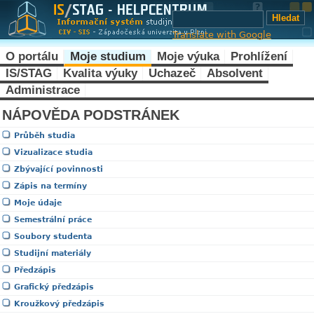
Translate with Google
O portálu
Moje studium
Moje výuka
Prohlížení
IS/STAG
Kvalita výuky
Uchazeč
Absolvent
Administrace
NÁPOVĚDA PODSTRÁNEK
Průběh studia
Vizualizace studia
Zbývající povinnosti
Zápis na termíny
Moje údaje
Semestrální práce
Soubory studenta
Studijní materiály
Předzápis
Grafický předzápis
Kroužkový předzápis