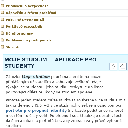
Přihlášení a bezpečnost
Nápověda a řešení problémů
Pokusný DEMO portál
Portálový rozcestník
Důležité adresy
Prohlášení o přístupnosti
Slovník
MOJE STUDIUM
—
APLIKACE PRO
STUDENTY
Záložka
Moje studium
je určená a viditelná pouze
přihlášeným uživatelům a zobrazuje veškeré údaje
týkající se studenta i jeho studia. Poskytuje aplikace
pokrývající důležité úkony se studiem spojené.
Protože jeden student může studovat souběžně více studií a mít
tak přiděleno v IS/STAG více studijních čísel, je možno pomocí
portletu pro přepnutí identity
(na každé podstránce nahoře)
mezi těmito čísly volit. Po přepnutí se aktualizuje obsah všech
dalších aplikací a portletů tak, aby zobrazovaly právě vybrané
studium.