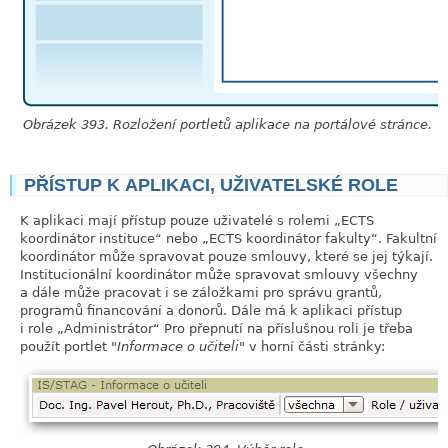
Obrázek 393. Rozložení portletů aplikace na portálové stránce.
PŘÍSTUP K APLIKACI, UŽIVATELSKÉ ROLE
link
K aplikaci mají přístup pouze uživatelé s rolemi
„
ECTS
koordinátor instituce
“
nebo
„
ECTS koordinátor fakulty
“
. Fakultní
koordinátor může spravovat pouze smlouvy, které se jej týkají.
Institucionální koordinátor může spravovat smlouvy všechny
a dále může pracovat i se záložkami pro správu grantů,
programů financování a donorů. Dále má k aplikaci přístup
i role
„
Administrátor
“
Pro přepnutí na příslušnou roli je třeba
použít portlet
Informace o učiteli
v horní části stránky: