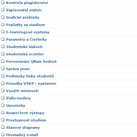
Kontrola plagiátorství
Zapisovatel státnic
Grafické přehledy
Poplatky za studium
E-learningové systémy
Parametry a Číselníky
Studentské žádosti
Studentská ocenění
Porovnávání QRam hodnot
Správa praxí
Podmínky tisku studentů
Posudky VŠKP - nastavení
Využití místností
Židlo-hodiny
Upomínky
Rozpočtové výstupy
Prostupnost studiem
Stavové diagramy
Hromadný e-mail