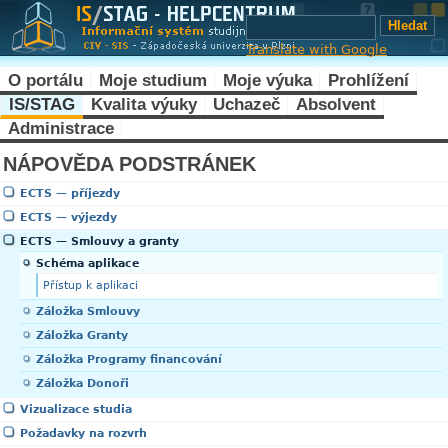
Translate with Google
O portálu
Moje studium
Moje výuka
Prohlížení
IS/STAG
Kvalita výuky
Uchazeč
Absolvent
Administrace
NÁPOVĚDA PODSTRÁNEK
ECTS — příjezdy
ECTS — výjezdy
ECTS — Smlouvy a granty
Schéma aplikace
Přístup k aplikaci
Záložka Smlouvy
Záložka Granty
Záložka Programy financování
Záložka Donoři
Vizualizace studia
Požadavky na rozvrh