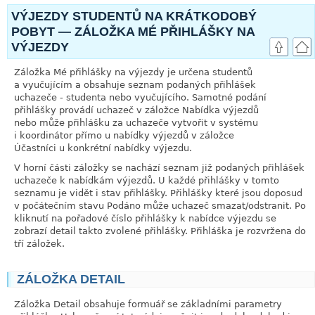
VÝJEZDY STUDENTŮ NA KRÁTKODOBÝ
POBYT — ZÁLOŽKA MÉ PŘIHLÁŠKY NA
VÝJEZDY
Záložka Mé přihlášky na výjezdy je určena studentů
a vyučujícím a obsahuje seznam podaných přihlášek
uchazeče - studenta nebo vyučujícího. Samotné podání
přihlášky provádí uchazeč v záložce Nabídka výjezdů
nebo může přihlášku za uchazeče vytvořit v systému
i koordinátor přímo u nabídky výjezdů v záložce
Účastníci u konkrétní nabídky výjezdu.
V horní části záložky se nachází seznam již podaných přihlášek
uchazeče k nabídkám výjezdů. U každé přihlášky v tomto
seznamu je vidět i stav přihlášky. Přihlášky které jsou doposud
v počátečním stavu Podáno může uchazeč smazat/odstranit. Po
kliknutí na pořadové číslo přihlášky k nabídce výjezdu se
zobrazí detail takto zvolené přihlášky. Přihláška je rozvržena do
tří záložek.
ZÁLOŽKA DETAIL
link
Záložka Detail obsahuje formuář se základními parametry