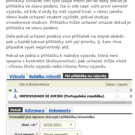
přihlášky. Uchazeč smí tyto údaje měnit jen do doby dokud je
přihláška ve stavu podáno. lze si zde např. volit první semestr
výjezdu, od kdy d okdy by měl výjezd trvat, v rámci jakého
oboru bude uchazeč-student vyjíždět, pokud studuje
víceoborové studium. Přihlášku může uchazeč smazat dokud je
přihláška ve stavu podáno.
Dále pokud uchazeč podává více přihlášek na stejné období,
pak u každé takové přihlášky volí její prioritu, tj. kam chce
případně vyjet nejprioritněji atd.
Pokud se jedná o přihlášku k nabídce výjezdu, která není
spojena s konkrétní školou/institucí, pak uchazeč může vložit
i cílovou školu výjezdu nebo cílovou firmu výjezdu.