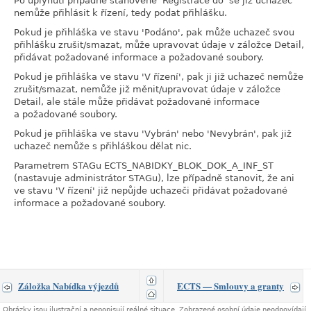
Po uplynutí případně stanovené 'Registrace do' se již uchazeč
nemůže přihlásit k řízení, tedy podat přihlášku.
Pokud je přihláška ve stavu 'Podáno', pak může uchazeč svou
přihlášku zrušit/smazat, může upravovat údaje v záložce Detail,
přidávat požadované informace a požadované soubory.
Pokud je přihláška ve stavu 'V řízení', pak ji již uchazeč nemůže
zrušit/smazat, nemůže již měnit/upravovat údaje v záložce
Detail, ale stále může přidávat požadované informace
a požadované soubory.
Pokud je přihláška ve stavu 'Vybrán' nebo 'Nevybrán', pak již
uchazeč nemůže s přihláškou dělat nic.
Parametrem STAGu ECTS_NABIDKY_BLOK_DOK_A_INF_ST
(nastavuje administrátor STAGu), lze případně stanovit, že ani
ve stavu 'V řízení' již nepůjde uchazeči přidávat požadované
informace a požadované soubory.
Záložka Nabídka výjezdů
ECTS — Smlouvy a granty
Obrázky jsou ilustrační a nepopisují reálné situace. Zobrazené osobní údaje neodpovídají