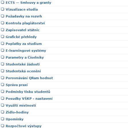
ECTS — Smlouvy a granty
Vizualizace studia
Požadavky na rozvrh
Kontrola plagiátorství
Zapisovatel státnic
Grafické přehledy
Poplatky za studium
E-learningové systémy
Parametry a Číselníky
Studentské žádosti
Studentská ocenění
Porovnávání QRam hodnot
Správa praxí
Podmínky tisku studentů
Posudky VŠKP - nastavení
Využití místností
Židlo-hodiny
Upomínky
Rozpočtové výstupy