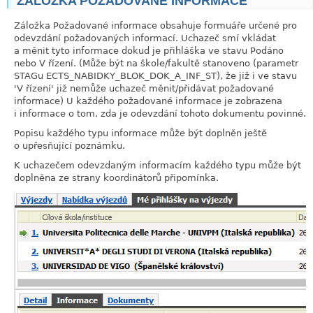
ZÁLOŽKA POŽADOVANÉ INFORMACE
Záložka Požadované informace obsahuje formuáře určené pro
odevzdání požadovaných informací. Uchazeč smí vkládat
a měnit tyto informace dokud je přihláška ve stavu Podáno
nebo V řízení. (Může být na škole/fakultě stanoveno (parametr
STAGu ECTS_NABIDKY_BLOK_DOK_A_INF_ST), že již i ve stavu
'V řízení' již nemůže uchazeč měnit/přidávat požadované
informace) U každého požadované informace je zobrazena
i informace o tom, zda je odevzdání tohoto dokumentu povinné.
Popisu každého typu informace může být doplněn ještě
o upřesňující poznámku.
K uchazečem odevzdaným informacím každého typu může být
doplněna ze strany koordinátorů připomínka.