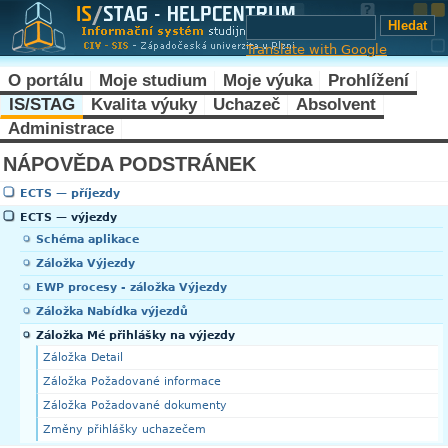
Translate with Google
O portálu
Moje studium
Moje výuka
Prohlížení
IS/STAG
Kvalita výuky
Uchazeč
Absolvent
Administrace
NÁPOVĚDA PODSTRÁNEK
ECTS — příjezdy
ECTS — výjezdy
Schéma aplikace
Záložka Výjezdy
EWP procesy - záložka Výjezdy
Záložka Nabídka výjezdů
Záložka Mé přihlášky na výjezdy
Záložka Detail
Záložka Požadované informace
Záložka Požadované dokumenty
Změny přihlášky uchazečem