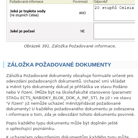
Obrázek 391. Záložka Požadované informace.
ZÁLOŽKA POŽADOVANÉ DOKUMENTY
link
Záložka Požadované dokumenty obsahuje formuáře určené pro
odevzdání požadovaných dokumentů. Uchazeč smí vkládat
a měnit tyto dokumenty dokud je přihláška ve stavu Podáno
nebo V řízení. (Může být na škole/fakultě stanoveno (parametr
STAGu ECTS_NABIDKY_BLOK_DOK_A_INF_ST), že již i ve stavu
'V řízení' již nemůže uchazeč měnit/přidávat požadované
dokumenty) U každého požadovaného dokumentu je zobrazena
i informace o tom, zda je odevzdání tohoto dokumentu povinné.
Popis každého typu dokumentu může být doplněn ještě
o upřesňující poznámku.
K uchazečem odevzdaným dokumentům každého typu může