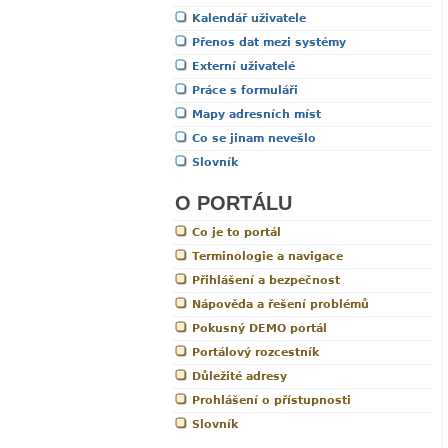
Kalendář uživatele
Přenos dat mezi systémy
Externí uživatelé
Práce s formuláři
Mapy adresních míst
Co se jinam nevešlo
Slovník
O PORTÁLU
Co je to portál
Terminologie a navigace
Přihlášení a bezpečnost
Nápověda a řešení problémů
Pokusný DEMO portál
Portálový rozcestník
Důležité adresy
Prohlášení o přístupnosti
Slovník