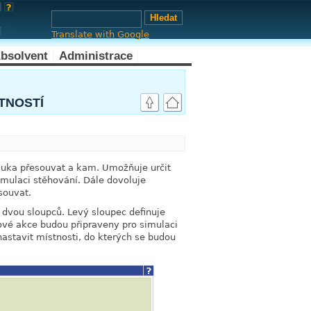
Translate with Google
bsolvent
Administrace
TNOSTÍ
link
výuka přesouvat a kam. Umožňuje určit
imulaci stěhování. Dále dovoluje
souvat.
 dvou sloupců. Levý sloupec definuje
ové akce budou připraveny pro simulaci
astavit místnosti, do kterých se budou