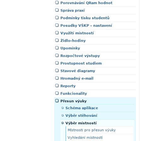
Porovnávání QRam hodnot
Správa praxí
Podmínky tisku studentů
Posudky VŠKP - nastavení
Využití místností
Židlo-hodiny
Upomínky
Rozpočtové výstupy
Prostupnost studiem
Stavové diagramy
Hromadný e-mail
Reporty
Funkcionality
Přesun výuky
Schéma aplikace
Výběr stěhování
Výběr místností
Místnosti pro přesun výuky
Vyhledání místností