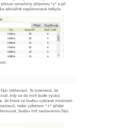
 přesun označeny příponou "x" a při
uka aktuálně naplánovaná nebyla.
sti.
link
t fázi stěhování. To znamená, že
žívat, kdy se do nich bude výuka
ze, do které se budou vybrané místnosti
 nastavit, nebo výběrem "+" přidat
řesouvat, budou mít nastavenou fázi,