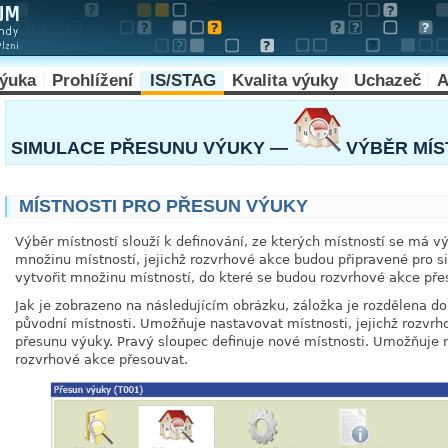
výuka
Prohlížení
IS/STAG
Kvalita výuky
Uchazeč
A
SIMULACE PŘESUNU VÝUKY —
VÝBĚR MÍS
MÍSTNOSTI PRO PŘESUN VÝUKY
Výběr místností slouží k definování, ze kterých místností se má 
množinu místností, jejichž rozvrhové akce budou připravené pro s
vytvořit množinu místností, do které se budou rozvrhové akce pře
Jak je zobrazeno na následujícím obrázku, záložka je rozdělena do
původní místnosti. Umožňuje nastavovat místnosti, jejichž rozvrh
přesunu výuky. Pravý sloupec definuje nové místnosti. Umožňuje n
rozvrhové akce přesouvat.