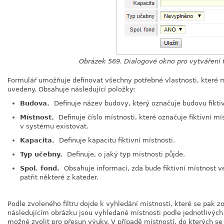
Obrázek 569. Dialogové okno pro vytváření f
Formulář umožňuje definovat všechny potřebné vlastnosti, které m
uvedeny. Obsahuje následující položky:
Budova.
Definuje název budovy, který označuje budovu fiktiv
Místnost.
Definuje číslo místnosti, které označuje fiktivní 
v systému existovat.
Kapacita.
Definuje kapacitu fiktivní místnosti.
Typ učebny.
Definuje, o jaký typ místnosti půjde.
Spol. fond.
Obsahuje informaci, zda bude fiktivní místnost 
patřit některé z kateder.
Podle zvoleného filtru dojde k vyhledání místností, které se pak zo
následujícím obrázku jsou vyhledané místnosti podle jednotlivých f
možné zvolit pro přesun výuky. V případě místností, do kterých 