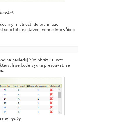
ěhování.
šechny místnosti do první fáze
ání se o toto nastavení nemusíme vůbec
link
zeno na následujícím obrázku. Tyto
 kterých se bude výuka přesouvat, se
na.
řesun výuky.