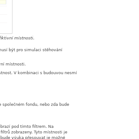
iktivní místnosti.
usí být pro simulaci stěhování
ní místnosti.
místnost. V kombinaci s budouvou nesmí
ve společném fondu, nebo zda bude
brazí pod tímto filtrem. Na
iltrů zobrazeny. Tyto místnosti je
se bude výuka přesouvat je možné