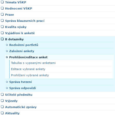
Témata VŠKP
Hodnocení VŠKP
Praxe
Správa klauzurních prací
Kvalita výuky
Vyjádření k anketě
B dotazníky
Rozložení portletů
Založení ankety
Prohlížení/editace anket
Tabulka s vypsanými anketami
Editace vybrané ankety
Prohlížení vybrané ankety
Správa tvrzení
Správa odpovědí
Učitelé předmětu
Výjezdy
Automatické zprávy
Aktuality