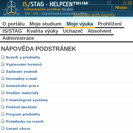
Translate with Google
O portálu
Moje studium
Moje výuka
Prohlížení
IS/STAG
Kvalita výuky
Uchazeč
Absolvent
Administrace
NÁPOVĚDA PODSTRÁNEK
Rozvrh a předměty
Vypisování termínů
Zadávání známek
Hromadný e-mail
Semestrální práce
Studijní materiály
E-learningové systémy
Přehled školitele
Program předmětu
Požadavky na rozvrh
Garant oboru