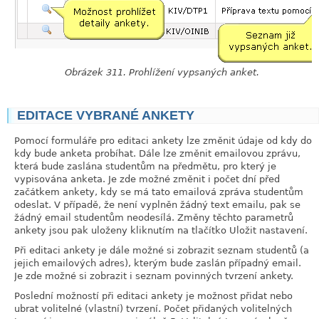
Obrázek 311. Prohlížení vypsaných anket.
EDITACE VYBRANÉ ANKETY
link
Pomocí formuláře pro editaci ankety lze změnit údaje od kdy do
kdy bude anketa probíhat. Dále lze změnit emailovou zprávu,
která bude zaslána studentům na předmětu, pro který je
vypisována anketa. Je zde možné změnit i počet dní před
začátkem ankety, kdy se má tato emailová zpráva studentům
odeslat. V případě, že není vyplněn žádný text emailu, pak se
žádný email studentům neodesílá. Změny těchto parametrů
ankety jsou pak uloženy kliknutím na tlačítko Uložit nastavení.
Při editaci ankety je dále možné si zobrazit seznam studentů (a
jejich emailových adres), kterým bude zaslán případný email.
Je zde možné si zobrazit i seznam povinných tvrzení ankety.
Poslední možností při editaci ankety je možnost přidat nebo
ubrat volitelné (vlastní) tvrzení. Počet přidaných volitelných