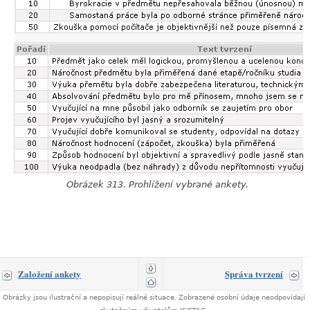
Obrázek 313. Prohlížení vybrané ankety.
Založení ankety
Správa tvrzení
Obrázky jsou ilustrační a nepopisují reálné situace. Zobrazené osobní údaje neodpovídají