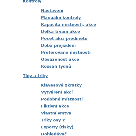
Kontroly
Nastavení
Manuální kontroly
Kapacita místnosti, akce
Délka trvání akce
Počet akcí předmětu
Doba přejíždění
Preferované místnosti
Obsazenost akce
Rozsah týdnů
Tipy a triky
Klávesové zkratky
Vytváření akcí
Podobné místnosti
Fiktivní akce
Vlastní vrstva
Triky osy Y
Exporty (tisky)
Dohledávač