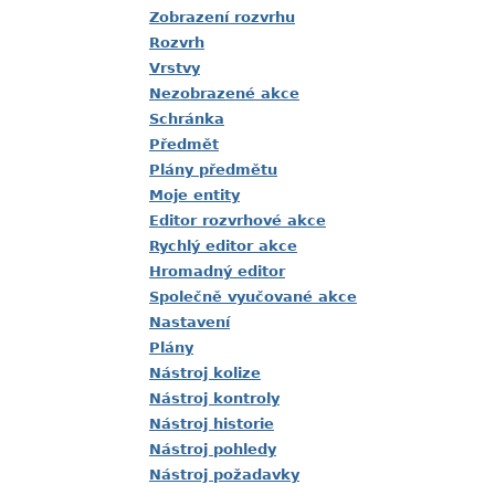
Zobrazení rozvrhu
Rozvrh
Vrstvy
Nezobrazené akce
Schránka
Předmět
Plány předmětu
Moje entity
Editor rozvrhové akce
Rychlý editor akce
Hromadný editor
Společně vyučované akce
Nastavení
Plány
Nástroj kolize
Nástroj kontroly
Nástroj historie
Nástroj pohledy
Nástroj požadavky