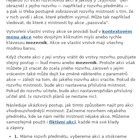
nějakou (či více) rozvrhovou akci a jakoby ji
„
vyjmout
“
(jen
obrazně) z jejího rozvrhu — například z rozvrhu předmětu —
a pak si třeba postupně zobrazovat rozvrhy místností s tím, že
v nich uvidí i akce, které předtím vyjmul. Může tak například
sledovat, do které z místností by akce
„
pasovala
“
.
Vytvoření vlastní vrstvy akce se provádí buď v
kontextovém
menu akce
nebo dvojitým kliknutím myši anebo rychle
klávesou
mezerník
. Akce ve vlastní vrstvě mají všechny
modrou barvu.
Když chcete akci z její vrstvy vrátit do vrstvy rozvrhu, použijete
stejný postup — buď menu anebo
mezerník
. Protože akci však
můžete již vracet do zcela jiného rozvrhu, zároveň s jejím
vrácením také může dojít ke změně některého z parametrů
akce — záleží na tom, do jakého rozvrhu akci vracíte. Pokud do
rozvrhu místnosti, bude akci nastavena příslušná místnost.
Pokud do rozvrhu učitele, bude akci nastaven/přidán příslušný
učitel atd. (v rozvrzích plánů se nestane nic).
Následuje ukázkový postup, jak tímto způsobem najít pro akci
vhodnou/vhodnější místnost. Začneme rozvrhem nějakého
předmětu, kde se nám nelíbí místnost nějaké akce. Můžeme
samozřejmě použít i
fiktivní akci
, každé má své klady
a zápory.
1.
Máme rozvrh předmětu, vybereme akci a stiskneme