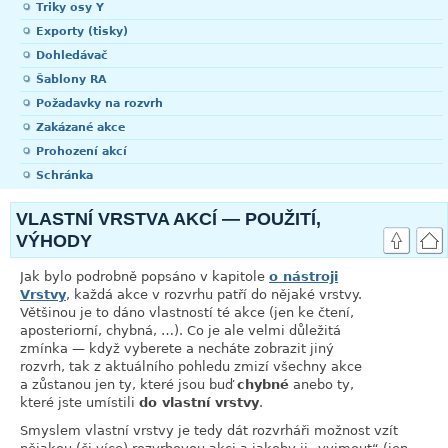
Triky osy Y
Exporty (tisky)
Dohledávač
Šablony RA
Požadavky na rozvrh
Zakázané akce
Prohození akcí
Schránka
VLASTNÍ VRSTVA AKCÍ — POUŽITÍ,
VÝHODY
Jak bylo podrobně popsáno v kapitole
o nástroji
Vrstvy
, každá akce v rozvrhu patří do nějaké vrstvy.
Většinou je to dáno vlastností té akce (jen ke čtení,
aposteriorní, chybná, …). Co je ale velmi důležitá
zmínka — když vyberete a necháte zobrazit jiný
rozvrh, tak z aktuálního pohledu zmizí všechny akce
a zůstanou jen ty, které jsou buď
chybné
anebo ty,
které jste umístili
do vlastní vrstvy
.
Smyslem vlastní vrstvy je tedy dát rozvrháři možnost vzít