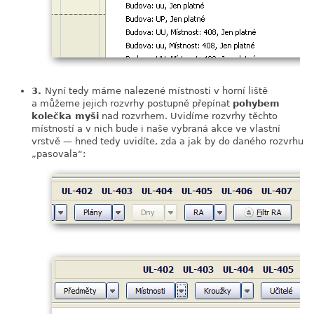
3.
Nyní tedy máme nalezené místnosti v horní liště
a můžeme jejich rozvrhy postupně přepínat
pohybem
kolečka myši
nad rozvrhem. Uvidíme rozvrhy těchto
místností a v nich bude i naše vybraná akce ve vlastní
vrstvě — hned tedy uvidíte, zda a jak by do daného rozvrhu
„
pasovala
“
: