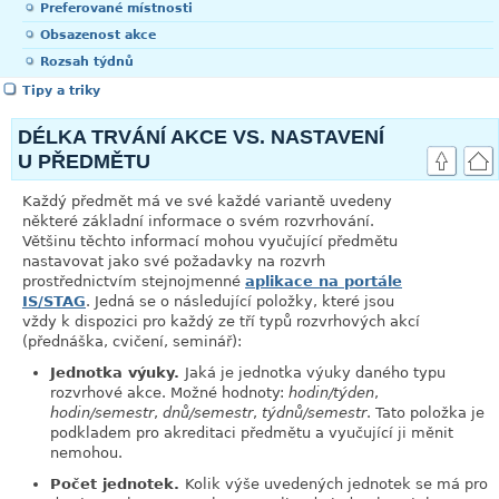
Preferované místnosti
Obsazenost akce
Rozsah týdnů
Tipy a triky
DÉLKA TRVÁNÍ AKCE VS. NASTAVENÍ
U PŘEDMĚTU
Každý předmět má ve své každé variantě uvedeny
některé základní informace o svém rozvrhování.
Většinu těchto informací mohou vyučující předmětu
nastavovat jako své požadavky na rozvrh
prostřednictvím stejnojmenné
aplikace na portále
IS/STAG
. Jedná se o následující položky, které jsou
vždy k dispozici pro každý ze tří typů rozvrhových akcí
(přednáška, cvičení, seminář):
Jednotka výuky.
Jaká je jednotka výuky daného typu
rozvrhové akce. Možné hodnoty:
hodin/týden
,
hodin/semestr
,
dnů/semestr
,
týdnů/semestr
. Tato položka je
podkladem pro akreditaci předmětu a vyučující ji měnit
nemohou.
Počet jednotek.
Kolik výše uvedených jednotek se má pro