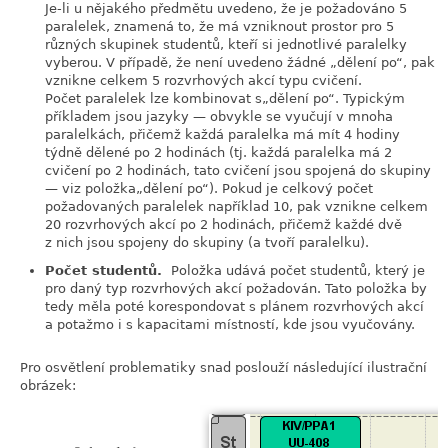
Je-li u nějakého předmětu uvedeno, že je požadováno 5
paralelek, znamená to, že má vzniknout prostor pro 5
různých skupinek studentů, kteří si jednotlivé paralelky
vyberou. V případě, že není uvedeno žádné
„
dělení po
“
, pak
vznikne celkem 5 rozvrhových akcí typu cvičení.
Počet paralelek lze kombinovat s
„
dělení po
“
. Typickým
příkladem jsou jazyky — obvykle se vyučují v mnoha
paralelkách, přičemž každá paralelka má mít 4 hodiny
týdně dělené po 2 hodinách (tj. každá paralelka má 2
cvičení po 2 hodinách, tato cvičení jsou spojená do skupiny
— viz položka
„
dělení po
“
). Pokud je celkový počet
požadovaných paralelek například 10, pak vznikne celkem
20 rozvrhových akcí po 2 hodinách, přičemž každé dvě
z nich jsou spojeny do skupiny (a tvoří paralelku).
Počet studentů.
Položka udává počet studentů, který je
pro daný typ rozvrhových akcí požadován. Tato položka by
tedy měla poté korespondovat s plánem rozvrhových akcí
a potažmo i s kapacitami místností, kde jsou vyučovány.
Pro osvětlení problematiky snad poslouží následující ilustrační
obrázek: