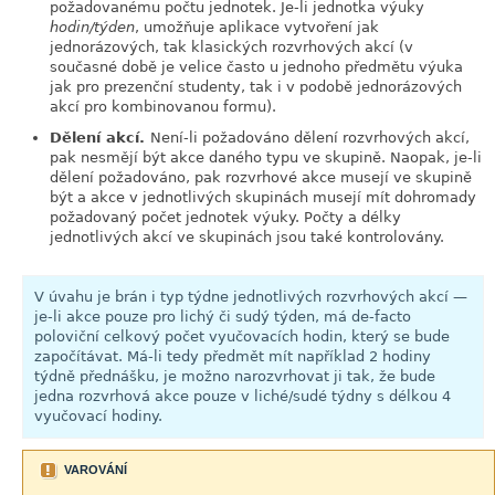
požadovanému počtu jednotek. Je-li jednotka výuky
hodin/týden
, umožňuje aplikace vytvoření jak
jednorázových, tak klasických rozvrhových akcí (v
současné době je velice často u jednoho předmětu výuka
jak pro prezenční studenty, tak i v podobě jednorázových
akcí pro kombinovanou formu).
Dělení akcí.
Není-li požadováno dělení rozvrhových akcí,
pak nesmějí být akce daného typu ve skupině. Naopak, je-li
dělení požadováno, pak rozvrhové akce musejí ve skupině
být a akce v jednotlivých skupinách musejí mít dohromady
požadovaný počet jednotek výuky. Počty a délky
jednotlivých akcí ve skupinách jsou také kontrolovány.
V úvahu je brán i typ týdne jednotlivých rozvrhových akcí —
je-li akce pouze pro lichý či sudý týden, má de-facto
poloviční celkový počet vyučovacích hodin, který se bude
započítávat. Má-li tedy předmět mít například 2 hodiny
týdně přednášku, je možno narozvrhovat ji tak, že bude
jedna rozvrhová akce pouze v liché/sudé týdny s délkou 4
vyučovací hodiny.
VAROVÁNÍ