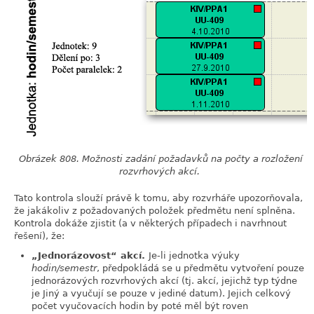
Obrázek 808. Možnosti zadání požadavků na počty a rozložení
rozvrhových akcí.
Tato kontrola slouží právě k tomu, aby rozvrháře upozorňovala,
že jakákoliv z požadovaných položek předmětu není splněna.
Kontrola dokáže zjistit (a v některých případech i navrhnout
řešení), že:
„
Jednorázovost
“
akcí.
Je-li jednotka výuky
hodin/semestr
, předpokládá se u předmětu vytvoření pouze
jednorázových rozvrhových akcí (tj. akcí, jejichž typ týdne
je Jiný a vyučují se pouze v jediné datum). Jejich celkový
počet vyučovacích hodin by poté měl být roven