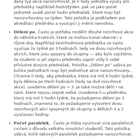
daný typ akce narozvrhovat. Je-li tedy jednotka výuky pro
přednášky například
hodin/týden
, pak se jako počet
jednotek uvádí počet hodin přednášek, které mají být
narozvrhovány za týden. Tato položka je podkladem pro
akreditaci předmětu a vyučující ji měnit nemohou.
Dělení po.
Často je potřeba rozdělit dlouhé rozvrhové akce
do několika kratších, které se mohou konat obecně i v
různé dny. Například šestihodinová přednáška se často
vyučuje 2x týdně po 3 hodinách, tedy ve dvou rozvrhových
akcích, které jsou spojeny do skupiny — aby bylo zajištěno,
že studenti si při zápisu předmětu zapíší vždy k sobě
příslušné dvojice přednášek. Položka
„
Dělení po
“
udává po
kolika jednotkách mají být jednotlivé akce narozvrhovány.
.
Chceme-li tedy, aby přednáška, která má mít 6 hodin týdně,
byla dělena po třech hodinách (tedy na dvě rozvrhové
akce), uvedeme
dělení po = 3
. Je také možné dělit i na
části, které nejsou stejně velké. Uvedeme-li u předmětu,
který má mít 5 hodin týdně, že požadujeme dělení po 3
hodinách, znamená to, že požadujeme vytvoření dvou
rozvrhových akcí spojených do skupiny o délkách 3 a 2
vyučovací hodiny.
Počet paralelek.
Často je třeba vyučovat více paralelních
cvičení z důvodu velkého množství studentů. Tato položka
udává, kolik takových paralelek požadujeme narozvrhovat.