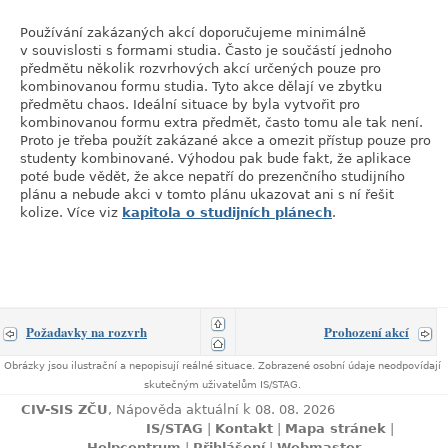
Používání zakázaných akcí doporučujeme minimálně
v souvislosti s formami studia. Často je součástí jednoho
předmětu několik rozvrhových akcí určených pouze pro
kombinovanou formu studia. Tyto akce dělají ve zbytku
předmětu chaos. Ideální situace by byla vytvořit pro
kombinovanou formu extra předmět, často tomu ale tak není.
Proto je třeba použít zakázané akce a omezit přístup pouze pro
studenty kombinované. Výhodou pak bude fakt, že aplikace
poté bude vědět, že akce nepatří do prezenčního studijního
plánu a nebude akci v tomto plánu ukazovat ani s ní řešit
kolize. Více viz
kapitola o studijních plánech
.
Požadavky na rozvrh
Prohození akcí
Obrázky jsou ilustrační a nepopisují reálné situace. Zobrazené osobní údaje neodpovídají
skutečným uživatelům IS/STAG.
CIV-SIS ZČU
, Nápověda aktuální k 08. 08. 2026
IS/STAG
|
Kontakt
|
Mapa stránek
|
Helpcentrum
|
Přihlášení
|
Webmaster