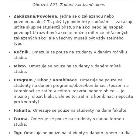
Obrázek 821. Zadání zakázané akce.
Zakázaná/Povolená.
Jedná se o zakázanou nebo
povolenou akci? Tj. jaký typ podmínky zadávám — zakazuji
určité skupině studentů přístup na akci nebo jej naopak
povoluji? U rozvrhové akce je možno mít více přiřazených
zakázaných akcí, ale všechny musejí být vždy stejného
typu.
Ročník.
Omezuje se pouze na studenty v daném ročníku
studia.
Místo.
Omezuje se pouze na studenty v daném místě
studia.
Program / Obor / Kombinace.
Omezuje se pouze na
studenty na daném programu/oboru/kombinaci. (pozor, na
kombinaci se zatím v editoru rozvrhu nebere ohled — je
možno ji uložit k akci, ale editor zatím s kombinací nepočítá
pro kontroly)
Fakulta.
Omezuje se pouze na studenty na dané fakultě.
Forma.
Omezuje se pouze na studenty s danou formou
studia.
Typ.
Omezuje se pouze na studenty s daným typem studia.