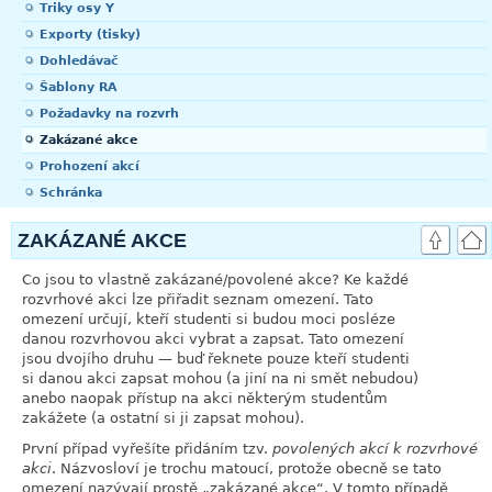
Triky osy Y
Exporty (tisky)
Dohledávač
Šablony RA
Požadavky na rozvrh
Zakázané akce
Prohození akcí
Schránka
ZAKÁZANÉ AKCE
Co jsou to vlastně zakázané/povolené akce? Ke každé
rozvrhové akci lze přiřadit seznam omezení. Tato
omezení určují, kteří studenti si budou moci posléze
danou rozvrhovou akci vybrat a zapsat. Tato omezení
jsou dvojího druhu — buď řeknete pouze kteří studenti
si danou akci zapsat mohou (a jiní na ni smět nebudou)
anebo naopak přístup na akci některým studentům
zakážete (a ostatní si ji zapsat mohou).
První případ vyřešíte přidáním tzv.
povolených akcí k rozvrhové
akci
. Názvosloví je trochu matoucí, protože obecně se tato
omezení nazývají prostě
„
zakázané akce
“
. V tomto případě