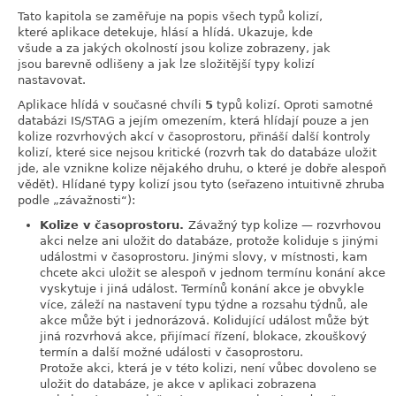
Tato kapitola se zaměřuje na popis všech typů kolizí,
které aplikace detekuje, hlásí a hlídá. Ukazuje, kde
všude a za jakých okolností jsou kolize zobrazeny, jak
jsou barevně odlišeny a jak lze složitější typy kolizí
nastavovat.
Aplikace hlídá v současné chvíli
5
typů kolizí. Oproti samotné
databázi IS/STAG a jejím omezením, která hlídají pouze a jen
kolize rozvrhových akcí v časoprostoru, přináší další kontroly
kolizí, které sice nejsou kritické (rozvrh tak do databáze uložit
jde, ale vznikne kolize nějakého druhu, o které je dobře alespoň
vědět). Hlídané typy kolizí jsou tyto (seřazeno intuitivně zhruba
podle
„
závažnosti
“
):
Kolize v časoprostoru.
Závažný typ kolize — rozvrhovou
akci nelze ani uložit do databáze, protože koliduje s jinými
událostmi v časoprostoru. Jinými slovy, v místnosti, kam
chcete akci uložit se alespoň v jednom termínu konání akce
vyskytuje i jiná událost. Termínů konání akce je obvykle
více, záleží na nastavení typu týdne a rozsahu týdnů, ale
akce může být i jednorázová. Kolidující událost může být
jiná rozvrhová akce, přijímací řízení, blokace, zkouškový
termín a další možné události v časoprostoru.
Protože akci, která je v této kolizi, není vůbec dovoleno se
uložit do databáze, je akce v aplikaci zobrazena