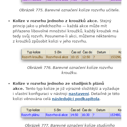
Obrázek 775. Barevné označení kolize rozvrhu učitele.
Kolize v rozvrhu jednoho z kroužků akce.
Stejný
princip jako u předchozího — každá akce může mít
přiřazeno libovolné množství kroužků, každý kroužek má
tedy svůj rozvrh. Posuneme-li akci, můžeme některému
z kroužků způsobit kolizi v jeho rozvrhu.
Obrázek 776. Barevné označení kolize rozvrhu
kroužku.
Kolize v rozvrhu jednoho ze studijních plánů
akce.
Tento typ kolize je již výrazně složitější a vyžaduje
i vlastní konfiguraci v nástroji
nastavení
. Detailně je této
kolizi věnována celá
následující podkapitola
.
Obrázek 777. Barevné označení kolize studijního