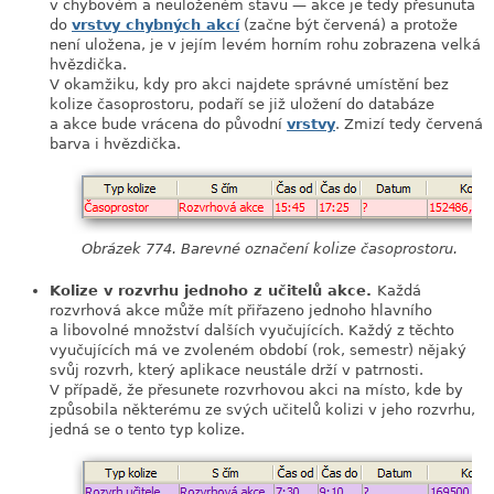
v chybovém a neuloženém stavu — akce je tedy přesunuta
do
vrstvy chybných akcí
(začne být červená) a protože
není uložena, je v jejím levém horním rohu zobrazena velká
hvězdička.
V okamžiku, kdy pro akci najdete správné umístění bez
kolize časoprostoru, podaří se již uložení do databáze
a akce bude vrácena do původní
vrstvy
. Zmizí tedy červená
barva i hvězdička.
Obrázek 774. Barevné označení kolize časoprostoru.
Kolize v rozvrhu jednoho z učitelů akce.
Každá
rozvrhová akce může mít přiřazeno jednoho hlavního
a libovolné množství dalších vyučujících. Každý z těchto
vyučujících má ve zvoleném období (rok, semestr) nějaký
svůj rozvrh, který aplikace neustále drží v patrnosti.
V případě, že přesunete rozvrhovou akci na místo, kde by
způsobila některému ze svých učitelů kolizi v jeho rozvrhu,
jedná se o tento typ kolize.