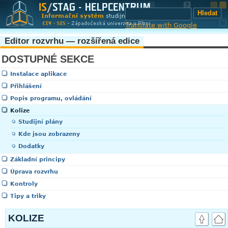
Translate with Google
Editor rozvrhu — rozšířená edice
DOSTUPNÉ SEKCE
Instalace aplikace
Přihlášení
Popis programu, ovládání
Kolize
Studijní plány
Kde jsou zobrazeny
Dodatky
Základní principy
Úprava rozvrhu
Kontroly
Tipy a triky
KOLIZE