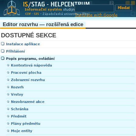
Translate with Google
Editor rozvrhu — rozšířená edice
DOSTUPNÉ SEKCE
Instalace aplikace
Přihlášení
Popis programu, ovládání
Kontextová nápověda
Pracovní plocha
Zobrazení rozvrhu
Rozvrh
Vrstvy
Nezobrazené akce
Schránka
Předmět
Plány předmětu
Moje entity