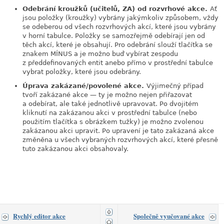
Odebrání kroužků (učitelů, ZA) od rozvrhové akce.
Ať
jsou položky (kroužky) vybrány jakýmkoliv způsobem, vždy
se odeberou od všech rozvrhových akcí, které jsou vybrány
v horní tabulce. Položky se samozřejmě odebírají jen od
těch akcí, které je obsahují. Pro odebrání slouží tlačítka se
znakem MÍNUS a je možno buď vybírat zespodu
z předdefinovaných entit anebo přímo v prostřední tabulce
vybrat položky, které jsou odebrány.
Úprava zakázané/povolené akce.
Výjimečný případ
tvoří zakázané akce — ty je možno nejen přiřazovat
a odebírat, ale také jednotlivě upravovat. Po dvojitém
kliknutí na zakázanou akci v prostřední tabulce (nebo
použitím tlačítka s obrázkem tužky) je možno zvolenou
zakázanou akci upravit. Po upravení je tato zakázaná akce
změněna u všech vybraných rozvrhových akcí, které přesně
tuto zakázanou akci obsahovaly.
Rychlý editor akce
Společně vyučované akce