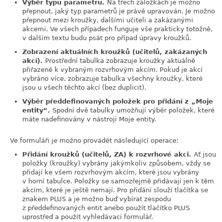
Výběr typu parametru.
Na třech záložkách je možno
přepnout, jaký typ parametrů je právě upravován. Je možno
přepnout mezi kroužky, dalšími učiteli a zakázanými
akcemi. Ve všech případech funguje vše prakticky totožně,
v dalším textu budu psát pro případ úpravy kroužků.
Zobrazení aktuálních kroužků (učitelů, zakázaných
akcí).
Prostřední tabulka zobrazuje kroužky aktuálně
přiřazené k vybraným rozvrhovým akcím. Pokud je akcí
vybráno více, zobrazuje tabulka všechny kroužky, které
jsou u všech těchto akcí (bez duplicit).
Výběr předdefinovaných položek pro přidání z
„
Moje
entity
“
.
Spodní dvě tabulky umožňují výběr položek, které
máte nadefinovány v nástroji Moje entity.
Ve formuláři je možno provádět následující operace:
Přidání kroužků (učitelů, ZA) k rozvrhové akci.
Ať jsou
položky (kroužky) vybrány jakýmkoliv způsobem, vždy se
přidají ke všem rozvrhovým akcím, které jsou vybrány
v horní tabulce. Položky se samozřejmě přidávají jen k těm
akcím, které je ještě nemají. Pro přidání slouží tlačítka se
znakem PLUS a je možno buď vybírat zespodu
z předdefinovaných entit anebo použít tlačítko PLUS
uprostřed a použít vyhledávací formulář.