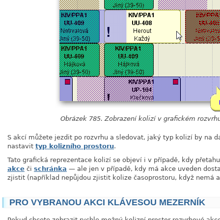
Obrázek 785. Zobrazení kolizí v grafickém rozvrh
S akcí můžete jezdit po rozvrhu a sledovat, jaký typ kolizí by na
nastavit
typ kolizního prostoru
.
Tato grafická reprezentace kolizí se objeví i v případě, kdy přetah
akce
či
schránka
— ale jen v případě, kdy má akce uveden dostat
zjistit (například nepůjdou zjistit kolize časoprostoru, když nemá
PRO VYBRANOU AKCI KLÁVESOU MEZERNÍK
Pokud chcete zobrazit rychle možný kolizní prostor rozvrhové akce,