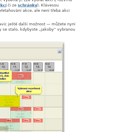
kcí
či ze
schránky
). Klávesou
přetahování akce, ale není třeba akci
navíc ještě další možnost — můžete nyní
y se stalo, kdybyste
„
jakoby
“
vybranou