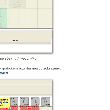
 po stisknutí mezerníku.
é v grafickém rozvrhu nejsou zobrazeny,
vat
):