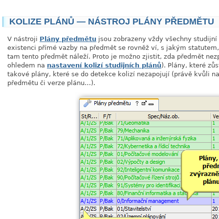
KOLIZE PLÁNŮ — NÁSTROJ PLÁNY PŘEDMĚTU
V nástroji
Plány předmětu
jsou zobrazeny vždy všechny studijní 
existenci přímé vazby na předmět se rovněž ví, s jakým statut
tam tento předmět náleží. Proto je možno zjistit, zda předmět nezp
ohledem na
nastavení kolizí studijních plánů
). Plány, které z
takové plány, které se do detekce kolizí nezapojují (právě kvůli 
předmětu či verze plánu…).