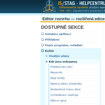
Editor rozvrhu — rozšířená edice
DOSTUPNÉ SEKCE
Instalace aplikace
Přihlášení
Popis programu, ovládání
Kolize
Studijní plány
Kde jsou zobrazeny
Přetahování akcí
Mezerník
Moje Entity
Nástroj plány předmětu
Kontextové menu akce
Vyhledávací nástroje
Fiktivní akce