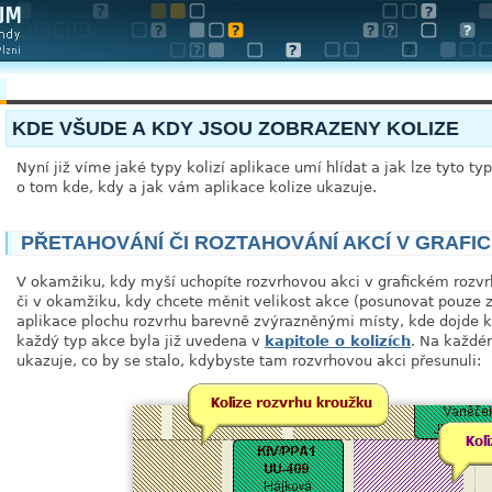
KDE VŠUDE A KDY JSOU ZOBRAZENY KOLIZE
Nyní již víme jaké typy kolizí aplikace umí hlídat a jak lze tyto 
o tom kde, kdy a jak vám aplikace kolize ukazuje.
PŘETAHOVÁNÍ ČI ROZTAHOVÁNÍ AKCÍ V GRAF
V okamžiku, kdy myší uchopíte rozvrhovou akci v grafickém rozvrh
či v okamžiku, kdy chcete měnit velikost akce (posunovat pouze z
aplikace plochu rozvrhu barevně zvýrazněnými místy, kde dojde k
každý typ akce byla již uvedena v
kapitole o kolizích
. Na každé
ukazuje, co by se stalo, kdybyste tam rozvrhovou akci přesunuli: