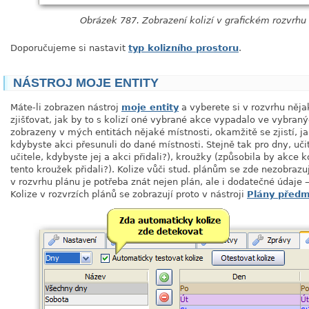
Obrázek 787. Zobrazení kolizí v grafickém rozvrhu
Doporučujeme si nastavit
typ kolizního prostoru
.
NÁSTROJ MOJE ENTITY
Máte-li zobrazen nástroj
moje entity
a vyberete si v rozvrhu něja
zjišťovat, jak by to s kolizí oné vybrané akce vypadalo ve vybraný
zobrazeny v mých entitách nějaké místnosti, okamžitě se zjistí, ja
kdybyste akci přesunuli do dané místnosti. Stejně tak pro dny, učit
učitele, kdybyste jej a akci přidali?), kroužky (způsobila by akce 
tento kroužek přidali?). Kolize vůči stud. plánům se zde nezobraz
v rozvrhu plánu je potřeba znát nejen plán, ale i dodatečné údaje —
Kolize v rozvrzích plánů se zobrazují proto v nástroji
Plány před