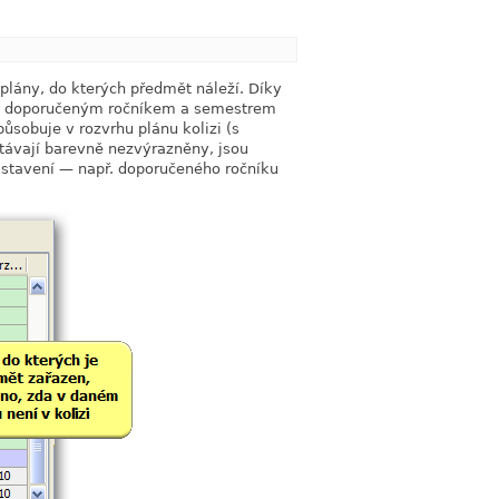
link
plány, do kterých předmět náleží. Díky
em, doporučeným ročníkem a semestrem
ůsobuje v rozvrhu plánu kolizi (s
ůstávají barevně nezvýrazněny, jsou
nastavení — např. doporučeného ročníku