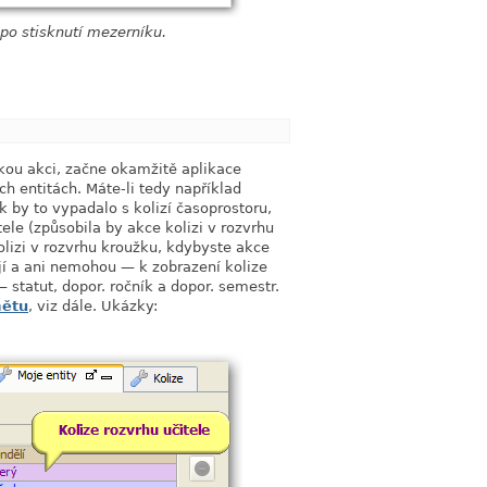
 po stisknutí mezerníku.
link
kou akci, začne okamžitě aplikace
ch entitách. Máte-li tedy například
k by to vypadalo s kolizí časoprostoru,
ele (způsobila by akce kolizi v rozvrhu
kolizi v rozvrhu kroužku, kdybyste akce
ují a ani nemohou — k zobrazení kolize
 statut, dopor. ročník a dopor. semestr.
mětu
, viz dále. Ukázky: