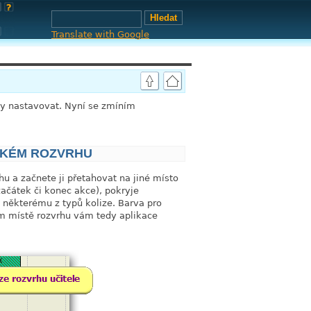
Translate with Google
typy nastavovat. Nyní se zmíním
ICKÉM ROZVRHU
link
u a začnete ji přetahovat na jiné místo
ačátek či konec akce), pokryje
 některému z typů kolize. Barva pro
m místě rozvrhu vám tedy aplikace