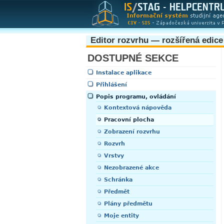
Editor rozvrhu — rozšířená edice
DOSTUPNÉ SEKCE
Instalace aplikace
Přihlášení
Popis programu, ovládání
Kontextová nápověda
Pracovní plocha
Zobrazení rozvrhu
Rozvrh
Vrstvy
Nezobrazené akce
Schránka
Předmět
Plány předmětu
Moje entity