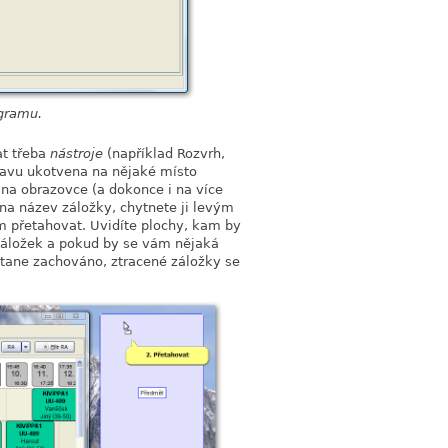
ogramu.
at třeba
nástroje
(například Rozvrh,
tavu ukotvena na nějaké místo
 na obrazovce (a dokonce i na více
na název záložky, chytnete ji levým
m přetahovat. Uvidíte plochy, kam by
 záložek a pokud by se vám nějaká
stane zachováno, ztracené záložky se