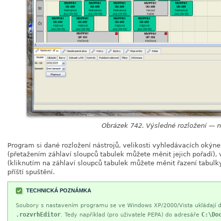
Obrázek 742. Výsledné rozložení — 
Program si dané rozložení nástrojů, velikosti vyhledávacích okýn
(přetažením záhlaví sloupců tabulek můžete měnit jejich pořadí),
(kliknutím na záhlaví sloupců tabulek můžete měnit řazení tabulky
příští spuštění.
TECHNICKÁ POZNÁMKA
Soubory s nastavením programu se ve Windows XP/2000/Vista ukládají do
.rozvrhEditor
C:\Do
. Tedy například (pro uživatele PEPA) do adresáře