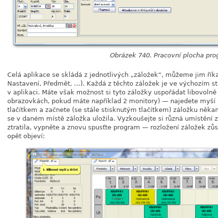
Obrázek 740. Pracovní plocha pr
Celá aplikace se skládá z jednotlivých
„
záložek
“
, můžeme jim řík
Nastavení, Předmět, …). Každá z těchto záložek je ve výchozím s
v aplikaci. Máte však možnost si tyto záložky uspořádat libovolně
obrazovkách, pokud máte například 2 monitory) — najedete myší 
tlačítkem a začnete (se stále stisknutým tlačítkem) záložku něka
se v daném místě záložka uložila. Vyzkoušejte si různá umístění
ztratila, vypněte a znovu spusťte program — rozložení záložek zů
opět objeví: