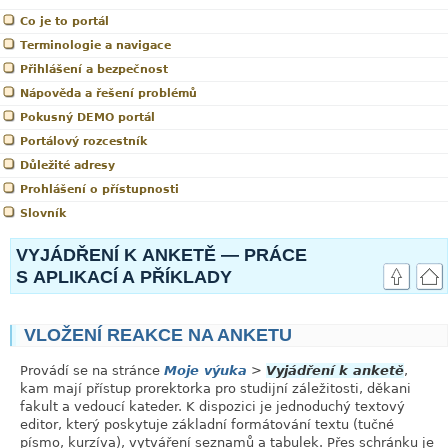
Co je to portál
Terminologie a navigace
Přihlášení a bezpečnost
Nápověda a řešení problémů
Pokusný DEMO portál
Portálový rozcestník
Důležité adresy
Prohlášení o přístupnosti
Slovník
VYJÁDŘENÍ K ANKETĚ — PRÁCE
S APLIKACÍ A PŘÍKLADY
VLOŽENÍ REAKCE NA ANKETU
link
Provádí se na stránce
Moje výuka
>
Vyjádření k anketě
,
kam mají přístup prorektorka pro studijní záležitosti, děkani
fakult a vedoucí kateder. K dispozici je jednoduchý textový
editor, který poskytuje základní formátování textu (tučné
písmo, kurzíva), vytváření seznamů a tabulek. Přes schránku je