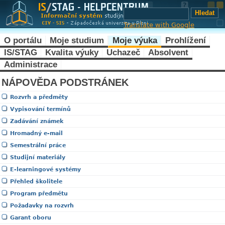
Translate with Google
O portálu
Moje studium
Moje výuka
Prohlížení
IS/STAG
Kvalita výuky
Uchazeč
Absolvent
Administrace
NÁPOVĚDA PODSTRÁNEK
Rozvrh a předměty
Vypisování termínů
Zadávání známek
Hromadný e-mail
Semestrální práce
Studijní materiály
E-learningové systémy
Přehled školitele
Program předmětu
Požadavky na rozvrh
Garant oboru