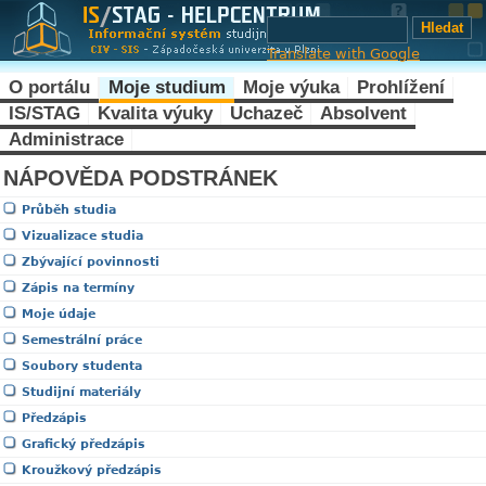
Translate with Google
O portálu
Moje studium
Moje výuka
Prohlížení
IS/STAG
Kvalita výuky
Uchazeč
Absolvent
Administrace
NÁPOVĚDA PODSTRÁNEK
Průběh studia
Vizualizace studia
Zbývající povinnosti
Zápis na termíny
Moje údaje
Semestrální práce
Soubory studenta
Studijní materiály
Předzápis
Grafický předzápis
Kroužkový předzápis