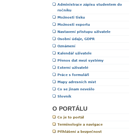
Administrace zápisu studentem do
ročníku
Možnosti tisku
Možnosti exportu
Nastavení přístupu uživatele
Osobní údaje, GDPR
Oznámení
Kalendář uživatele
Přenos dat mezi systémy
Externí uživatelé
Práce s formuláři
Mapy adresních míst
Co se jinam nevešlo
Slovník
O PORTÁLU
Co je to portál
Terminologie a navigace
Přihlášení a bezpečnost