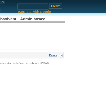
Translate with Google
bsolvent
Administrace
Praxe
neodpovídají skutečným uživatelům IS/STAG.