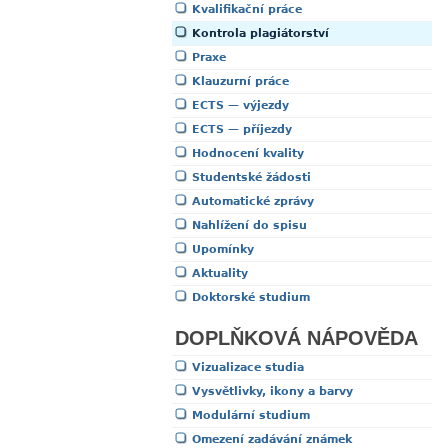
Kvalifikační práce
Kontrola plagiátorství
Praxe
Klauzurní práce
ECTS — výjezdy
ECTS — příjezdy
Hodnocení kvality
Studentské žádosti
Automatické zprávy
Nahlížení do spisu
Upomínky
Aktuality
Doktorské studium
DOPLŇKOVÁ NÁPOVĚDA
Vizualizace studia
Vysvětlivky, ikony a barvy
Modulární studium
Omezení zadávání známek