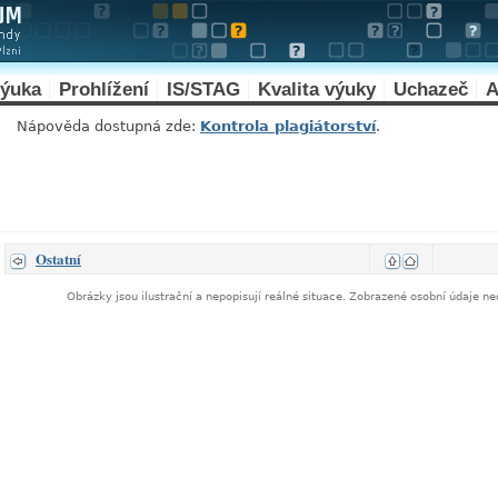
výuka
Prohlížení
IS/STAG
Kvalita výuky
Uchazeč
A
Nápověda dostupná zde:
Kontrola plagiátorství
.
Ostatní
Obrázky jsou ilustrační a nepopisují reálné situace. Zobrazené osobní údaje 