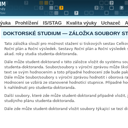
výuka
Prohlížení
IS/STAG
Kvalita výuky
Uchazeč
A
DOKTORSKÉ STUDIUM — ZÁLOŽKA SOUBORY S
Tato záložka slouží pro možnost stažení si tiskových sestav Celko
Roční plán a Roční výsledek. Sestavy Roční plán a Roční výsledek s
akad. roky studia studenta-doktoranda.
Dále může student-doktorand v této záložce vložit do systému so
studenta-doktoranda. Soubor/soubory s výroční zprávou může školit
text se svým hodnocením a toto případné hodnocení zde bude pak
Dále může Soubor/soubory s výroční zprávou hodnotit i oborová ra
Hodnocení se vzbírá ze stanovené hodnotící stupnice. Případné ho
k nahlédnutí pro studenta-doktoranda.
Další soubory, které zde může student-doktorand případně vložit, j
studijního plánu studenta-doktoranda.
Dále zde může student-doktorand vložit soubory týkající se tezí d