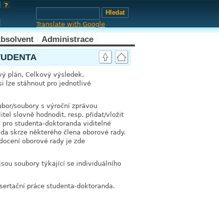
Translate with Google
bsolvent
Administrace
TUDENTA
vý plán, Celkový výsledek,
i lze stáhnout pro jednotlivé
ubor/soubory s výroční zprávou
el slovně hodnodit, resp. přidat/vložit
 pro studenta-doktoranda viditelné
da skrze některého člena oborové rady.
docení oborové rady je zde
sou soubory týkající se individuálního
isertační práce studenta-doktoranda.