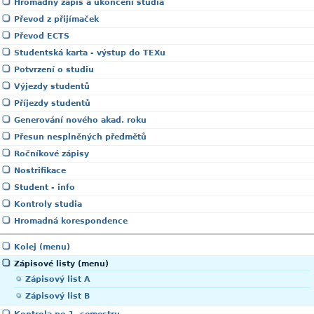
Hromadný zápis a ukončení studia
Převod z přijímaček
Převod ECTS
Studentská karta - výstup do TEXu
Potvrzení o studiu
Výjezdy studentů
Příjezdy studentů
Generování nového akad. roku
Přesun nesplněných předmětů
Ročníkové zápisy
Nostrifikace
Student - info
Kontroly studia
Hromadná korespondence
Kolej (menu)
Zápisové listy (menu)
Zápisový list A
Zápisový list B