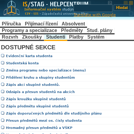
Translate with Google
Příručka
Přijímací řízení
Absolvent
Programy a specializace
Předměty
Stud. plány
Rozvrh
Zkoušky
Studenti
Platby
Systém
DOSTUPNÉ SEKCE
Evidenční karta studenta
Studentská konta
Změna programu nebo specializace (menu)
Přidělení kruhu a skupiny studentům
Zápis akcí skupině studentů.
Odzápis a přesun studentů na akcích
Zápis kroužku skupině studentů
Zápis předmětu skupině studentů
Zápis doporučených předmětů dle studijního plánu
Přesun předmětů mezi os. čísly studenta
Hromadný přesun předmětů a VŠKP