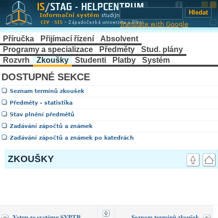
Translate with Google
Příručka
Přijímací řízení
Absolvent
Programy a specializace
Předměty
Stud. plány
Rozvrh
Zkoušky
Studenti
Platby
Systém
DOSTUPNÉ SEKCE
Seznam termínů zkoušek
Předměty - statistika
Stav plnění předmětů
Zadávání zápočtů a známek
Zadávání zápočtů a známek po katedrách
ZKOUŠKY
Vstup ze systému SYPTR
Seznam termínů zkoušek