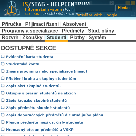
Translate with Google
Příručka
Přijímací řízení
Absolvent
Programy a specializace
Předměty
Stud. plány
Rozvrh
Zkoušky
Studenti
Platby
Systém
DOSTUPNÉ SEKCE
Evidenční karta studenta
Studentská konta
Změna programu nebo specializace (menu)
Přidělení kruhu a skupiny studentům
Zápis akcí skupině studentů.
Odzápis a přesun studentů na akcích
Zápis kroužku skupině studentů
Zápis předmětu skupině studentů
Zápis doporučených předmětů dle studijního plánu
Přesun předmětů mezi os. čísly studenta
Hromadný přesun předmětů a VŠKP