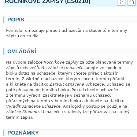
ROČNÍKOVÉ ZÁPISY (ES0210)
POPIS
link
Formulář umožňuje přiřadit uchazečům a studentům termíny
zápisu do studia.
OVLÁDÁNÍ
link
Na úvodní záložce
Ročníkové zápisy
založte plánované termíny
zápisů uchazečů. Na záložce
Uchazeči
zadejte ve spodním
bloku dotaz na uchazeče, kterým chcete přiřadit aktuální
termín. Zaškrtněte uchazeče, kterým chcete termín přiřadit
a klikněte na tlačítko
Zařadit označené uchazeče
. Uchazeči se
poté přesunou do horního bloku. Pokud chcete uchazeče
z termínu vyřadit, zaškrtněte je v seznamu uchazečů
přiřazených na termín v horním bloku a klikněte na tlačítko
Vyřadit označené uchazeče
. Analogický postup se použije na
záložce
Studenti
. Uchazeče i studenty lze přiřazovat na stejný
termín zápisu.
POZNÁMKY
link