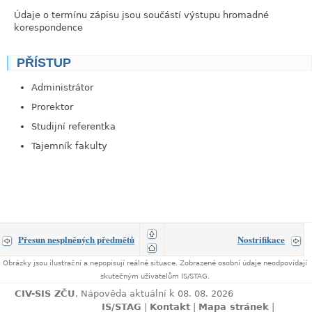
Údaje o termínu zápisu jsou součástí výstupu hromadné
korespondence
PŘÍSTUP
link
Administrátor
Prorektor
Studijní referentka
Tajemník fakulty
Přesun nesplněných předmětů
Nostrifikace
Obrázky jsou ilustrační a nepopisují reálné situace. Zobrazené osobní údaje neodpovídají
skutečným uživatelům IS/STAG.
CIV-SIS ZČU
, Nápověda aktuální k 08. 08. 2026
IS/STAG
|
Kontakt
|
Mapa stránek
|