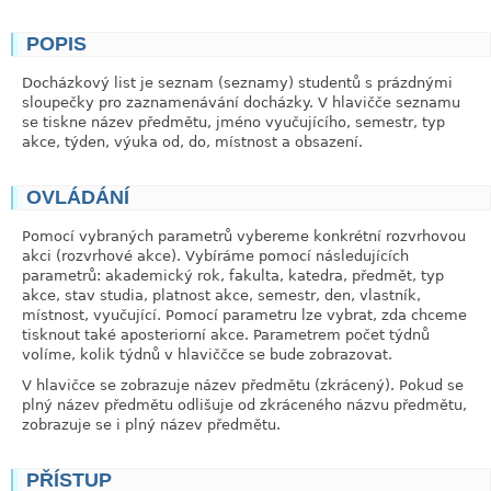
POPIS
link
Docházkový list je seznam (seznamy) studentů s prázdnými
sloupečky pro zaznamenávání docházky. V hlavičče seznamu
se tiskne název předmětu, jméno vyučujícího, semestr, typ
akce, týden, výuka od, do, místnost a obsazení.
OVLÁDÁNÍ
link
Pomocí vybraných parametrů vybereme konkrétní rozvrhovou
akci (rozvrhové akce). Vybíráme pomocí následujících
parametrů: akademický rok, fakulta, katedra, předmět, typ
akce, stav studia, platnost akce, semestr, den, vlastník,
místnost, vyučující. Pomocí parametru lze vybrat, zda chceme
tisknout také aposteriorní akce. Parametrem počet týdnů
volíme, kolik týdnů v hlaviččce se bude zobrazovat.
V hlavičce se zobrazuje název předmětu (zkrácený). Pokud se
plný název předmětu odlišuje od zkráceného názvu předmětu,
zobrazuje se i plný název předmětu.
PŘÍSTUP
link