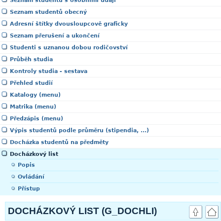
Seznam studentů s osobními údaji
Seznam studentů obecný
Adresní štítky dvousloupcově graficky
Seznam přerušení a ukončení
Studenti s uznanou dobou rodičovství
Průběh studia
Kontroly studia - sestava
Přehled studií
Katalogy (menu)
Matrika (menu)
Předzápis (menu)
Výpis studentů podle průměru (stipendia, ...)
Docházka studentů na předměty
Docházkový list
Popis
Ovládání
Přístup
DOCHÁZKOVÝ LIST (G_DOCHLI)