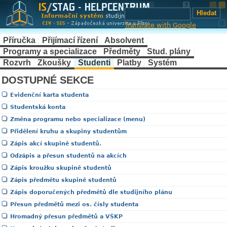
Translate with Google
Příručka
Přijímací řízení
Absolvent
Programy a specializace
Předměty
Stud. plány
Rozvrh
Zkoušky
Studenti
Platby
Systém
DOSTUPNÉ SEKCE
Evidenční karta studenta
Studentská konta
Změna programu nebo specializace (menu)
Přidělení kruhu a skupiny studentům
Zápis akcí skupině studentů.
Odzápis a přesun studentů na akcích
Zápis kroužku skupině studentů
Zápis předmětu skupině studentů
Zápis doporučených předmětů dle studijního plánu
Přesun předmětů mezi os. čísly studenta
Hromadný přesun předmětů a VŠKP