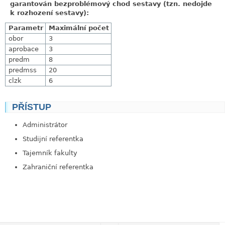
garantován bezproblémový chod sestavy (tzn. nedojde
k rozhození sestavy):
Parametr
Maximální počet
obor
3
aprobace
3
predm
8
predmss
20
clzk
6
PŘÍSTUP
link
Administrátor
Studijní referentka
Tajemník fakulty
Zahraniční referentka