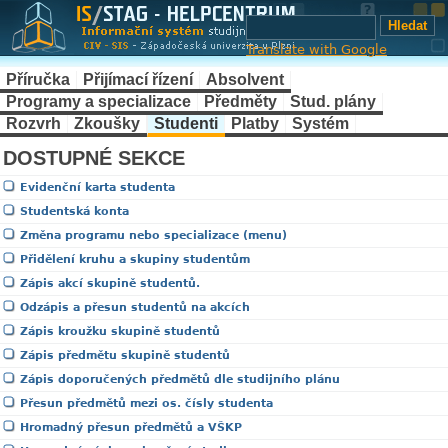
Translate with Google
Příručka
Přijímací řízení
Absolvent
Programy a specializace
Předměty
Stud. plány
Rozvrh
Zkoušky
Studenti
Platby
Systém
DOSTUPNÉ SEKCE
Evidenční karta studenta
Studentská konta
Změna programu nebo specializace (menu)
Přidělení kruhu a skupiny studentům
Zápis akcí skupině studentů.
Odzápis a přesun studentů na akcích
Zápis kroužku skupině studentů
Zápis předmětu skupině studentů
Zápis doporučených předmětů dle studijního plánu
Přesun předmětů mezi os. čísly studenta
Hromadný přesun předmětů a VŠKP