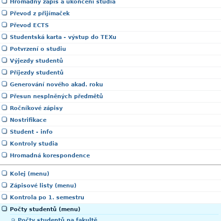
Hromadný zápis a ukončení studia
Převod z přijímaček
Převod ECTS
Studentská karta - výstup do TEXu
Potvrzení o studiu
Výjezdy studentů
Příjezdy studentů
Generování nového akad. roku
Přesun nesplněných předmětů
Ročníkové zápisy
Nostrifikace
Student - info
Kontroly studia
Hromadná korespondence
Kolej (menu)
Zápisové listy (menu)
Kontrola po 1. semestru
Počty studentů (menu)
Počty studentů na fakultě