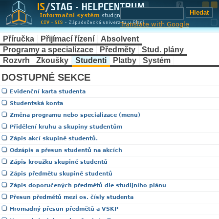
Translate with Google
Příručka
Přijímací řízení
Absolvent
Programy a specializace
Předměty
Stud. plány
Rozvrh
Zkoušky
Studenti
Platby
Systém
DOSTUPNÉ SEKCE
Evidenční karta studenta
Studentská konta
Změna programu nebo specializace (menu)
Přidělení kruhu a skupiny studentům
Zápis akcí skupině studentů.
Odzápis a přesun studentů na akcích
Zápis kroužku skupině studentů
Zápis předmětu skupině studentů
Zápis doporučených předmětů dle studijního plánu
Přesun předmětů mezi os. čísly studenta
Hromadný přesun předmětů a VŠKP