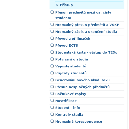
Přístup
Přesun předmětů mezi os. čísly
studenta
Hromadný přesun předmětů a VŠKP
Hromadný zápis a ukončení studia
Převod z přijímaček
Převod ECTS
Studentská karta - výstup do TEXu
Potvrzení o studiu
Výjezdy studentů
Příjezdy studentů
Generování nového akad. roku
Přesun nesplněných předmětů
Ročníkové zápisy
Nostrifikace
Student - info
Kontroly studia
Hromadná korespondence