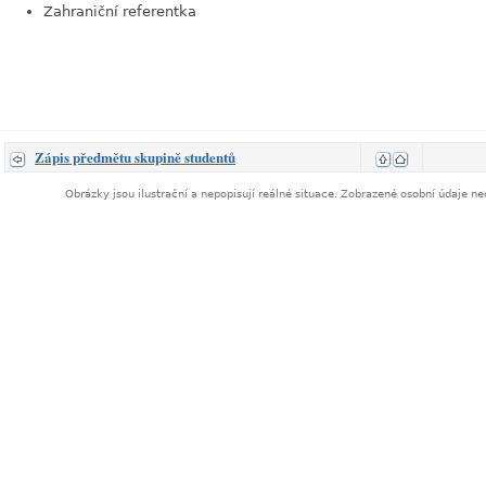
Zahraniční referentka
Zápis předmětu skupině studentů
Obrázky jsou ilustrační a nepopisují reálné situace. Zobrazené osobní údaje 