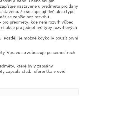
atností A nebo B nebo skupin
 zapisuje
nastavené u předmětu pro daný
nastaveno, že se zapisují dvě akce typu
mět se zapíše bez rozvrhu.
- pro předměty, kde není rozvrh vůbec
rní akce pro jednotlivé typy rozvrhových
. Později je možné kdykoliv použít první
ěty. Vpravo se zobrazuje po semestrech
ředměty, které byly zapsány
y zapsala stud. referentka v evid.
link