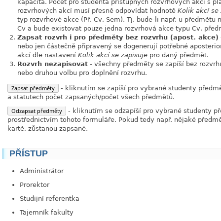
kapacita. Počet pro studenta přístupných rozvrhových akcí s pl
rozvrhových akcí musí přesně odpovídat hodnotě
Kolik akcí se
typ rozvrhové akce (Př, Cv, Sem). Tj. bude-li např. u předmětu 
Cv a bude existovat pouze jedna rozvrhová akce typu Cv, před
Zapsat rozvrh i pro předměty bez rozvrhu (apost. akce)
nebo jen částečně připravený se dogenerují potřebné aposterio
akcí dle nastavení
Kolik akcí se zapisuje
pro daný předmět.
Rozvrh nezapisovat
- všechny předměty se zapíší bez rozvrhu
nebo druhou volbu pro doplnění rozvrhu.
Zapsat předměty
- kliknutím se zapíší pro vybrané studenty předm
a statutech počet zapsaných/počet všech předmětů.
Odzapsat předměty
- kliknutím se odzapíší pro vybrané studenty p
prostřednictvím tohoto formuláře. Pokud tedy např. nějaké předmět
kartě, zůstanou zapsané.
PŘÍSTUP
Administrátor
Prorektor
Studijní referentka
Tajemník fakulty