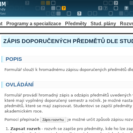
t
Programy a specializace
Předměty
Stud. plány
Rozv
ZÁPIS DOPORUČENÝCH PŘEDMĚTŮ DLE STUDI
POPIS
Formulář slouží k hromadnému zápisu doporučených předmětů dle 
OVLÁDÁNÍ
Formulář provádí hromadný zápis a odzápis předmětů uvedených v
které mají vyplněný doporučený semestr a ročník. Je možné nastav
předmětů, které se mají zapisovat. Studentovi se zapíší předměty
akademickém roce.
Pomocí přepínače
Zápis rozvrhu
je možné určit způsob zápisu roz
Zapsat rozvrh
- rozvrh se zapíše pro předměty, kde ho lze zap