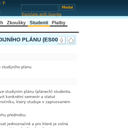
Translate with Google
rh
Zkoušky
Studenti
Platby
JNÍHO PLÁNU (ES0060)
link
studijního plánu
link
e studijním plánu (plánech) studenta,
it konkrétní semestr a statut
 ročníku, který studuje v zapisovaném
vrhu předmětu:
sat jednoznačně a pro které je volná