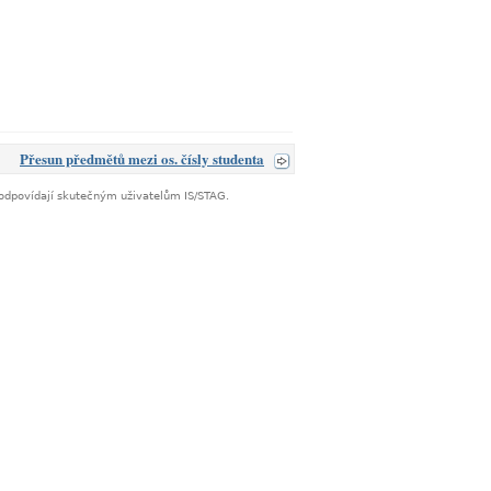
Přesun předmětů mezi os. čísly studenta
neodpovídají skutečným uživatelům IS/STAG.