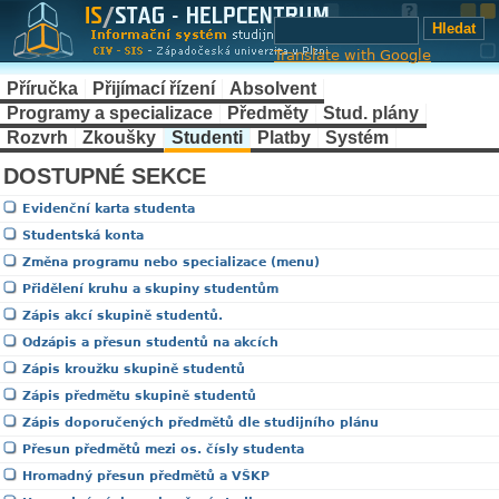
Translate with Google
Příručka
Přijímací řízení
Absolvent
Programy a specializace
Předměty
Stud. plány
Rozvrh
Zkoušky
Studenti
Platby
Systém
DOSTUPNÉ SEKCE
Evidenční karta studenta
Studentská konta
Změna programu nebo specializace (menu)
Přidělení kruhu a skupiny studentům
Zápis akcí skupině studentů.
Odzápis a přesun studentů na akcích
Zápis kroužku skupině studentů
Zápis předmětu skupině studentů
Zápis doporučených předmětů dle studijního plánu
Přesun předmětů mezi os. čísly studenta
Hromadný přesun předmětů a VŠKP