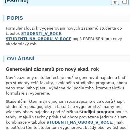
(ES0150)
POPIS
link
Formulář slouží k vygenerování nových záznamů studenta do
tabulek
STUDENTI_V_ROCE
,
STUDENTI_NA_OBORU_V_ROCE
popř. PRERUSENI pro nový
akademický rok.
OVLÁDÁNÍ
link
Generování záznamů pro nový akad. rok
Nové záznamy o studentech je možné generovat najednou buď
pro studenty celé fakulty, zvoleného studijního programu, oboru
nebo studijního plánu. Výběr se řídí podle toho, kterou záložku
formuláře si vybereme.
Studentům, kteří mají v jednom roce zapsáno více oborů (např.
studentům pedagogických fakult) se vygenerují záznamy pro
všechny obory najednou pod záložkou
Studijní program
pouze
tehdy, mají-li všechny příslušné obory provázané jedním číslem
kombinace v tabulce
STUDENTI_NA_OBORU_V_ROCE
. Jinak
je potřeba těmto studentům vygenerovat každý obor zvlášť pod