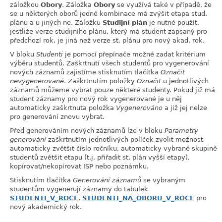
záložkou
Obory
. Záložka
Obory
se využívá také v případě, že
se u některých oborů jedné kombinace má zvýšit etapa stud.
plánu a u jiných ne. Záložku
Studijní plán
je nutné použít,
jestliže verze studijního plánu, který má student zapsaný pro
předchozí rok, je jiná než verze st. plánu pro nový akad. rok.
V bloku
Studenti
je pomocí přepínače možné zadat kritérium
výběru studentů. Zaškrtnutí všech studentů pro vygenerování
nových záznamů zajistíme stisknutím tlačítka
Označit
nevygenerované
. Zaškrtnutím položky
Označit
u jednotlivých
záznamů můžeme vybrat pouze některé studenty. Pokud již má
student záznamy pro nový rok vygenerované je u něj
automaticky zaškrtnuta položka
Vygenerováno
a již jej nelze
pro generování znovu vybrat.
Před generováním nových záznamů lze v bloku
Parametry
generování
zaškrtnutím jednotlivých políček zvolit možnost
automaticky zvětšit číslo ročníku, automaticky vybrané skupině
studentů zvětšit etapu (t.j. přiřadit st. plán vyšší etapy),
kopírovat/nekopírovat ISP nebo poznámku.
Stisknutím tlačítka
Generování záznamů
se vybraným
studentům vygenerují záznamy do tabulek
STUDENTI_V_ROCE
,
STUDENTI_NA_OBORU_V_ROCE
pro
nový akademický rok.