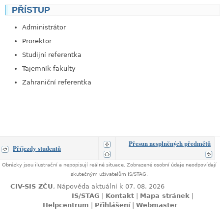
PŘÍSTUP
link
Administrátor
Prorektor
Studijní referentka
Tajemník fakulty
Zahraniční referentka
Přesun nesplněných předmětů
Příjezdy studentů
Obrázky jsou ilustrační a nepopisují reálné situace. Zobrazené osobní údaje neodpovídají
skutečným uživatelům IS/STAG.
CIV-SIS ZČU
, Nápověda aktuální k 07. 08. 2026
IS/STAG
|
Kontakt
|
Mapa stránek
|
Helpcentrum
|
Přihlášení
|
Webmaster