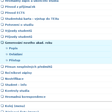
Hromadný zápis a ukončení studia
Převod z přijímaček
Převod ECTS
Studentská karta - výstup do TEXu
Potvrzení o studiu
Výjezdy studentů
Příjezdy studentů
Generování nového akad. roku
Popis
Ovládání
Přístup
Přesun nesplněných předmětů
Ročníkové zápisy
Nostrifikace
Student - info
Kontroly studia
Hromadná korespondence
Kolej (menu)