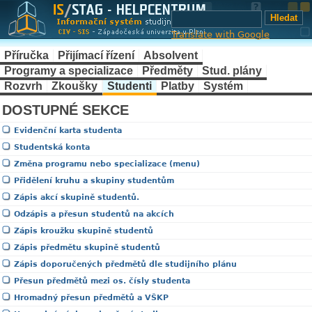
Translate with Google
Příručka
Přijímací řízení
Absolvent
Programy a specializace
Předměty
Stud. plány
Rozvrh
Zkoušky
Studenti
Platby
Systém
DOSTUPNÉ SEKCE
Evidenční karta studenta
Studentská konta
Změna programu nebo specializace (menu)
Přidělení kruhu a skupiny studentům
Zápis akcí skupině studentů.
Odzápis a přesun studentů na akcích
Zápis kroužku skupině studentů
Zápis předmětu skupině studentů
Zápis doporučených předmětů dle studijního plánu
Přesun předmětů mezi os. čísly studenta
Hromadný přesun předmětů a VŠKP