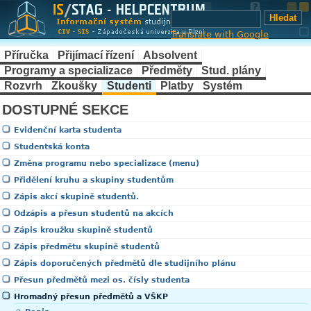
Translate with Google
Příručka
Přijímací řízení
Absolvent
Programy a specializace
Předměty
Stud. plány
Rozvrh
Zkoušky
Studenti
Platby
Systém
DOSTUPNÉ SEKCE
Evidenční karta studenta
Studentská konta
Změna programu nebo specializace (menu)
Přidělení kruhu a skupiny studentům
Zápis akcí skupině studentů.
Odzápis a přesun studentů na akcích
Zápis kroužku skupině studentů
Zápis předmětu skupině studentů
Zápis doporučených předmětů dle studijního plánu
Přesun předmětů mezi os. čísly studenta
Hromadný přesun předmětů a VŠKP