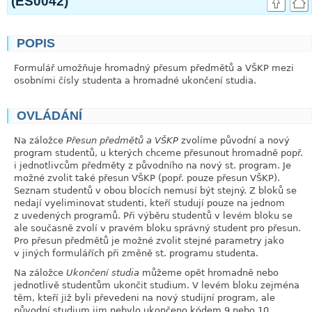
(ES0042)
POPIS
link
Formulář umožňuje hromadný přesum předmětů a VŠKP mezi
osobními čísly studenta a hromadné ukončení studia.
OVLÁDÁNÍ
link
Na záložce
Přesun předmětů a VŠKP
zvolíme původní a nový
program studentů, u kterých chceme přesunout hromadně popř.
i jednotlivcům předměty z původního na nový st. program. Je
možné zvolit také přesun VŠKP (popř. pouze přesun VŠKP).
Seznam studentů v obou blocích nemusí být stejný. Z bloků se
nedají vyeliminovat studenti, kteří studují pouze na jednom
z uvedených programů. Při výběru studentů v levém bloku se
ale současně zvolí v pravém bloku správný student pro přesun.
Pro přesun předmětů je možné zvolit stejné parametry jako
v jiných formulářích při změně st. programu studenta.
Na záložce
Ukončení studia
můžeme opět hromadně nebo
jednotlivě studentům ukončit studium. V levém bloku zejména
těm, kteří již byli převedeni na nový studijní program, ale
původní studium jim nebylo ukončeno kódem 9 nebo 10.