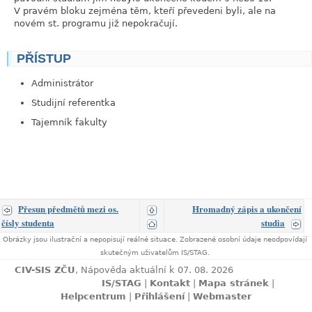
V pravém bloku zejména těm, kteří převedeni byli, ale na
novém st. programu již nepokračují.
PŘÍSTUP
link
Administrátor
Studijní referentka
Tajemník fakulty
Přesun předmětů mezi os.
Hromadný zápis a ukončení
čísly studenta
studia
Obrázky jsou ilustrační a nepopisují reálné situace. Zobrazené osobní údaje neodpovídají
skutečným uživatelům IS/STAG.
CIV-SIS ZČU
, Nápověda aktuální k 07. 08. 2026
IS/STAG
|
Kontakt
|
Mapa stránek
|
Helpcentrum
|
Přihlášení
|
Webmaster