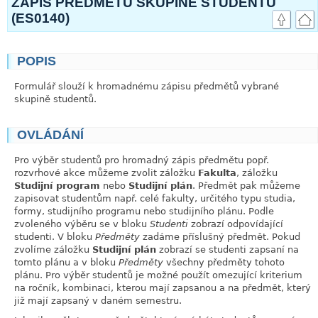
ZÁPIS PŘEDMĚTU SKUPINĚ STUDENTŮ
(ES0140)
POPIS
link
Formulář slouží k hromadnému zápisu předmětů vybrané
skupině studentů.
OVLÁDÁNÍ
link
Pro výběr studentů pro hromadný zápis předmětu popř.
rozvrhové akce můžeme zvolit záložku
Fakulta
, záložku
Studijní program
nebo
Studijní plán
. Předmět pak můžeme
zapisovat studentům např. celé fakulty, určitého typu studia,
formy, studijního programu nebo studijního plánu. Podle
zvoleného výběru se v bloku
Studenti
zobrazí odpovídající
studenti. V bloku
Předměty
zadáme příslušný předmět. Pokud
zvolíme záložku
Studijní plán
zobrazí se studenti zapsaní na
tomto plánu a v bloku
Předměty
všechny předměty tohoto
plánu. Pro výběr studentů je možné použít omezující kriterium
na ročník, kombinaci, kterou mají zapsanou a na předmět, který
již mají zapsaný v daném semestru.