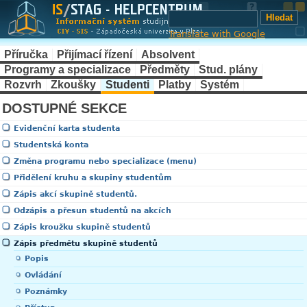
Translate with Google
Příručka
Přijímací řízení
Absolvent
Programy a specializace
Předměty
Stud. plány
Rozvrh
Zkoušky
Studenti
Platby
Systém
DOSTUPNÉ SEKCE
Evidenční karta studenta
Studentská konta
Změna programu nebo specializace (menu)
Přidělení kruhu a skupiny studentům
Zápis akcí skupině studentů.
Odzápis a přesun studentů na akcích
Zápis kroužku skupině studentů
Zápis předmětu skupině studentů
Popis
Ovládání
Poznámky