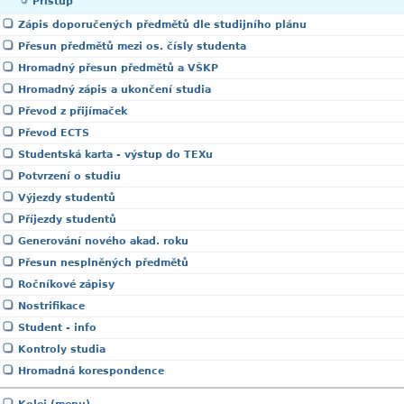
Přístup
Zápis doporučených předmětů dle studijního plánu
Přesun předmětů mezi os. čísly studenta
Hromadný přesun předmětů a VŠKP
Hromadný zápis a ukončení studia
Převod z přijímaček
Převod ECTS
Studentská karta - výstup do TEXu
Potvrzení o studiu
Výjezdy studentů
Příjezdy studentů
Generování nového akad. roku
Přesun nesplněných předmětů
Ročníkové zápisy
Nostrifikace
Student - info
Kontroly studia
Hromadná korespondence