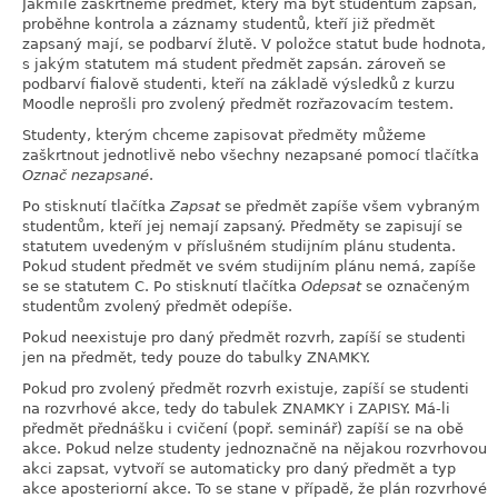
Jakmile zaškrtneme předmět, který má být studentům zapsán,
proběhne kontrola a záznamy studentů, kteří již předmět
zapsaný mají, se podbarví žlutě. V položce statut bude hodnota,
s jakým statutem má student předmět zapsán. zároveň se
podbarví fialově studenti, kteří na základě výsledků z kurzu
Moodle neprošli pro zvolený předmět rozřazovacím testem.
Studenty, kterým chceme zapisovat předměty můžeme
zaškrtnout jednotlivě nebo všechny nezapsané pomocí tlačítka
Označ nezapsané
.
Po stisknutí tlačítka
Zapsat
se předmět zapíše všem vybraným
studentům, kteří jej nemají zapsaný. Předměty se zapisují se
statutem uvedeným v příslušném studijním plánu studenta.
Pokud student předmět ve svém studijním plánu nemá, zapíše
se se statutem C. Po stisknutí tlačítka
Odepsat
se označeným
studentům zvolený předmět odepíše.
Pokud neexistuje pro daný předmět rozvrh, zapíší se studenti
jen na předmět, tedy pouze do tabulky ZNAMKY.
Pokud pro zvolený předmět rozvrh existuje, zapíší se studenti
na rozvrhové akce, tedy do tabulek ZNAMKY i ZAPISY. Má-li
předmět přednášku i cvičení (popř. seminář) zapíší se na obě
akce. Pokud nelze studenty jednoznačně na nějakou rozvrhovou
akci zapsat, vytvoří se automaticky pro daný předmět a typ
akce aposteriorní akce. To se stane v případě, že plán rozvrhové