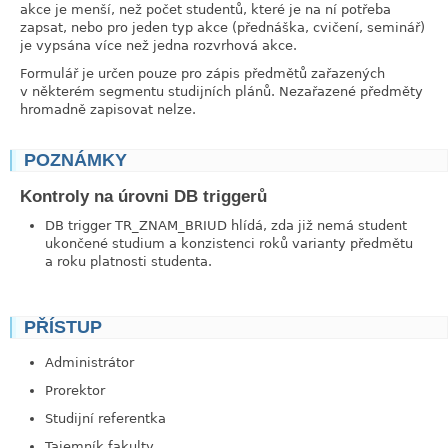
akce je menší, než počet studentů, které je na ní potřeba
zapsat, nebo pro jeden typ akce (přednáška, cvičení, seminář)
je vypsána více než jedna rozvrhová akce.
Formulář je určen pouze pro zápis předmětů zařazených
v některém segmentu studijních plánů. Nezařazené předměty
hromadně zapisovat nelze.
POZNÁMKY
link
Kontroly na úrovni DB triggerů
DB trigger TR_ZNAM_BRIUD hlídá, zda již nemá student
ukončené studium a konzistenci roků varianty předmětu
a roku platnosti studenta.
PŘÍSTUP
link
Administrátor
Prorektor
Studijní referentka
Tajemník fakulty