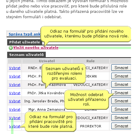
u jejich jména. Tímto odkazem je vyvolán formulář s možností
přidat jedno nebo více pracovišť, pro které bude příslušná role
u daného uživatele platná. Takto přiřazená pracoviště lze ve
stejném formuláři i odebírat.