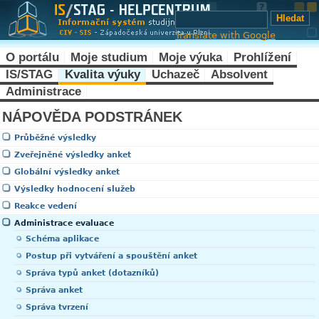
Translate with Google
O portálu
Moje studium
Moje výuka
Prohlížení
IS/STAG
Kvalita výuky
Uchazeč
Absolvent
Administrace
NÁPOVĚDA PODSTRÁNEK
Průběžné výsledky
Zveřejněné výsledky anket
Globální výsledky anket
Výsledky hodnocení služeb
Reakce vedení
Administrace evaluace
Schéma aplikace
Postup při vytváření a spouštění anket
Správa typů anket (dotazníků)
Správa anket
Správa tvrzení