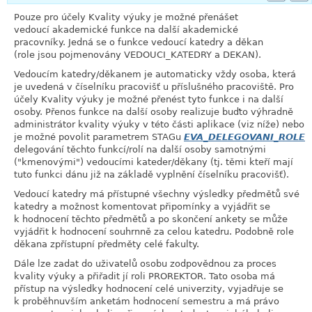
Pouze pro účely Kvality výuky je možné přenášet
vedoucí akademické funkce na další akademické
pracovníky. Jedná se o funkce vedoucí katedry a děkan
(role jsou pojmenovány VEDOUCI_KATEDRY a DEKAN).
Vedoucím katedry/děkanem je automaticky vždy osoba, která
je uvedená v číselníku pracovišť u příslušného pracoviště. Pro
účely Kvality výuky je možné přenést tyto funkce i na další
osoby. Přenos funkce na další osoby realizuje buďto výhradně
administrátor kvality výuky v této části aplikace (viz níže) nebo
je možné povolit parametrem STAGu
EVA_DELEGOVANI_ROLE
delegování těchto funkcí/rolí na další osoby samotnými
("kmenovými") vedoucími kateder/děkany (tj. těmi kteří mají
tuto funkci dánu již na základě vyplnění číselníku pracovišť).
Vedoucí katedry má přístupné všechny výsledky předmětů své
katedry a možnost komentovat připomínky a vyjádřit se
k hodnocení těchto předmětů a po skončení ankety se může
vyjádřit k hodnocení souhrnně za celou katedru. Podobně role
děkana zpřístupní předměty celé fakulty.
Dále lze zadat do uživatelů osobu zodpovědnou za proces
kvality výuky a přiřadit jí roli PROREKTOR. Tato osoba má
přístup na výsledky hodnocení celé univerzity, vyjadřuje se
k proběhnuvším anketám hodnocení semestru a má právo