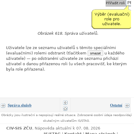
Obrázek 618. Správa uživatelů.
Uživatele lze ze seznamu uživatelů s těmito speciálními
(evaluačními) rolemi odstranit (tlačítkem
smazat
u každého
uživatele) — po odstranění uživatele ze seznamu přichází
uživatel o danou přiřazenou roli (u všech pracovišť, ke kterým
byla role přiřazena).
Správa služeb
Ostatní
Obrázky jsou ilustrační a nepopisují reálné situace. Zobrazené osobní údaje neodpovídají
skutečným uživatelům IS/STAG.
CIV-SIS ZČU
, Nápověda aktuální k 07. 08. 2026
IS/STAG
|
Kontakt
|
Mapa stránek
|