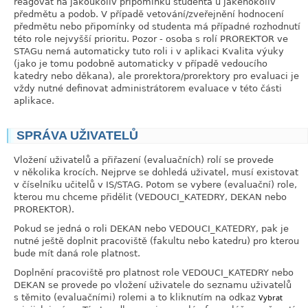
reagovat na jakoukoliv připomínku studenta u jakéhokoliv
předmětu a podob. V případě vetování/zveřejnění hodnocení
předmětu nebo připomínky od studenta má případné rozhodnutí
této role nejvyšší prioritu. Pozor - osoba s rolí PROREKTOR ve
STAGu nemá automaticky tuto roli i v aplikaci Kvalita výuky
(jako je tomu podobně automaticky v případě vedoucího
katedry nebo děkana), ale prorektora/prorektory pro evaluaci je
vždy nutné definovat administrátorem evaluace v této části
aplikace.
SPRÁVA UŽIVATELŮ
link
Vložení uživatelů a přiřazení (evaluačních) rolí se provede
v několika krocích. Nejprve se dohledá uživatel, musí existovat
v číselníku učitelů v IS/STAG. Potom se vybere (evaluační) role,
kterou mu chceme přidělit (VEDOUCI_KATEDRY, DEKAN nebo
PROREKTOR).
Pokud se jedná o roli DEKAN nebo VEDOUCI_KATEDRY, pak je
nutné ještě doplnit pracoviště (fakultu nebo katedru) pro kterou
bude mít daná role platnost.
Doplnění pracoviště pro platnost role VEDOUCI_KATEDRY nebo
DEKAN se provede po vložení uživatele do seznamu uživatelů
s těmito (evaluačními) rolemi a to kliknutím na odkaz
Vybrat