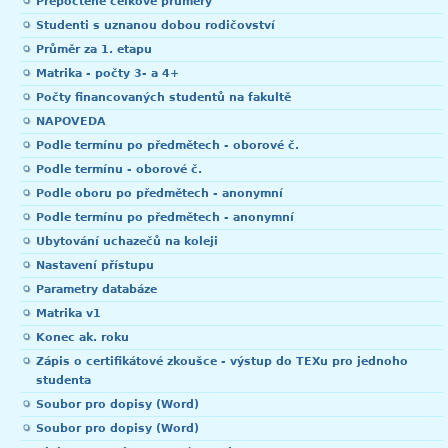
Přepočtené celkové průměry
Studenti s uznanou dobou rodičovství
Průměr za 1. etapu
Matrika - počty 3- a 4+
Počty financovaných studentů na fakultě
NAPOVEDA
Podle termínu po předmětech - oborové č.
Podle termínu - oborové č.
Podle oboru po předmětech - anonymní
Podle termínu po předmětech - anonymní
Ubytování uchazečů na koleji
Nastavení přístupu
Parametry databáze
Matrika v1
Konec ak. roku
Zápis o certifikátové zkoušce - výstup do TEXu pro jednoho
studenta
Soubor pro dopisy (Word)
Soubor pro dopisy (Word)