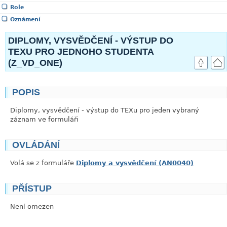
Role
Oznámení
DIPLOMY, VYSVĚDČENÍ - VÝSTUP DO
TEXU PRO JEDNOHO STUDENTA
(Z_VD_ONE)
POPIS
link
Diplomy, vysvědčení - výstup do TEXu pro jeden vybraný
záznam ve formuláři
OVLÁDÁNÍ
link
Volá se z formuláře
Diplomy a vysvědčení (AN0040)
PŘÍSTUP
link
Není omezen