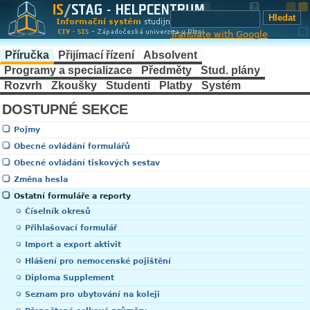
Translate with Google
Příručka
Přijímací řízení
Absolvent
Programy a specializace
Předměty
Stud. plány
Rozvrh
Zkoušky
Studenti
Platby
Systém
DOSTUPNÉ SEKCE
Pojmy
Obecné ovládání formulářů
Obecné ovládání tiskových sestav
Změna hesla
Ostatní formuláře a reporty
Číselník okresů
Přihlašovací formulář
Import a export aktivit
Hlášení pro nemocenské pojištění
Diploma Supplement
Seznam pro ubytování na koleji