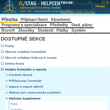
Translate with Google
Příručka
Přijímací řízení
Absolvent
Programy a specializace
Předměty
Stud. plány
Rozvrh
Zkoušky
Studenti
Platby
Systém
DOSTUPNÉ SEKCE
Pojmy
Obecné ovládání formulářů
Obecné ovládání tiskových sestav
Změna hesla
Ostatní formuláře a reporty
Číselník okresů
Přihlašovací formulář
Import a export aktivit
Hlášení pro nemocenské pojištění
Diploma Supplement
Popis
Ovládání