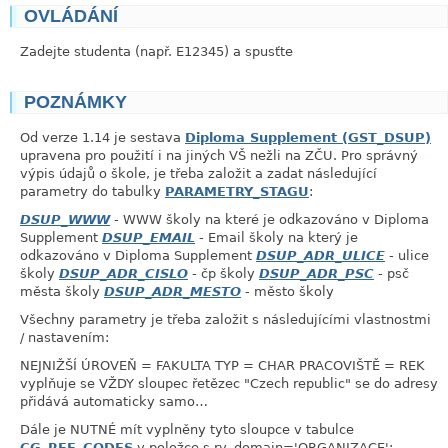
OVLÁDÁNÍ
link
Zadejte studenta (např. E12345) a spusťte
POZNÁMKY
link
Od verze 1.14 je sestava
Diploma Supplement (GST_DSUP)
upravena pro použití i na jiných VŠ nežli na ZČU. Pro správný
výpis údajů o škole, je třeba založit a zadat následující
parametry do tabulky
PARAMETRY_STAGU
:
DSUP_WWW
- WWW školy na které je odkazováno v Diploma
Supplement
DSUP_EMAIL
- Email školy na který je
odkazováno v Diploma Supplement
DSUP_ADR_ULICE
- ulice
školy
DSUP_ADR_CISLO
- čp školy
DSUP_ADR_PSC
- psč
města školy
DSUP_ADR_MESTO
- město školy
Všechny parametry je třeba založit s následujícími vlastnostmi
/ nastavením:
NEJNIŽŠÍ ÚROVEŇ = FAKULTA TYP = CHAR PRACOVIŠTĚ = REK
vyplňuje se VŽDY sloupec řetězec "Czech republic" se do adresy
přidává automaticky samo…
Dále je NUTNÉ mít vyplněny tyto sloupce v tabulce
CG_REF_CODES
v položce s rv_domain='ORGANIZACE':