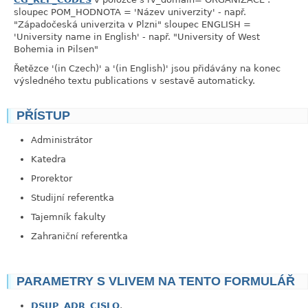
sloupec POM_HODNOTA = 'Název univerzity' - např.
"Západočeská univerzita v Plzni" sloupec ENGLISH =
'University name in English' - např. "University of West
Bohemia in Pilsen"
Řetězce '(in Czech)' a '(in English)' jsou přidávány na konec
výsledného textu publications v sestavě automaticky.
PŘÍSTUP
link
Administrátor
Katedra
Prorektor
Studijní referentka
Tajemník fakulty
Zahraniční referentka
PARAMETRY S VLIVEM NA TENTO FORMULÁŘ
DSUP_ADR_CISLO
,