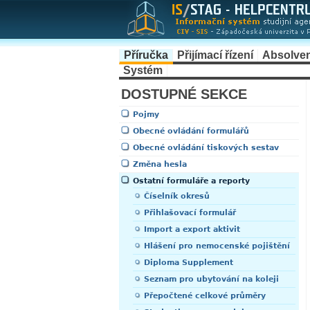
Příručka
Přijímací řízení
Absolve
Systém
DOSTUPNÉ SEKCE
Pojmy
Obecné ovládání formulářů
Obecné ovládání tiskových sestav
Změna hesla
Ostatní formuláře a reporty
Číselník okresů
Přihlašovací formulář
Import a export aktivit
Hlášení pro nemocenské pojištění
Diploma Supplement
Seznam pro ubytování na koleji
Přepočtené celkové průměry