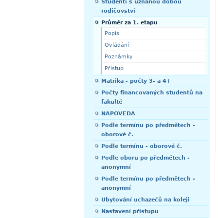
Studenti s uznanou dobou
rodičovství
Průměr za 1. etapu
Popis
Ovládání
Poznámky
Přístup
Matrika - počty 3- a 4+
Počty financovaných studentů na
fakultě
NAPOVEDA
Podle termínu po předmětech -
oborové č.
Podle termínu - oborové č.
Podle oboru po předmětech -
anonymní
Podle termínu po předmětech -
anonymní
Ubytování uchazečů na koleji
Nastavení přístupu