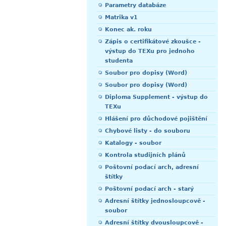
Parametry databáze
Matrika v1
Konec ak. roku
Zápis o certifikátové zkoušce -
výstup do TEXu pro jednoho
studenta
Soubor pro dopisy (Word)
Soubor pro dopisy (Word)
Diploma Supplement - výstup do
TEXu
Hlášení pro důchodové pojištění
Chybové listy - do souboru
Katalogy - soubor
Kontrola studijních plánů
Poštovní podací arch, adresní
štítky
Poštovní podací arch - starý
Adresní štítky jednosloupcově -
soubor
Adresní štítky dvousloupcově -