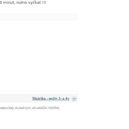
0 minut, nutno vyčkat !!!
link
Matrika - počty 3- a 4+
neodpovídají skutečným uživatelům IS/STAG.