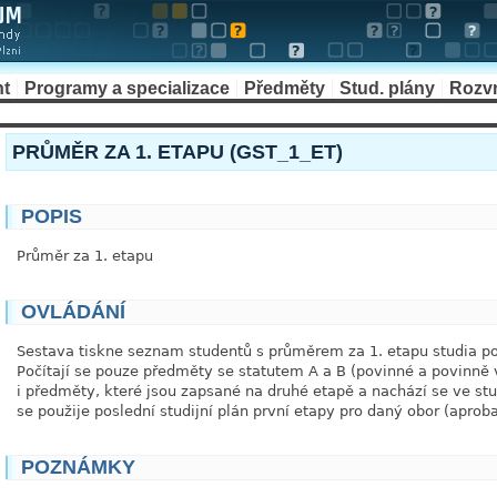
nt
Programy a specializace
Předměty
Stud. plány
Rozv
PRŮMĚR ZA 1. ETAPU (GST_1_ET)
POPIS
Průměr za 1. etapu
OVLÁDÁNÍ
Sestava tiskne seznam studentů s průměrem za 1. etapu studia po
Počítají se pouze předměty se statutem A a B (povinné a povinně 
i předměty, které jsou zapsané na druhé etapě a nachází se ve stu
se použije poslední studijní plán první etapy pro daný obor (aproba
POZNÁMKY