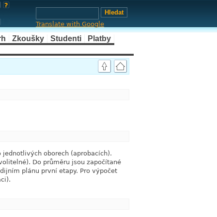
Translate with Google
rh
Zkoušky
Studenti
Platby
link
link
 jednotlivých oborech (aprobacích).
volitelné). Do průměru jsou započítané
dijním plánu první etapy. Pro výpočet
ci).
link