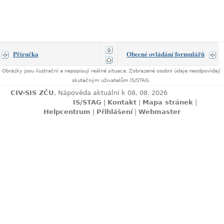
Příručka
Obecné ovládání formulářů
Obrázky jsou ilustrační a nepopisují reálné situace. Zobrazené osobní údaje neodpovídají
skutečným uživatelům IS/STAG.
CIV-SIS ZČU
, Nápověda aktuální k 08. 08. 2026
IS/STAG
|
Kontakt
|
Mapa stránek
|
Helpcentrum
|
Přihlášení
|
Webmaster