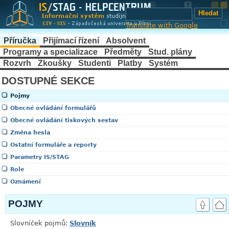
Translate with Google
Příručka
Přijímací řízení
Absolvent
Programy a specializace
Předměty
Stud. plány
Rozvrh
Zkoušky
Studenti
Platby
Systém
DOSTUPNÉ SEKCE
Pojmy
Obecné ovládání formulářů
Obecné ovládání tiskových sestav
Změna hesla
Ostatní formuláře a reporty
Parametry IS/STAG
Role
Oznámení
POJMY
Slovníček pojmů:
Slovník