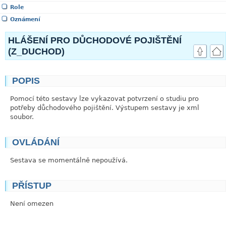
Role
Oznámení
HLÁŠENÍ PRO DŮCHODOVÉ POJIŠTĚNÍ
(Z_DUCHOD)
POPIS
link
Pomocí této sestavy lze vykazovat potvrzení o studiu pro
potřeby důchodového pojištění. Výstupem sestavy je xml
soubor.
OVLÁDÁNÍ
link
Sestava se momentálně nepoužívá.
PŘÍSTUP
link
Není omezen