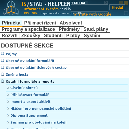
Translate with Google
Příručka
Přijímací řízení
Absolvent
Programy a specializace
Předměty
Stud. plány
Rozvrh
Zkoušky
Studenti
Platby
Systém
DOSTUPNÉ SEKCE
Pojmy
Obecné ovládání formulářů
Obecné ovládání tiskových sestav
Změna hesla
Ostatní formuláře a reporty
Číselník okresů
Přihlašovací formulář
Import a export aktivit
Hlášení pro nemocenské pojištění
Diploma Supplement
Seznam pro ubytování na koleji