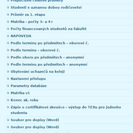
Přepočtené celkové průměry
Studenti s uznanou dobou rodičovství
Průměr za 1. etapu
Matrika - počty 3- a 4+
Počty financovaných studentů na fakultě
NAPOVEDA
Podle termínu po předmětech - oborové č.
Podle termínu - oborové č.
Podle oboru po předmětech - anonymní
Podle termínu po předmětech - anonymní
Ubytování uchazečů na koleji
Nastavení přístupu
Parametry databáze
Matrika v1
Konec ak. roku
Zápis o certifikátové zkoušce - výstup do TEXu pro jednoho
studenta
Soubor pro dopisy (Word)
Soubor pro dopisy (Word)