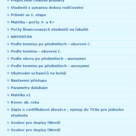
Přepočtené celkové průměry
Studenti s uznanou dobou rodičovství
Průměr za 1. etapu
Matrika - počty 3- a 4+
Počty financovaných studentů na fakultě
NAPOVEDA
Podle termínu po předmětech - oborové č.
Podle termínu - oborové č.
Podle oboru po předmětech - anonymní
Podle termínu po předmětech - anonymní
Ubytování uchazečů na koleji
Nastavení přístupu
Parametry databáze
Matrika v1
Konec ak. roku
Zápis o certifikátové zkoušce - výstup do TEXu pro jednoho
studenta
Soubor pro dopisy (Word)
Soubor pro dopisy (Word)