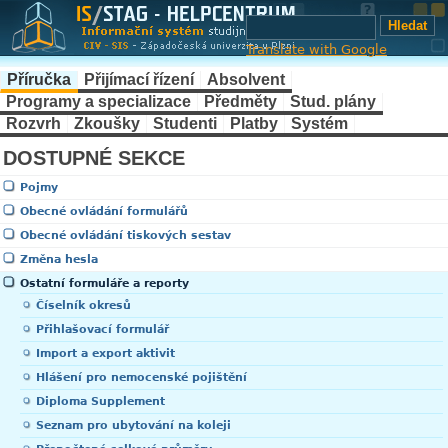
Translate with Google
Příručka
Přijímací řízení
Absolvent
Programy a specializace
Předměty
Stud. plány
Rozvrh
Zkoušky
Studenti
Platby
Systém
DOSTUPNÉ SEKCE
Pojmy
Obecné ovládání formulářů
Obecné ovládání tiskových sestav
Změna hesla
Ostatní formuláře a reporty
Číselník okresů
Přihlašovací formulář
Import a export aktivit
Hlášení pro nemocenské pojištění
Diploma Supplement
Seznam pro ubytování na koleji