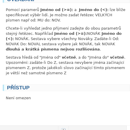
Pomocí paramerů
Jméno od (>=):
a
Jméno do (<):
lze blíže
specifikovat výběr lidí. Je možno zadat řetězec VELKÝCH
písmen např od: MU do: NOV.
Chcete-li vyhledat jedno příjmení zadejte do obou parametrů
stejný řetězec. Například
Jméno od (>=):
NOVÁK
Jméno do
(<):
NOVÁK. Sestava vybere všechny Nováky. Zadáte-li Od:
NOVAK Do: NOVAL sestava vybere jak NOVÁK, tak NOVAK
dlouhá a krátká písmena nejsou rozlišována
.
Sestava hledá od "Jména od"
včetně
, a do "Jména do"
včetně
.
Upozornění: zadáte-li Do Z, sestava nevybere jména začínající
písmenem Z, protože jakékoli slovo začínající tímto písmenem
je větší než samotné písmeno Z
PŘÍSTUP
link
Není omezen