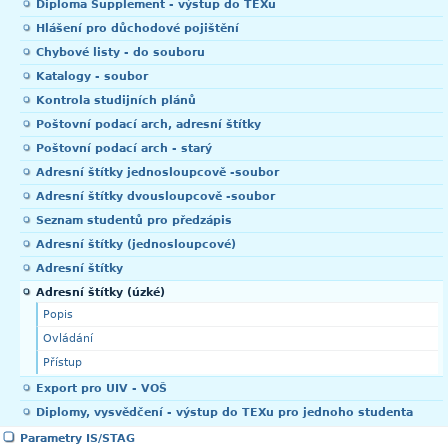
Diploma Supplement - výstup do TEXu
Hlášení pro důchodové pojištění
Chybové listy - do souboru
Katalogy - soubor
Kontrola studijních plánů
Poštovní podací arch, adresní štítky
Poštovní podací arch - starý
Adresní štítky jednosloupcově -soubor
Adresní štítky dvousloupcově -soubor
Seznam studentů pro předzápis
Adresní štítky (jednosloupcové)
Adresní štítky
Adresní štítky (úzké)
Popis
Ovládání
Přístup
Export pro UIV - VOŠ
Diplomy, vysvědčení - výstup do TEXu pro jednoho studenta
Parametry IS/STAG