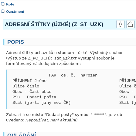
Role
Oznámení
ADRESNÍ ŠTÍTKY (ÚZKÉ) (Z_ST_UZK)
POPIS
link
Adresní štítky uchazečů o studium - úzké. Výsledný soubor
(výstup ze Z_PO_UCH):
stit_uzk.txt
Výstupní soubor je
formátovaný následujícím způsobem:
                FAK  os. č.  narozen                
 PŘÍJMENÍ Jméno                              PŘÍJMEN
 Ulice číslo                                 Ulice č
 Obec - Část obce                            Obec - 
 PSČ   Dodací pošta                          PSČ   D
Zobrazí-li se místo "Dodací pošty" symbol "
*****
", je v db
uvedeno:
Nepoužívat, není aktuální!
OVLÁDÁNÍ
link