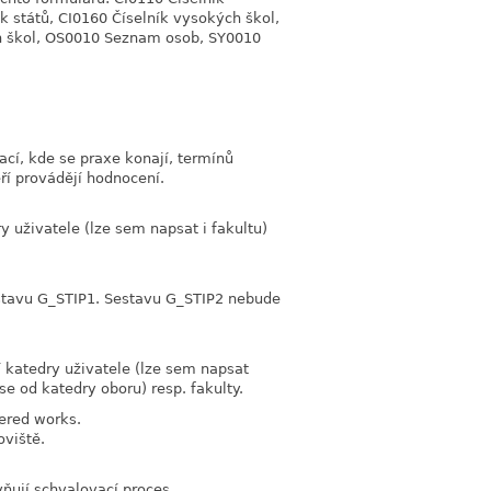
ík států, CI0160 Číselník vysokých škol,
ích škol, OS0010 Seznam osob, SY0010
ací, kde se praxe konají, termínů
eří provádějí hodnocení.
 uživatele (lze sem napsat i fakultu)
stavu G_STIP1. Sestavu G_STIP2 nebude
 katedry uživatele (lze sem napsat
e od katedry oboru) resp. fakulty.
tered works.
oviště.
ňují schvalovací proces