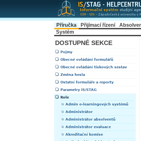
Příručka
Přijímací řízení
Absolve
Systém
DOSTUPNÉ SEKCE
Pojmy
Obecné ovládání formulářů
Obecné ovládání tiskových sestav
Změna hesla
Ostatní formuláře a reporty
Parametry IS/STAG
Role
Admin e-learningových systémů
Administrátor
Administrátor absolventů
Administrátor evaluace
Akreditační komise