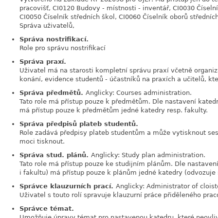
pracovišť, CI0120 Budovy - místnosti - inventář, CI0030 Číseln
CI0050 Číselník středních škol, CI0060 Číselník oborů středn
Správa uživatelů,
Správa nostrifikací.
Role pro správu nostrifikací
Správa praxí.
Uživatel má na starosti kompletní správu praxí včetně organiz
konání, evidence studentů - účastníků na praxích a učitelů, kt
Správa předmětů.
Anglicky: Courses administration.
Tato role má přístup pouze k předmětům. Dle nastavení katedry
má přístup pouze k předmětům jedné katedry resp. fakulty.
Správa předpisů plateb studentů.
Role zadává předpisy plateb studentům a může vytisknout se
moci tisknout.
Správa stud. plánů.
Anglicky: Study plan administration.
Tato role má přístup pouze ke studijním plánům. Dle nastavení
i fakultu) má přístup pouze k plánům jedné katedry (odvozuje s
Správce klauzurních prací.
Anglicky: Administrator of clois
Uživatel s touto rolí spravuje klauzurní práce přiděleného prac
Správce témat.
Umožňuje úpravy témat pro nastavenou katedru, které neovliv