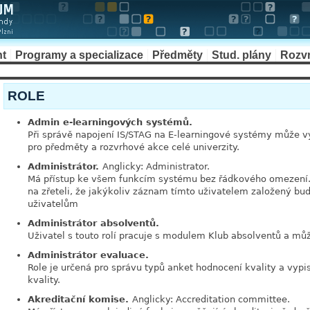
nt
Programy a specializace
Předměty
Stud. plány
Rozv
ROLE
Admin e-learningových systémů.
Při správě napojení IS/STAG na E-learningové systémy může v
pro předměty a rozvrhové akce celé univerzity.
Administrátor.
Anglicky: Administrator.
Má přístup ke všem funkcím systému bez řádkového omezení. P
na zřeteli, že jakýkoliv záznam tímto uživatelem založený b
uživatelům
Administrátor absolventů.
Uživatel s touto rolí pracuje s modulem Klub absolventů a mů
Administrátor evaluace.
Role je určená pro správu typů anket hodnocení kvality a vyp
kvality.
Akreditační komise.
Anglicky: Accreditation committee.