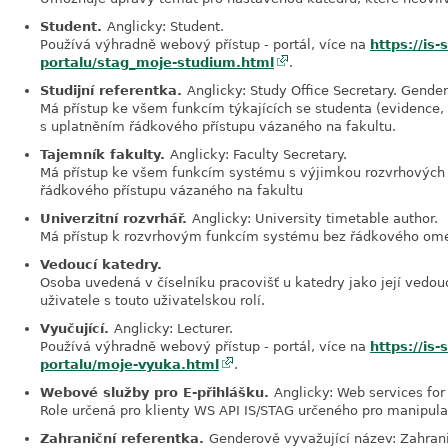
Student.
Anglicky: Student.
Používá výhradně webový přístup - portál, více na
https://is
portalu/stag_moje-studium.html
.
Studijní referentka.
Anglicky: Study Office Secretary. Gender
Má přístup ke všem funkcím týkajících se studenta (evidence, p
s uplatněním řádkového přístupu vázaného na fakultu.
Tajemník fakulty.
Anglicky: Faculty Secretary.
Má přístup ke všem funkcím systému s výjimkou rozvrhových 
řádkového přístupu vázaného na fakultu
Univerzitní rozvrhář.
Anglicky: University timetable author.
Má přístup k rozvrhovým funkcím systému bez řádkového om
Vedoucí katedry.
Osoba uvedená v číselníku pracovišť u katedry jako její vedo
uživatele s touto uživatelskou rolí.
Vyučující.
Anglicky: Lecturer.
Používá výhradně webový přístup - portál, více na
https://is
portalu/moje-vyuka.html
.
Webové služby pro E-přihlášku.
Anglicky: Web services for 
Role určená pro klienty WS API IS/STAG určeného pro manipulac
Zahraniční referentka.
Genderově vyvažující název: Zahrani