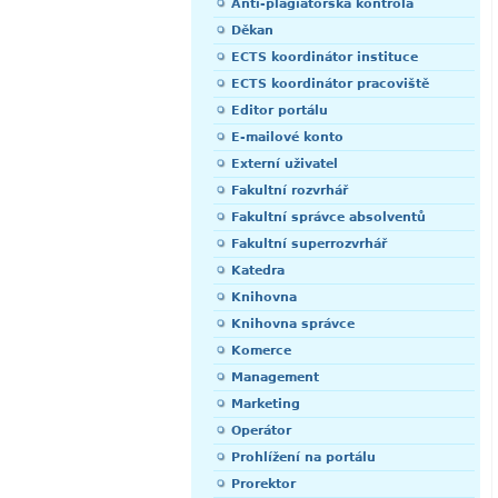
Anti-plagiátorská kontrola
Děkan
ECTS koordinátor instituce
ECTS koordinátor pracoviště
Editor portálu
E-mailové konto
Externí uživatel
Fakultní rozvrhář
Fakultní správce absolventů
Fakultní superrozvrhář
Katedra
Knihovna
Knihovna správce
Komerce
Management
Marketing
Operátor
Prohlížení na portálu
Prorektor