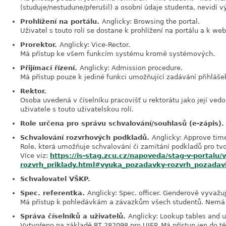
(studuje/nestudune/přerušil) a osobní údaje studenta, nevidí v
Prohlížení na portálu.
Anglicky: Browsing the portal.
Uživatel s touto rolí se dostane k prohlížení na portálu a k 
Prorektor.
Anglicky: Vice-Rector.
Má přístup ke všem funkcím systému kromě systémových.
Přijímací řízení.
Anglicky: Admission procedure.
Má přístup pouze k jediné funkci umožňující zadávání přihláše
Rektor.
Osoba uvedená v číselníku pracovišť u rektorátu jako její ved
uživatele s touto uživatelskou rolí.
Role určena pro správu schvalování/souhlasů (e-zápis)
Schvalování rozvrhových podkladů.
Anglicky: Approve tim
Role, která umožňuje schvalování či zamítání podkladů pro tvor
Více viz:
https://is-stag.zcu.cz/napoveda/stag-v-portalu
rozvrh_priklady.html#vyuka_pozadavky-rozvrh_pozadav
Schvalovatel VŠKP.
Spec. referentka.
Anglicky: Spec. officer. Genderově vyvažuj
Má přístup k pohledávkám a závazkům všech studentů. Nemá
Správa číselníků a uživatelů.
Anglicky: Lookup tables and u
Vytvořeno na základě RT 282098 pro UJEP. Má přístup jen do tě