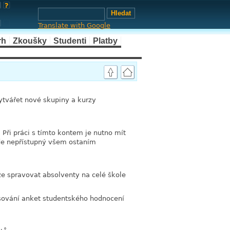
Translate with Google
rh
Zkoušky
Studenti
Platby
ytvářet nové skupiny a kurzy
ři práci s tímto kontem je nutno mít
ude nepřístupný všem ostaním
že spravovat absolventy na celé škole
isování anket studentského hodnocení