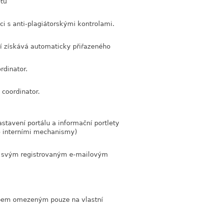
ětů
i s anti-plagiátorskými kontrolami.
cí získává automaticky přiřazeného
rdinator.
coordinator.
astavení portálu a informační portlety
o interními mechanismy)
ují svým registrovaným e-mailovým
upem omezeným pouze na vlastní