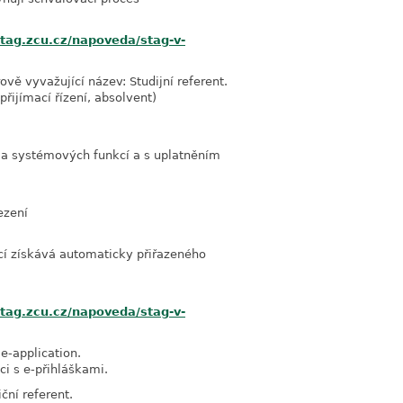
-stag.zcu.cz/napoveda/stag-v-
ově vyvažující název: Studijní referent.
řijímací řízení, absolvent)
a systémových funkcí a s uplatněním
ezení
ucí získává automaticky přiřazeného
-stag.zcu.cz/napoveda/stag-v-
e-application.
i s e-přihláškami.
ční referent.