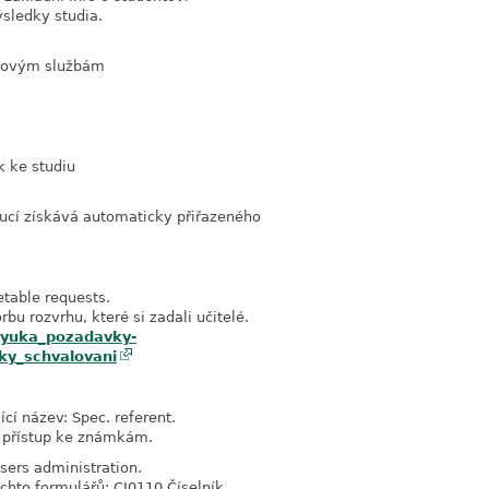
ýsledky studia.
webovým službám
k ke studiu
oucí získává automaticky přiřazeného
.
etable requests.
bu rozvrhu, které si zadali učitelé.
/vyuka_pozadavky-
ky_schvalovani
ící název: Spec. referent.
 přístup ke známkám.
sers administration.
chto formulářů: CI0110 Číselník