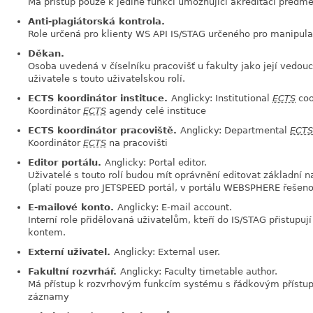
Má přístup pouze k jediné funkci umožňující akreditaci předm
Anti-plagiátorská kontrola.
Role určená pro klienty WS API IS/STAG určeného pro manipulac
Děkan.
Osoba uvedená v číselníku pracovišť u fakulty jako její vedou
uživatele s touto uživatelskou rolí.
ECTS koordinátor instituce.
Anglicky: Institutional
ECTS
coo
Koordinátor
ECTS
agendy celé instituce
ECTS koordinátor pracoviště.
Anglicky: Departmental
ECTS
Koordinátor
ECTS
na pracovišti
Editor portálu.
Anglicky: Portal editor.
Uživatelé s touto rolí budou mít oprávnění editovat základní n
(platí pouze pro JETSPEED portál, v portálu WEBSPHERE řešen
E-mailové konto.
Anglicky: E-mail account.
Interní role přidělovaná uživatelům, kteří do IS/STAG přistup
kontem.
Externí uživatel.
Anglicky: External user.
Fakultní rozvrhář.
Anglicky: Faculty timetable author.
Má přístup k rozvrhovým funkcím systému s řádkovým příst
záznamy