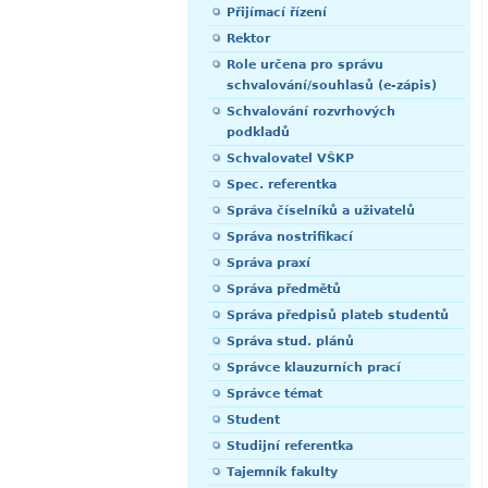
Přijímací řízení
Rektor
Role určena pro správu
schvalování/souhlasů (e-zápis)
Schvalování rozvrhových
podkladů
Schvalovatel VŠKP
Spec. referentka
Správa číselníků a uživatelů
Správa nostrifikací
Správa praxí
Správa předmětů
Správa předpisů plateb studentů
Správa stud. plánů
Správce klauzurních prací
Správce témat
Student
Studijní referentka
Tajemník fakulty