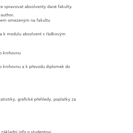
že spravovat absolventy dané fakulty.
 author.
upem omezeným na fakultu
 a k modulu absolvent s řádkovým
ro knihovnu
ro knihovnu a k převodu diplomek do
tatistiky, grafické přehledy, poplatky za
 základní info o studentovi