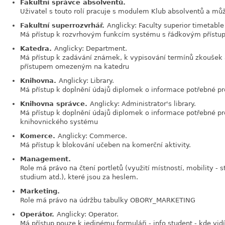
Fakultní správce absolventů.
Uživatel s touto rolí pracuje s modulem Klub absolventů a mů
Fakultní superrozvrhář.
Anglicky: Faculty superior timetable
Má přístup k rozvrhovým funkcím systému s řádkovým příst
Katedra.
Anglicky: Department.
Má přístup k zadávání známek, k vypisování termínů zkoušek
přístupem omezeným na katedru
Knihovna.
Anglicky: Library.
Má přístup k doplnění údajů diplomek o informace potřebné p
Knihovna správce.
Anglicky: Administrator's library.
Má přístup k doplnění údajů diplomek o informace potřebné p
knihovnického systému
Komerce.
Anglicky: Commerce.
Má přístup k blokování učeben na komerční aktivity.
Management.
Role má právo na čtení portletů (využití místností, mobility - s
studium atd.), které jsou za heslem.
Marketing.
Role má právo na údržbu tabulky OBORY_MARKETING
Operátor.
Anglicky: Operator.
Má přístup pouze k jedinému formuláři - info student - kde vidí