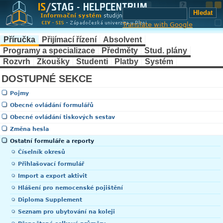
Translate with Google
Příručka
Přijímací řízení
Absolvent
Programy a specializace
Předměty
Stud. plány
Rozvrh
Zkoušky
Studenti
Platby
Systém
DOSTUPNÉ SEKCE
Pojmy
Obecné ovládání formulářů
Obecné ovládání tiskových sestav
Změna hesla
Ostatní formuláře a reporty
Číselník okresů
Přihlašovací formulář
Import a export aktivit
Hlášení pro nemocenské pojištění
Diploma Supplement
Seznam pro ubytování na koleji