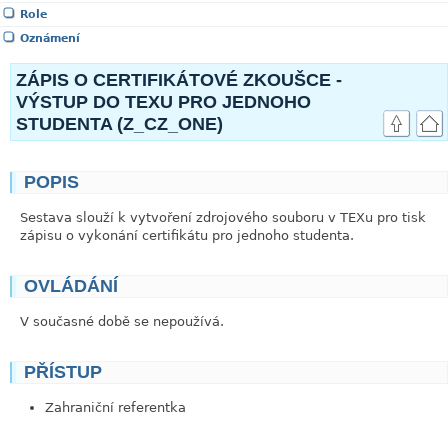
Role
Oznámení
ZÁPIS O CERTIFIKÁTOVÉ ZKOUŠCE -
VÝSTUP DO TEXU PRO JEDNOHO
STUDENTA (Z_CZ_ONE)
POPIS
link
Sestava slouží k vytvoření zdrojového souboru v TEXu pro tisk
zápisu o vykonání certifikátu pro jednoho studenta.
OVLÁDÁNÍ
link
V současné době se nepoužívá.
PŘÍSTUP
link
Zahraniční referentka