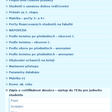
Přepočtené celkové průměry
Studenti s uznanou dobou rodičovství
Průměr za 1. etapu
Matrika - počty 3- a 4+
Počty financovaných studentů na fakultě
NAPOVEDA
Podle termínu po předmětech - oborové č.
Podle termínu - oborové č.
Podle oboru po předmětech - anonymní
Podle termínu po předmětech - anonymní
Ubytování uchazečů na koleji
Nastavení přístupu
Parametry databáze
Matrika v1
Konec ak. roku
Zápis o certifikátové zkoušce - výstup do TEXu pro jednoho
studenta
Popis
Ovládání